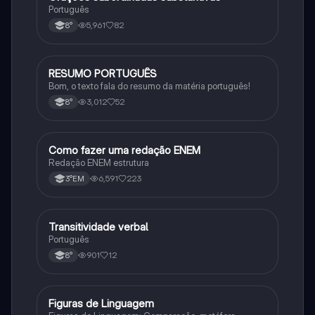
Português
5,961
82
8°
RESUMO PORTUGUÊS
Português
Bom, o texto fala do resumo da matéria português!
3,012
52
8°
Como fazer uma redação ENEM
Português
Redação ENEM estrutura
6,591
223
3°EM
Transitividade verbal
Português
Português
901
12
8°
Figuras de Linguagem
Português