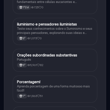
fundamentais entre células eucariontes e
procariontes.
725
0
1°EM
iluminismo e pensadores iluministas
História
Teste seus conhecimentos sobre o Iluminismo e seus
principais pensadores, explorando suas ideias e
impacto histórico.
1,073
0
8°
Orações subordinadas substantivas
Português
Português
5,961
82
8°
Porcentagem!
Matematica
Aprenda porcentagem de uma forma muitoooo mais
fácil!!
1,863
51
7°