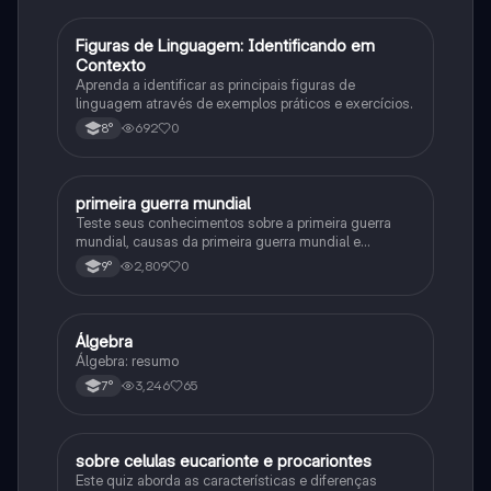
F
Figuras de Linguagem: Identificando em
Português
Contexto
Aprenda a identificar as principais figuras de
linguagem através de exemplos práticos e exercícios.
692
0
8°
primeira guerra mundial
História
Teste seus conhecimentos sobre a primeira guerra
mundial, causas da primeira guerra mundial e
consequências da Primeira Guerra Mundial, fases da
2,809
0
9°
primeira guerra mundial
Álgebra
Matematica
Álgebra: resumo
3,246
65
7°
sobre celulas eucarionte e procariontes
Biologia
Este quiz aborda as características e diferenças