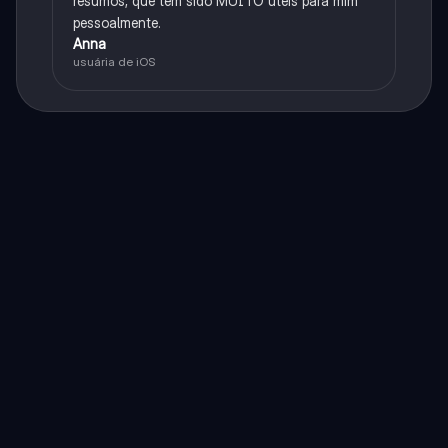
resumos, que têm sido MUITO úteis para mim
pessoalmente.
Anna
usuária de iOS