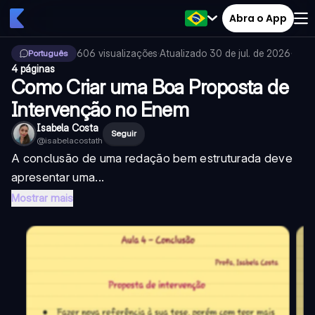
Abra o App
606
visualizações
·
Atualizado
30 de jul. de 2026
·
Português
4 páginas
Como Criar uma Boa Proposta de
Intervenção no Enem
Isabela Costa
Seguir
@
isabelacostath
A conclusão de uma redação bem estruturada deve
apresentar uma...
Mostrar mais