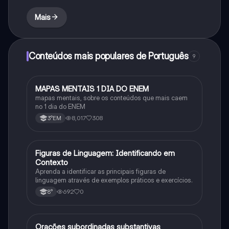
Mais
Conteúdos mais populares de Português
9
MAPAS MENTAIS 1 DIA DO ENEM
Português
mapas mentais, sobre os conteúdos que mais caem
no 1 dia do ENEM
8,017
308
3°EM
F
Figuras de Linguagem: Identificando em
Português
Contexto
Aprenda a identificar as principais figuras de
linguagem através de exemplos práticos e exercícios.
692
0
8°
Orações subordinadas substantivas
Português