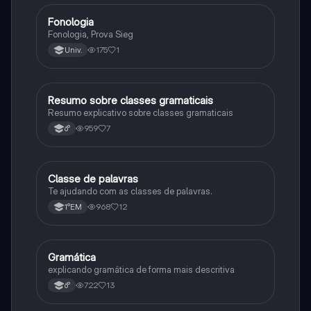
Fonologia
Português
Fonologia, Prova Sieg
175
1
Univ.
Resumo sobre classes gramaticais
Português
Resumo explicativo sobre classes gramaticais
959
7
6°
Classe de palavras
Português
Te ajudando com as classes de palavras.
968
12
1°EM
Gramática
Português
explicando gramática de forma mais descritiva
722
13
6°