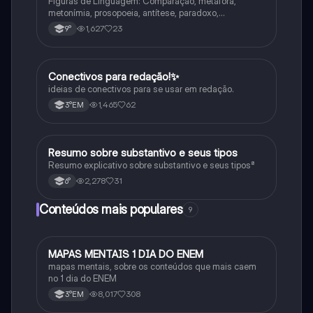
Figuras de Linguagem: Comparação, metáfora,
metonímia, prosopoeia, antítese, paradoxo,
eufemismo, hipérbole e onomatopeia
1,627
23
9°
Conectivos para redação!✨
Português
ideias de conectivos para se usar em redação.
1,465
62
3°EM
Resumo sobre substantivo e seus tipos
Português
Resumo explicativo sobre substantivo e seus tipos⁸
2,278
31
6°
Conteúdos mais populares
9
MAPAS MENTAIS 1 DIA DO ENEM
Português
mapas mentais, sobre os conteúdos que mais caem
no 1 dia do ENEM
8,017
308
3°EM