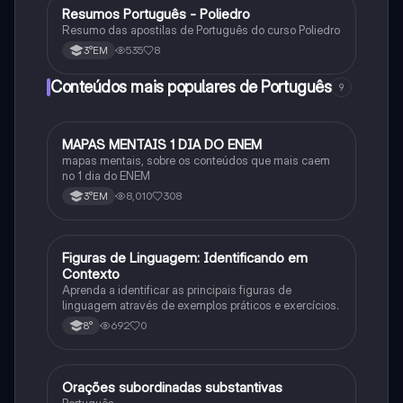
Resumos Português - Poliedro
Português
Resumo das apostilas de Português do curso Poliedro
535
8
3°EM
Conteúdos mais populares de Português
9
MAPAS MENTAIS 1 DIA DO ENEM
Português
mapas mentais, sobre os conteúdos que mais caem
no 1 dia do ENEM
8,010
308
3°EM
F
Figuras de Linguagem: Identificando em
Português
Contexto
Aprenda a identificar as principais figuras de
linguagem através de exemplos práticos e exercícios.
692
0
8°
Orações subordinadas substantivas
Português