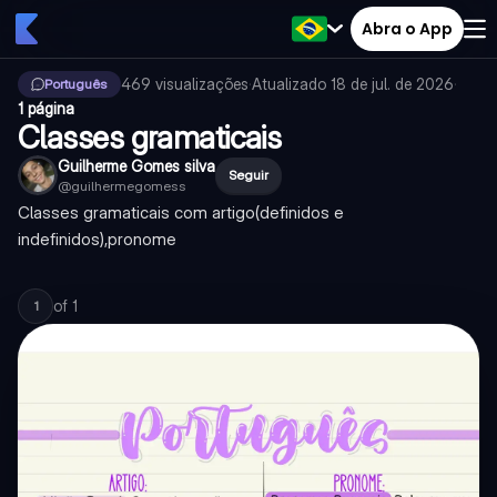
Abra o App
469
visualizações
·
Atualizado
18 de jul. de 2026
·
Português
1 página
Classes gramaticais
Guilherme Gomes silva
Seguir
@
guilhermegomess
Classes gramaticais com artigo(definidos e
indefinidos),pronome
of
1
1