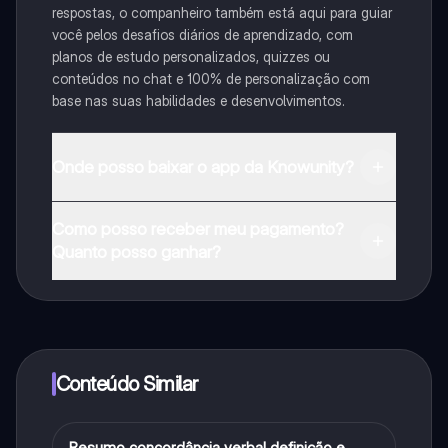
respostas, o companheiro também está aqui para guiar
você pelos desafios diários de aprendizado, com
planos de estudo personalizados, quizzes ou
conteúdos no chat e 100% de personalização com
base nas suas habilidades e desenvolvimentos.
Onde posso baixar o app da Knowunity?
Pode descarregar a aplicação na Google Play Store e
Como posso receber meu pagamento?
na Apple App Store.
Quanto posso ganhar?
Sim, tem acesso gratuito ao conteúdo da aplicação e
ao nosso companheiro de IA. Para desbloquear
determinadas funcionalidades da aplicação, pode
adquirir o Knowunity Pro.
Conteúdo Similar
Resumo concordância verbal definição e
Português