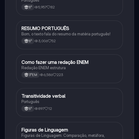
Português
5,957
82
8°
RESUMO PORTUGUÊS
Português
Bom, o texto fala do resumo da matéria português!
3,006
52
8°
Como fazer uma redação ENEM
Português
Redação ENEM estrutura
6,586
223
3°EM
Transitividade verbal
Português
Português
897
12
8°
Figuras de Linguagem
Português
Figuras de Linguagem: Comparação, metáfora,