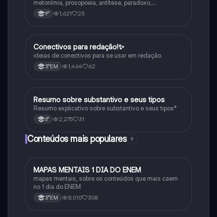
metonímia, prosopoeia, antítese, paradoxo,
eufemismo, hipérbole e onomatopeia
1,621
23
9°
Conectivos para redação!✨
Português
ideias de conectivos para se usar em redação.
1,464
62
3°EM
Resumo sobre substantivo e seus tipos
Português
Resumo explicativo sobre substantivo e seus tipos⁸
2,275
31
6°
Conteúdos mais populares
9
MAPAS MENTAIS 1 DIA DO ENEM
Português
mapas mentais, sobre os conteúdos que mais caem
no 1 dia do ENEM
8,010
308
3°EM