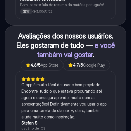
Bom, o texto fala do resumo da matéria português!
3,006
52
8°
Avaliações dos nossos usuários.
Eles gostaram de tudo —
e você
também vai gostar
.
4.6
/5
App Store
4.7
/5
Google Play
O app é muito fácil de usar e bem projetado.
Encontrei tudo o que estava procurando até
agora e consegui aprender muito com as
apresentações! Definitivamente vou usar o app
para uma tarefa de classe! E, claro, também
ajuda muito como inspiração.
Stefan S
usuário de iOS