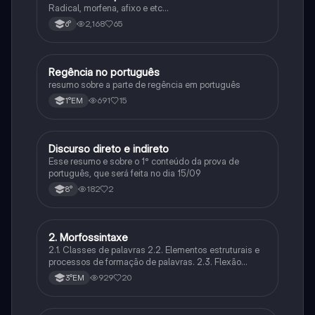
Radical, morfena, afixo e etc...
2,168
65
6°
Regência no português
Português
resumo sobre a parte de regência em português
691
15
1°EM
Discurso direto e indireto
Português
Esse resumo e sobre o 1° conteúdo da prova de
português, que será feita no dia 15/09
182
2
8°
2. Morfossintaxe
Português
2.1. Classes de palavras 2.2. Elementos estruturais e
processos de formação de palavras. 2.3. Flexão
nominal e flexão verbal 2.4. Concordância nominal e
929
20
3°EM
concordância verbal. 2.5. Regência nominal e
regência verbal.