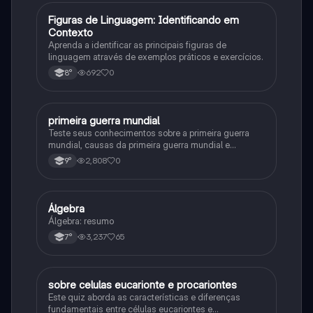
F
Figuras de Linguagem: Identificando em
Português
Contexto
Aprenda a identificar as principais figuras de
linguagem através de exemplos práticos e exercícios.
692
0
8°
primeira guerra mundial
História
Teste seus conhecimentos sobre a primeira guerra
mundial, causas da primeira guerra mundial e
consequências da Primeira Guerra Mundial, fases da
2,808
0
9°
primeira guerra mundial
Álgebra
Matematica
Álgebra: resumo
3,237
65
7°
sobre celulas eucarionte e procariontes
Biologia
Este quiz aborda as características e diferenças
fundamentais entre células eucariontes e