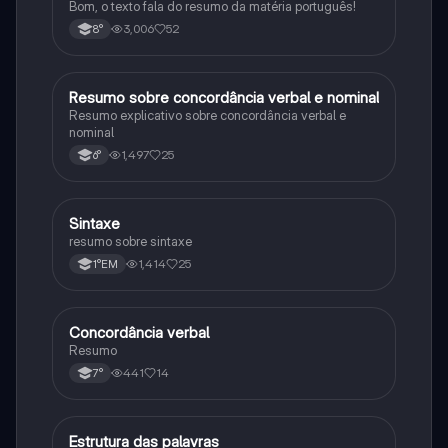
Bom, o texto fala do resumo da matéria português!
3,006
52
8°
Resumo sobre concordância verbal e nominal
Português
Resumo explicativo sobre concordância verbal e
nominal
1,497
25
6°
Sintaxe
Português
resumo sobre sintaxe
1,414
25
1°EM
Concordância verbal
Português
Resumo
441
14
7°
Estrutura das palavras
Português