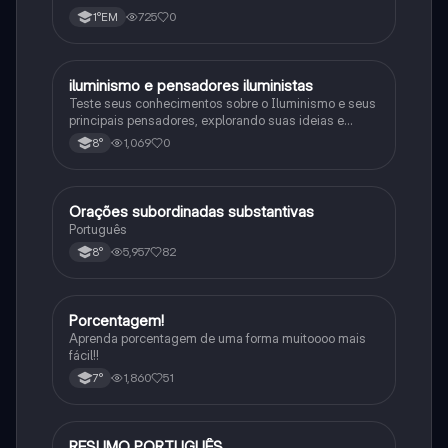
procariontes.
725
0
1°EM
iluminismo e pensadores iluministas
História
Teste seus conhecimentos sobre o Iluminismo e seus
principais pensadores, explorando suas ideias e
impacto histórico.
1,069
0
8°
Orações subordinadas substantivas
Português
Português
5,957
82
8°
Porcentagem!
Matematica
Aprenda porcentagem de uma forma muitoooo mais
fácil!!
1,860
51
7°
RESUMO PORTUGUÊS
Português