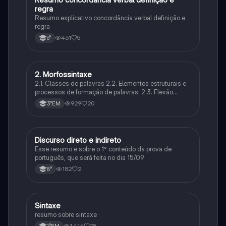
regra
Resumo explicativo concordância verbal definição e
regra
461
5
6°
2. Morfossintaxe
Português
2.1. Classes de palavras 2.2. Elementos estruturais e
processos de formação de palavras. 2.3. Flexão
nominal e flexão verbal 2.4. Concordância nominal e
929
20
3°EM
concordância verbal. 2.5. Regência nominal e
regência verbal.
Discurso direto e indireto
Português
Esse resumo e sobre o 1° conteúdo da prova de
português, que será feita no dia 15/09
182
2
8°
Sintaxe
Português
resumo sobre sintaxe
1,414
25