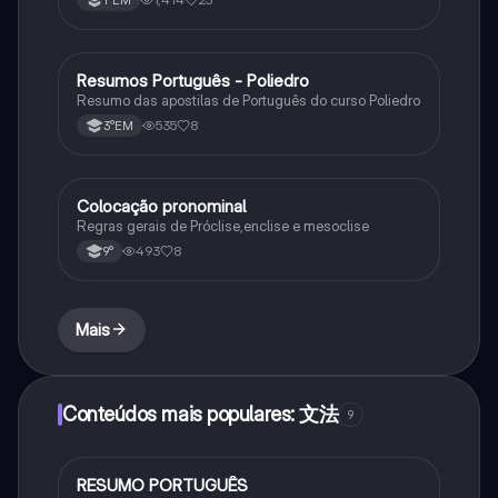
1°EM
Resumos Português - Poliedro
Português
Resumo das apostilas de Português do curso Poliedro
535
8
3°EM
Colocação pronominal
Português
Regras gerais de Próclise,enclise e mesoclise
493
8
9°
Mais
Conteúdos mais populares: 文法
9
RESUMO PORTUGUÊS
Português