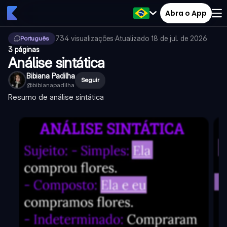
Abra o App
734
visualizações
·
Atualizado
18 de jul. de 2026
·
Português
3 páginas
Análise sintática
Bibiana Padilha
Seguir
@
bibianapadilha
Resumo de análise sintática