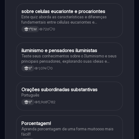
sobre celulas eucarionte e procariontes
Biologia
Este quiz aborda as características e diferenças
fundamentais entre células eucariontes e
procariontes.
726
0
1°EM
iluminismo e pensadores iluministas
História
Teste seus conhecimentos sobre o Iluminismo e seus
principais pensadores, explorando suas ideias e
impacto histórico.
1,074
0
8°
Orações subordinadas substantivas
Português
Português
5,968
82
8°
Porcentagem!
Matematica
Aprenda porcentagem de uma forma muitoooo mais
fácil!!