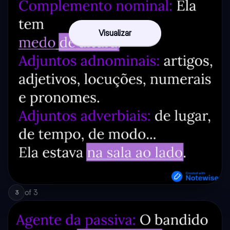
Visualizar
of
3
3