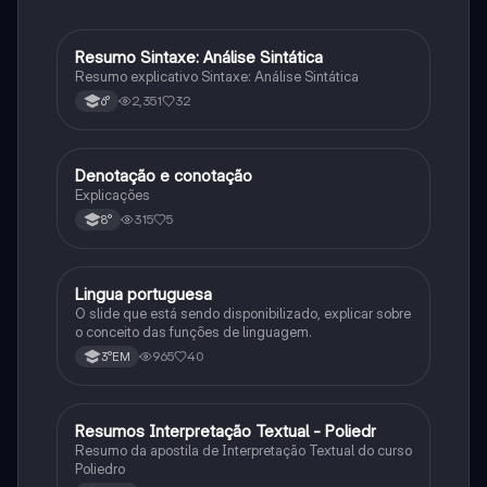
Resumo Sintaxe: Análise Sintática
Português
Resumo explicativo Sintaxe: Análise Sintática
2,351
32
6°
Denotação e conotação
Português
Explicações
315
5
8°
Lingua portuguesa
Português
O slide que está sendo disponibilizado, explicar sobre
o conceito das funções de linguagem.
965
40
3°EM
Resumos Interpretação Textual - Poliedr
Português
Resumo da apostila de Interpretação Textual do curso
Poliedro