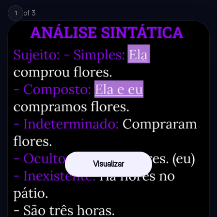
of
3
1
Visualizar