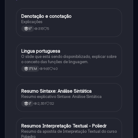
Denotação e conotação
Português
Explicações
315
5
8°
Lingua portuguesa
Português
O slide que está sendo disponibilizado, explicar sobre
o conceito das funções de linguagem.
965
40
3°EM
Resumo Sintaxe: Análise Sintática
Português
Resumo explicativo Sintaxe: Análise Sintática
2,351
32
6°
Resumos Interpretação Textual - Poliedr
Português
Resumo da apostila de Interpretação Textual do curso
Poliedro