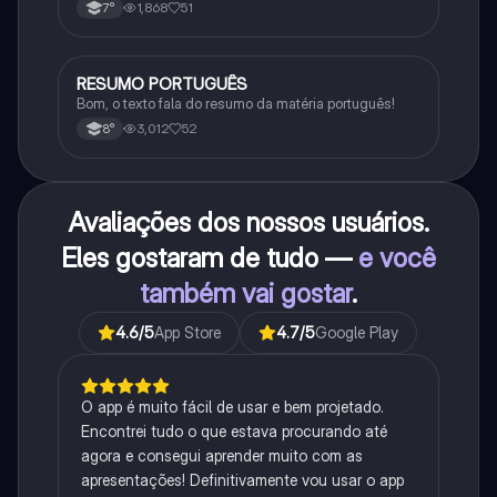
1,868
51
7°
RESUMO PORTUGUÊS
Português
Bom, o texto fala do resumo da matéria português!
3,012
52
8°
Avaliações dos nossos usuários.
Eles gostaram de tudo —
e você
também vai gostar
.
4.6
/5
App Store
4.7
/5
Google Play
O app é muito fácil de usar e bem projetado.
Encontrei tudo o que estava procurando até
agora e consegui aprender muito com as
apresentações! Definitivamente vou usar o app