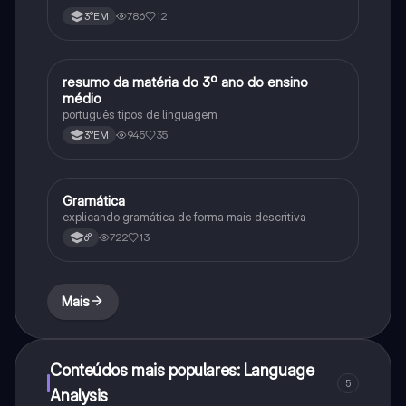
786
12
3°EM
resumo da matéria do 3º ano do ensino
Português
médio
português tipos de linguagem
945
35
3°EM
Gramática
Português
explicando gramática de forma mais descritiva
722
13
6°
Mais
Conteúdos mais populares: Language
5
Analysis