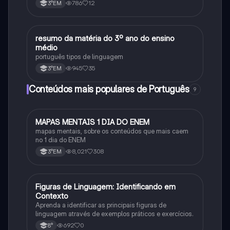
786
12
3°EM
resumo da matéria do 3º ano do ensino
Português
médio
português tipos de linguagem
945
35
3°EM
Conteúdos mais populares de Português
9
MAPAS MENTAIS 1 DIA DO ENEM
Português
mapas mentais, sobre os conteúdos que mais caem
no 1 dia do ENEM
8,021
308
3°EM
F
Figuras de Linguagem: Identificando em
Português
Contexto
Aprenda a identificar as principais figuras de
linguagem através de exemplos práticos e exercícios.
692
0
8°