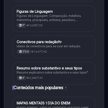
Figuras de Linguagem
Português
Figuras de Linguagem: Comparação, metáfora,
metonímia, prosopoeia, antítese, paradoxo,
eufemismo, hipérbole e onomatopeia
1,628
23
9°
Conectivos para redação!✨
Português
ideias de conectivos para se usar em redação.
1,467
62
3°EM
Resumo sobre substantivo e seus tipos
Português
Resumo explicativo sobre substantivo e seus tipos⁸
2,280
31
6°
Conteúdos mais populares
9
MAPAS MENTAIS 1 DIA DO ENEM
Português
mapas mentais, sobre os conteúdos que mais caem