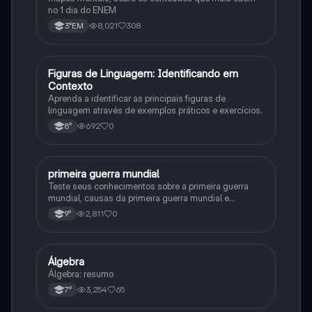
no 1 dia do ENEM
8,021
308
3°EM
F
Figuras de Linguagem: Identificando em
Português
Contexto
Aprenda a identificar as principais figuras de
linguagem através de exemplos práticos e exercícios.
692
0
8°
primeira guerra mundial
História
Teste seus conhecimentos sobre a primeira guerra
mundial, causas da primeira guerra mundial e
consequências da Primeira Guerra Mundial, fases da
2,811
0
9°
primeira guerra mundial
Álgebra
Matematica
Álgebra: resumo
3,254
65
7°