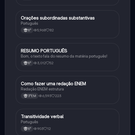
Orações subordinadas substantivas
Português
Português
5,968
82
8°
RESUMO PORTUGUÊS
Português
Bom, o texto fala do resumo da matéria português!
3,012
52
8°
Como fazer uma redação ENEM
Português
Redação ENEM estrutura
6,593
223
3°EM
Transitividade verbal
Português
Português
903
12
8°