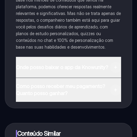
plataforma, podemos oferecer respostas realmente
relevantes e significativas. Mas não se trata apenas de
respostas, o companheiro também está aqui para guiar
você pelos desafios diários de aprendizado, com
planos de estudo personalizados, quizzes ou
conteúdos no chat e 100% de personalização com
base nas suas habilidades e desenvolvimentos.
Onde posso baixar o app da Knowunity?
Pode descarregar a aplicação na Google Play Store e
Como posso receber meu pagamento?
na Apple App Store.
Quanto posso ganhar?
Sim, tem acesso gratuito ao conteúdo da aplicação e
ao nosso companheiro de IA. Para desbloquear
determinadas funcionalidades da aplicação, pode
adquirir o Knowunity Pro.
Conteúdo Similar