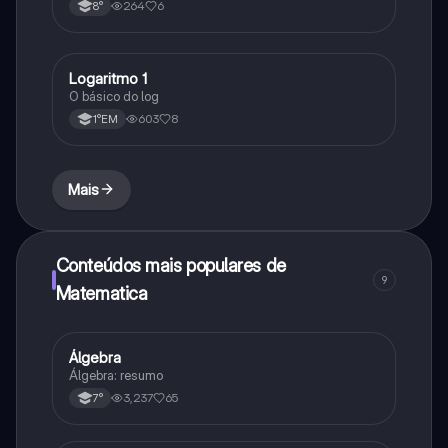
264
6
8°
Logaritmo 1
Matematica
O básico do log
603
8
1°EM
Mais
Conteúdos mais populares de
9
Matematica
Álgebra
Matematica
Álgebra: resumo
3,237
65
7°