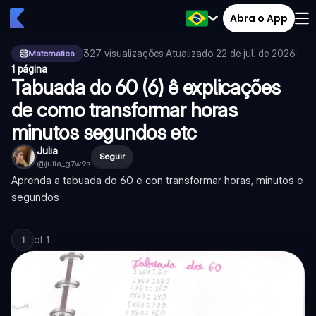
Abra o App
327
visualizações
·
Atualizado
22 de jul. de 2026
·
Matematica
1 página
Tabuada do 60 (6) ê explicações
de como transformar horas
minutos segundos etc
Julia
Seguir
@
julia_g7w9s
Aprenda a tabuada do 60 e con transformar horas, minutos e
segundos
of
1
1