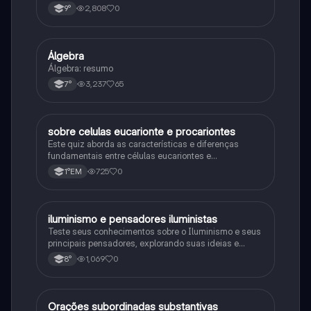
consequências da Primeira Guerra Mundial, fases da
2,808
0
9°
primeira guerra mundial
Álgebra
Matematica
Álgebra: resumo
3,237
65
7°
sobre celulas eucarionte e procariontes
Biologia
Este quiz aborda as características e diferenças
fundamentais entre células eucariontes e
procariontes.
725
0
1°EM
iluminismo e pensadores iluministas
História
Teste seus conhecimentos sobre o Iluminismo e seus
principais pensadores, explorando suas ideias e
impacto histórico.
1,069
0
8°
Orações subordinadas substantivas
Português