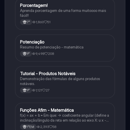
Porcentagem!
Matematica
Aprenda porcentagem de uma forma muitoooo mais
fácil!!
1,860
51
7°
Potenciação
Matematica
Resumo de potenciação - matemática
9,498
208
9°
Tutorial - Produtos Notáveis
Matematica
Demonstração das fórmulas de alguns produtos
notáveis.
1,121
27
9°
Funções Afim - Matemática
Matematica
f(x) = ax + b • Em que: -> coeficiente angular (define a
inclinação/ângulo da reta em relação ao eixo X: u x -
variável: a b → coeficiente linear (valor que corta o
2,393
58
1°EM
eixo y).