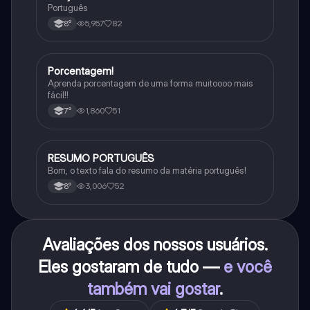
Português
5,957
82
8°
Porcentagem!
Matematica
Aprenda porcentagem de uma forma muitoooo mais
fácil!!
1,860
51
7°
RESUMO PORTUGUÊS
Português
Bom, o texto fala do resumo da matéria português!
3,006
52
8°
Avaliações dos nossos usuários.
Eles gostaram de tudo —
e você
também vai gostar
.