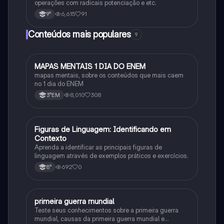
operações com radicais potenciação e etc.
6,615
91
9°
Conteúdos mais populares
9
MAPAS MENTAIS 1 DIA DO ENEM
Português
mapas mentais, sobre os conteúdos que mais caem
no 1 dia do ENEM
8,010
308
3°EM
F
Figuras de Linguagem: Identificando em
Português
Contexto
Aprenda a identificar as principais figuras de
linguagem através de exemplos práticos e exercícios.
692
0
8°
primeira guerra mundial
História
Teste seus conhecimentos sobre a primeira guerra
mundial, causas da primeira guerra mundial e