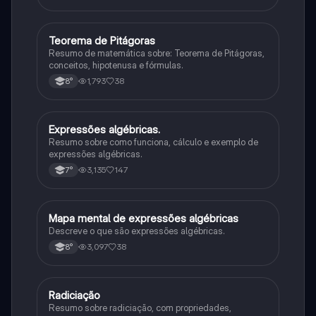
Teorema de Pitágoras
Matematica
Resumo de matemática sobre: Teorema de Pitágoras,
conceitos, hipotenusa e fórmulas.
1,793
38
8°
Expressões algébricas.
Matematica
Resumo sobre como funciona, cálculo e exemplo de
expressões algébricas.
3,135
147
7°
Mapa mental de expressões algébricas
Matematica
Descreve o que são expressões algébricas.
3,097
38
8°
Radiciação
Matematica
Resumo sobre radiciação, com propriedades,