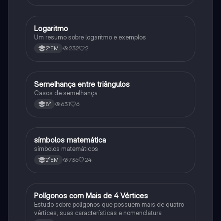
Logaritmo
Matematica
Um resumo sobre logaritmo e exemplos
232
2
2°EM
Semelhança entre triângulos
Matematica
Casos de semelhança
631
6
8°
símbolos matemática
Matematica
símbolos matemáticos
736
24
2°EM
Polígonos com Mais de 4 Vértices
Matematica
Estudo sobre polígonos que possuem mais de quatro
vértices, suas características e nomenclatura