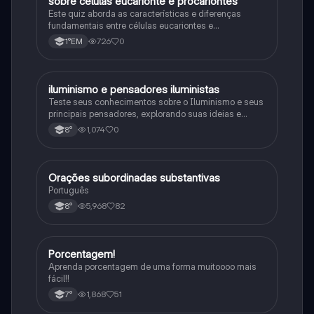
sobre celulas eucarionte e procariontes
Biologia
Este quiz aborda as características e diferenças
fundamentais entre células eucariontes e
procariontes.
726
0
1°EM
iluminismo e pensadores iluministas
História
Teste seus conhecimentos sobre o Iluminismo e seus
principais pensadores, explorando suas ideias e
impacto histórico.
1,074
0
8°
Orações subordinadas substantivas
Português
Português
5,968
82
8°
Porcentagem!
Matematica
Aprenda porcentagem de uma forma muitoooo mais
fácil!!
1,868
51
7°