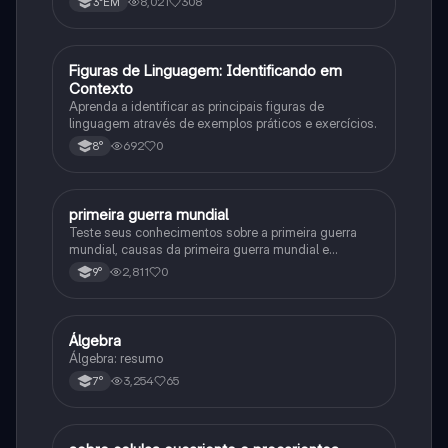
8,021
308
3°EM
F
Figuras de Linguagem: Identificando em
Português
Contexto
Aprenda a identificar as principais figuras de
linguagem através de exemplos práticos e exercícios.
692
0
8°
primeira guerra mundial
História
Teste seus conhecimentos sobre a primeira guerra
mundial, causas da primeira guerra mundial e
consequências da Primeira Guerra Mundial, fases da
2,811
0
9°
primeira guerra mundial
Álgebra
Matematica
Álgebra: resumo
3,254
65
7°