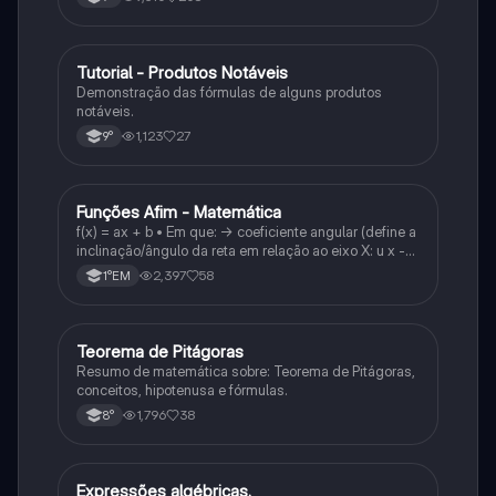
Tutorial - Produtos Notáveis
Matematica
Demonstração das fórmulas de alguns produtos
notáveis.
1,123
27
9°
Funções Afim - Matemática
Matematica
f(x) = ax + b • Em que: -> coeficiente angular (define a
inclinação/ângulo da reta em relação ao eixo X: u x -
variável: a b → coeficiente linear (valor que corta o
2,397
58
1°EM
eixo y).
Teorema de Pitágoras
Matematica
Resumo de matemática sobre: Teorema de Pitágoras,
conceitos, hipotenusa e fórmulas.
1,796
38
8°
Expressões algébricas.
Matematica