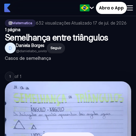
Abra o App
632
visualizações
·
Atualizado
17 de jul. de 2026
·
Matematica
1 página
Semelhança entre triângulos
Daniela Borges
D
Seguir
@
danielabo_uvvlo
Casos de semelhança
of
1
1