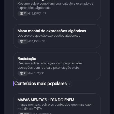
Resumo sobre como funciona, cálculo e exemplo de
expressões algébricas.
3,137
147
7°
Mapa mental de expressões algébricas
Matematica
Descreve o que são expressões algébricas.
3,100
38
8°
Radiciação
Matematica
Resumo sobre radiciação, com propriedades,
operações com radicais potenciação e etc.
6,615
91
9°
Conteúdos mais populares
9
MAPAS MENTAIS 1 DIA DO ENEM
Português
mapas mentais, sobre os conteúdos que mais caem
no 1 dia do ENEM