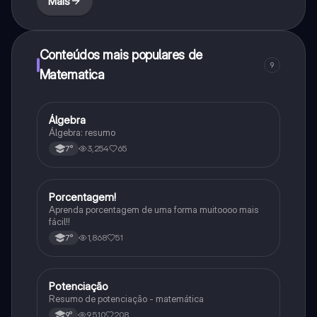
Mais
Conteúdos mais populares de
9
Matematica
Álgebra
Matematica
Álgebra: resumo
3,254
65
7°
Porcentagem!
Matematica
Aprenda porcentagem de uma forma muitoooo mais
fácil!!
1,868
51
7°
Potenciação
Matematica
Resumo de potenciação - matemática
9,510
208
9°