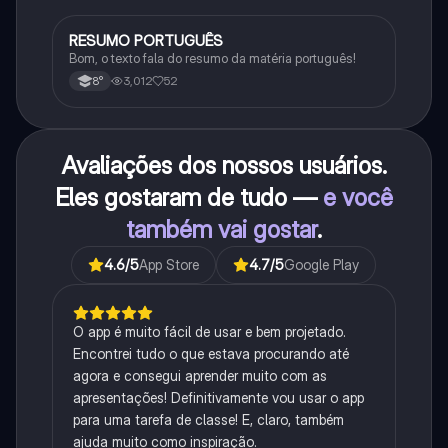
RESUMO PORTUGUÊS
Português
Bom, o texto fala do resumo da matéria português!
3,012
52
8°
Avaliações dos nossos usuários.
Eles gostaram de tudo —
e você
também vai gostar
.
4.6
/5
App Store
4.7
/5
Google Play
O app é muito fácil de usar e bem projetado.
Encontrei tudo o que estava procurando até
agora e consegui aprender muito com as
apresentações! Definitivamente vou usar o app
para uma tarefa de classe! E, claro, também
ajuda muito como inspiração.