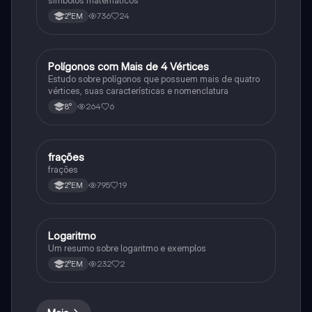
736
24
2°EM
Polígonos com Mais de 4 Vértices
Matematica
Estudo sobre polígonos que possuem mais de quatro
vértices, suas características e nomenclatura
264
6
8°
frações
Matematica
frações
795
19
2°EM
Logaritmo
Matematica
Um resumo sobre logaritmo e exemplos
232
2
2°EM