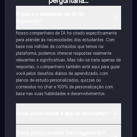
perguntaria...
O que é o assistente de IA da
Knowunity?
Nosso companheiro de IA foi criado especificamente
para atender às necessidades dos estudantes. Com
base nos milhões de conteúdos que temos na
plataforma, podemos oferecer respostas realmente
relevantes e significativas. Mas não se trata apenas de
respostas, o companheiro também está aqui para guiar
você pelos desafios diários de aprendizado, com
planos de estudo personalizados, quizzes ou
conteúdos no chat e 100% de personalização com
base nas suas habilidades e desenvolvimentos.
Onde posso baixar o app da Knowunity?
Pode descarregar a aplicação na Google Play Store e
Como posso receber meu pagamento?
na Apple App Store.