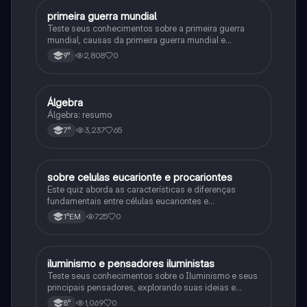
primeira guerra mundial
História
Teste seus conhecimentos sobre a primeira guerra
mundial, causas da primeira guerra mundial e
consequências da Primeira Guerra Mundial, fases da
2,808
0
9°
primeira guerra mundial
Álgebra
Matematica
Álgebra: resumo
3,237
65
7°
sobre celulas eucarionte e procariontes
Biologia
Este quiz aborda as características e diferenças
fundamentais entre células eucariontes e
procariontes.
725
0
1°EM
iluminismo e pensadores iluministas
História
Teste seus conhecimentos sobre o Iluminismo e seus
principais pensadores, explorando suas ideias e
impacto histórico.
1,069
0
8°