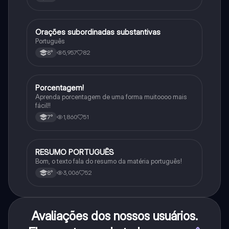
Orações subordinadas substantivas
Português
Português
5,957
82
8°
Porcentagem!
Matematica
Aprenda porcentagem de uma forma muitoooo mais
fácil!!
1,860
51
7°
RESUMO PORTUGUÊS
Português
Bom, o texto fala do resumo da matéria português!
3,006
52
8°
Avaliações dos nossos usuários.