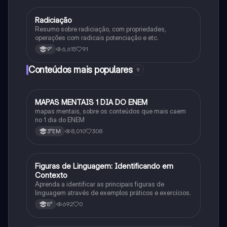
Radiciação
Matematica
Resumo sobre radiciação, com propriedades,
operações com radicais potenciação e etc.
6,615
91
9°
Conteúdos mais populares
9
MAPAS MENTAIS 1 DIA DO ENEM
Português
mapas mentais, sobre os conteúdos que mais caem
no 1 dia do ENEM
8,010
308
3°EM
F
Figuras de Linguagem: Identificando em
Português
Contexto
Aprenda a identificar as principais figuras de
linguagem através de exemplos práticos e exercícios.
692
0
8°