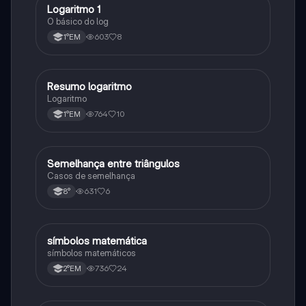
Logaritmo 1
Matematica
O básico do log
603
8
1°EM
Resumo logaritmo
Matematica
Logaritmo
764
10
1°EM
Semelhança entre triângulos
Matematica
Casos de semelhança
631
6
8°
símbolos matemática
Matematica
símbolos matemáticos
736
24
2°EM