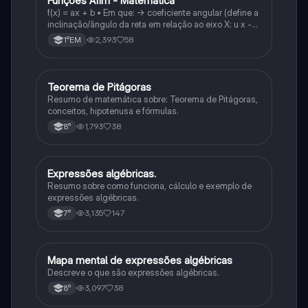
Funções Afim - Matemática
Matematica
f(x) = ax + b • Em que: -> coeficiente angular (define a
inclinação/ângulo da reta em relação ao eixo X: u x -
variável: a b → coeficiente linear (valor que corta o
2,393
58
1°EM
eixo y).
Teorema de Pitágoras
Matematica
Resumo de matemática sobre: Teorema de Pitágoras,
conceitos, hipotenusa e fórmulas.
1,793
38
8°
Expressões algébricas.
Matematica
Resumo sobre como funciona, cálculo e exemplo de
expressões algébricas.
3,135
147
7°
Mapa mental de expressões algébricas
Matematica
Descreve o que são expressões algébricas.
3,097
38
8°