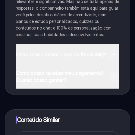
relevantes e significativas. Mas não se trata apenas de
respostas, o companheiro também está aqui para guiar
você pelos desafios diários de aprendizado, com
planos de estudo personalizados, quizzes ou
conteúdos no chat e 100% de personalização com
base nas suas habilidades e desenvolvimentos.
Onde posso baixar o app da Knowunity?
Pode descarregar a aplicação na Google Play Store e
Como posso receber meu pagamento?
na Apple App Store.
Quanto posso ganhar?
Sim, tem acesso gratuito ao conteúdo da aplicação e
ao nosso companheiro de IA. Para desbloquear
determinadas funcionalidades da aplicação, pode
adquirir o Knowunity Pro.
Conteúdo Similar