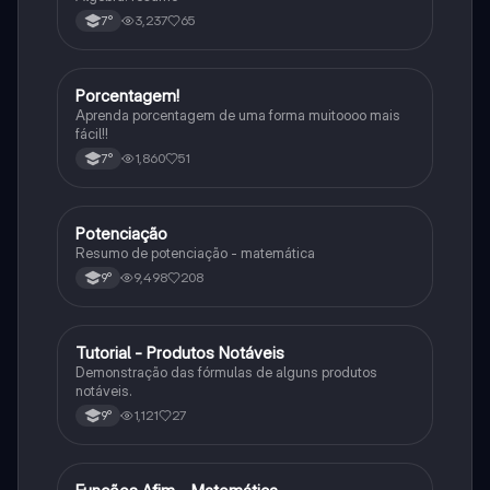
3,237
65
7°
Porcentagem!
Matematica
Aprenda porcentagem de uma forma muitoooo mais
fácil!!
1,860
51
7°
Potenciação
Matematica
Resumo de potenciação - matemática
9,498
208
9°
Tutorial - Produtos Notáveis
Matematica
Demonstração das fórmulas de alguns produtos
notáveis.
1,121
27
9°