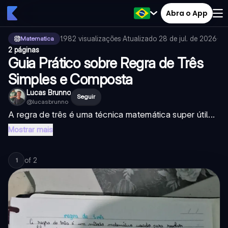
Abra o App
1.982
visualizações
·
Atualizado
28 de jul. de 2026
·
Matematica
2 páginas
Guia Prático sobre Regra de Três
Simples e Composta
Lucas Brunno
Seguir
@
lucasbrunno
A regra de três é uma técnica matemática super útil...
Mostrar mais
of
2
1