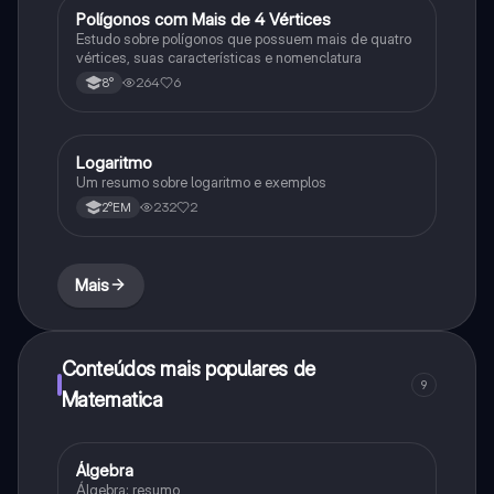
Polígonos com Mais de 4 Vértices
Matematica
Estudo sobre polígonos que possuem mais de quatro
vértices, suas características e nomenclatura
264
6
8°
Logaritmo
Matematica
Um resumo sobre logaritmo e exemplos
232
2
2°EM
Mais
Conteúdos mais populares de
9
Matematica
Álgebra
Matematica
Álgebra: resumo