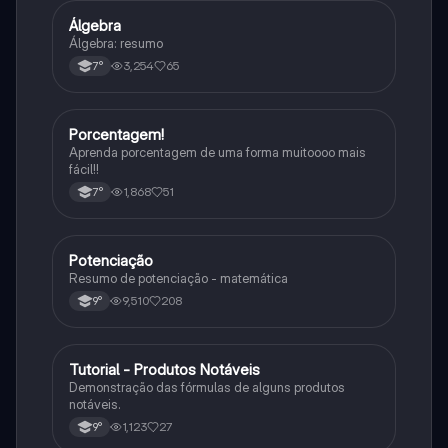
Álgebra
Matematica
Álgebra: resumo
3,254
65
7°
Porcentagem!
Matematica
Aprenda porcentagem de uma forma muitoooo mais
fácil!!
1,868
51
7°
Potenciação
Matematica
Resumo de potenciação - matemática
9,510
208
9°
Tutorial - Produtos Notáveis
Matematica
Demonstração das fórmulas de alguns produtos
notáveis.
1,123
27
9°