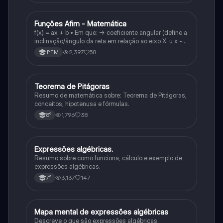
Funções Afim - Matemática
Matematica
f(x) = ax + b • Em que: -> coeficiente angular (define a
inclinação/ângulo da reta em relação ao eixo X: u x -
variável: a b → coeficiente linear (valor que corta o
2,397
58
1°EM
eixo y).
Teorema de Pitágoras
Matematica
Resumo de matemática sobre: Teorema de Pitágoras,
conceitos, hipotenusa e fórmulas.
1,796
38
8°
Expressões algébricas.
Matematica
Resumo sobre como funciona, cálculo e exemplo de
expressões algébricas.
3,137
147
7°
Mapa mental de expressões algébricas
Matematica
Descreve o que são expressões algébricas.