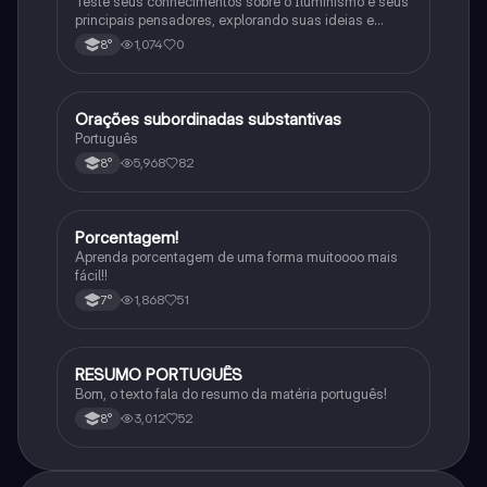
Teste seus conhecimentos sobre o Iluminismo e seus
principais pensadores, explorando suas ideias e
impacto histórico.
1,074
0
8°
Orações subordinadas substantivas
Português
Português
5,968
82
8°
Porcentagem!
Matematica
Aprenda porcentagem de uma forma muitoooo mais
fácil!!
1,868
51
7°
RESUMO PORTUGUÊS
Português
Bom, o texto fala do resumo da matéria português!
3,012
52
8°