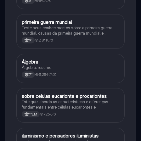
692
0
8°
primeira guerra mundial
História
Teste seus conhecimentos sobre a primeira guerra
mundial, causas da primeira guerra mundial e
consequências da Primeira Guerra Mundial, fases da
2,811
0
9°
primeira guerra mundial
Álgebra
Matematica
Álgebra: resumo
3,254
65
7°
sobre celulas eucarionte e procariontes
Biologia
Este quiz aborda as características e diferenças
fundamentais entre células eucariontes e
procariontes.
726
0
1°EM
iluminismo e pensadores iluministas
História