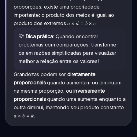
proporções, existe uma propriedade
importante: o produto dos meios é igual ao
a
×
=
×
produto dos extremos
.
a
d
b
c
×
d
💡
Dica prática
: Quando encontrar
=
problemas com comparações, transforme-
b
os em razões simplificadas para visualizar
×
c
melhor a relação entre os valores!
Grandezas podem ser
diretamente
proporcionais
quando aumentam ou diminuem
na mesma proporção, ou
inversamente
proporcionais
quando uma aumenta enquanto a
outra diminui, mantendo seu produto constante
a
×
=
.
a
b
k
×
b
=