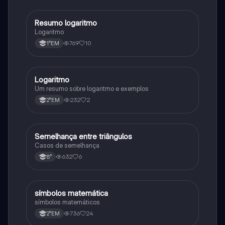
Resumo logaritmo
Matematica
Logaritmo
769
10
1°EM
Logaritmo
Matematica
Um resumo sobre logaritmo e exemplos
232
2
2°EM
Semelhança entre triângulos
Matematica
Casos de semelhança
632
6
8°
símbolos matemática
Matematica
símbolos matemáticos
736
24
2°EM