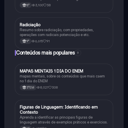
3,100
38
8°
Radiciação
Matematica
Resumo sobre radiciação, com propriedades,
operações com radicais potenciação e etc.
6,615
91
9°
Conteúdos mais populares
9
MAPAS MENTAIS 1 DIA DO ENEM
Português
mapas mentais, sobre os conteúdos que mais caem
no 1 dia do ENEM
8,021
308
3°EM
F
Figuras de Linguagem: Identificando em
Português
Contexto
Aprenda a identificar as principais figuras de
linguagem através de exemplos práticos e exercícios.