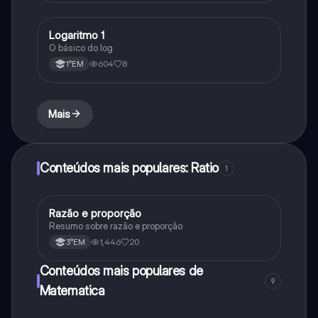
Logaritmo 1
Matematica
O básico do log
604
8
1°EM
Mais
Conteúdos mais populares: Ratio
1
Razão e proporção
Matematica
Resumo sobre razão e proporção
1,446
20
3°EM
Conteúdos mais populares de
9
Matematica