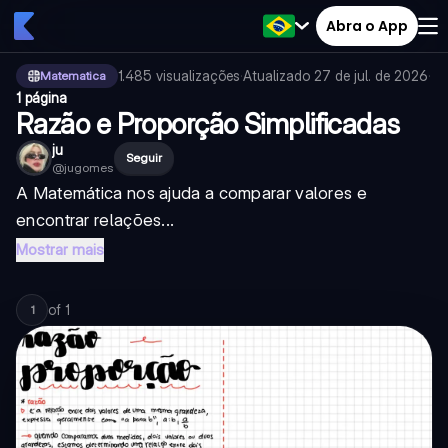
Abra o App
1.485
visualizações
·
Atualizado
27 de jul. de 2026
·
Matematica
1 página
Razão e Proporção Simplificadas
ju
Seguir
@
jugomes
A Matemática nos ajuda a comparar valores e
encontrar relações...
Mostrar mais
of
1
1