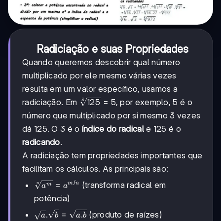
Radiciação e suas Propriedades
Quando queremos descobrir qual número
multiplicado por ele mesmo várias vezes
resulta em um valor específico, usamos a
\sqrt[3]
125
=
5
3
radiciação. Em
, por exemplo, 5 é o
{125} =
número que multiplicado por si mesmo 3 vezes
5
dá 125. O 3 é o
índice do radical
e 125 é o
radicando
.
A radiciação tem propriedades importantes que
facilitam os cálculos. As principais são:
/
\sqrt[n]
=
(transforma radical em
m
n
m
n
a
a
{a^m} =
potência)
a^{m/n}
\sqrt{a}.\sqrt{b}
.
=
.
(produto de raízes)
a
b
a
b