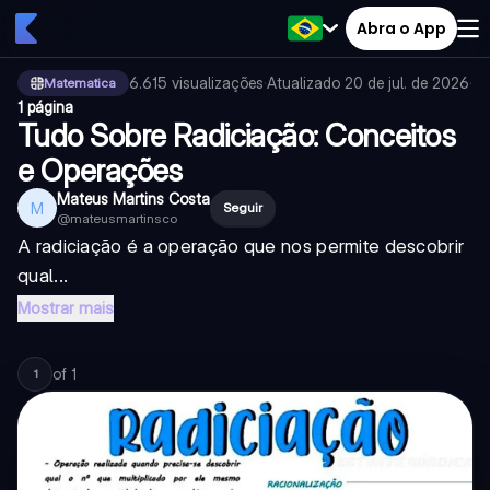
Abra o App
6.615
visualizações
·
Atualizado
20 de jul. de 2026
·
Matematica
1 página
Tudo Sobre Radiciação: Conceitos
e Operações
Mateus Martins Costa
M
Seguir
@
mateusmartinsco
A radiciação é a operação que nos permite descobrir
qual...
Mostrar mais
of
1
1