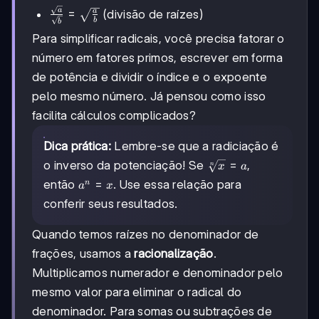
= \sqrt{a.b}
\frac{\sqrt{a}}
a
=
a
(divisão de raízes)
b
b
{\sqrt{b}} =
Para simplificar radicais, você precisa fatorar o
\sqrt{\frac{a}
{b}}
número em fatores primos, escrever em forma
de potência e dividir o índice e o expoente
pelo mesmo número. Já pensou como isso
facilita cálculos complicados?
Dica prática:
Lembre-se que a radiciação é
\sqrt[n]
=
o inverso da potenciação! Se
,
x
a
n
{x} = a
a^n
=
então
. Use essa relação para
n
a
x
= x
conferir seus resultados.
Quando temos raízes no denominador de
frações, usamos a
racionalização
.
Multiplicamos numerador e denominador pelo
mesmo valor para eliminar o radical do
denominador. Para somas ou subtrações de