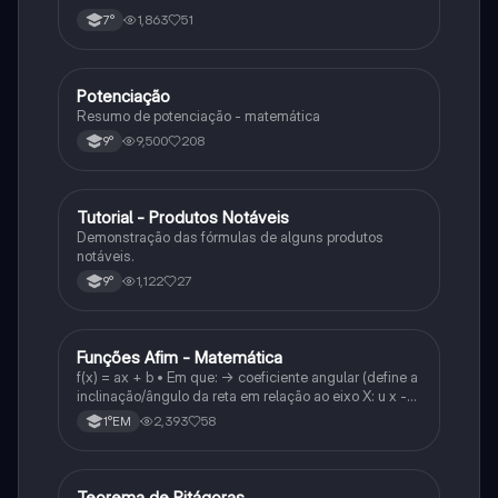
1,863
51
7°
Potenciação
Matematica
Resumo de potenciação - matemática
9,500
208
9°
Tutorial - Produtos Notáveis
Matematica
Demonstração das fórmulas de alguns produtos
notáveis.
1,122
27
9°
Funções Afim - Matemática
Matematica
f(x) = ax + b • Em que: -> coeficiente angular (define a
inclinação/ângulo da reta em relação ao eixo X: u x -
variável: a b → coeficiente linear (valor que corta o
2,393
58
1°EM
eixo y).
Teorema de Pitágoras
Matematica