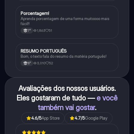
Porcentagem!
Matematica
Aprenda porcentagem de uma forma muitoooo mais
fácil!!
1,863
51
7°
RESUMO PORTUGUÊS
Português
Bom, o texto fala do resumo da matéria português!
3,010
52
8°
Avaliações dos nossos usuários.
Eles gostaram de tudo —
e você
também vai gostar
.
4.6
/5
App Store
4.7
/5
Google Play