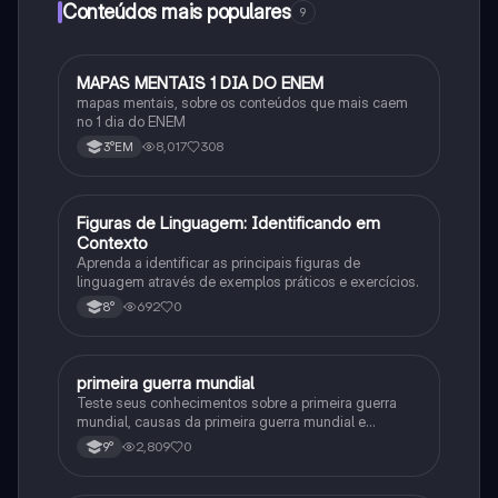
Conteúdos mais populares
9
MAPAS MENTAIS 1 DIA DO ENEM
Português
mapas mentais, sobre os conteúdos que mais caem
no 1 dia do ENEM
8,017
308
3°EM
F
Figuras de Linguagem: Identificando em
Português
Contexto
Aprenda a identificar as principais figuras de
linguagem através de exemplos práticos e exercícios.
692
0
8°
primeira guerra mundial
História
Teste seus conhecimentos sobre a primeira guerra
mundial, causas da primeira guerra mundial e
consequências da Primeira Guerra Mundial, fases da
2,809
0
9°
primeira guerra mundial