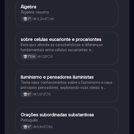
Álgebra
Matematica
Álgebra: resumo
3,246
65
7°
sobre celulas eucarionte e procariontes
Biologia
Este quiz aborda as características e diferenças
fundamentais entre células eucariontes e
procariontes.
725
0
1°EM
iluminismo e pensadores iluministas
História
Teste seus conhecimentos sobre o Iluminismo e seus
principais pensadores, explorando suas ideias e
impacto histórico.
1,072
0
8°
Orações subordinadas substantivas
Português
Português
5,961
82
8°