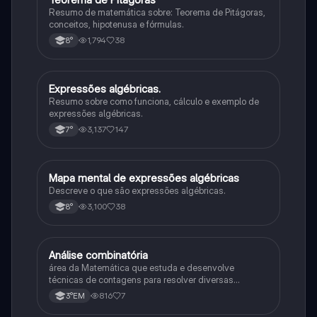
Resumo de matemática sobre: Teorema de Pitágoras,
conceitos, hipotenusa e fórmulas.
1,794
38
8°
Expressões algébricas.
Matematica
Resumo sobre como funciona, cálculo e exemplo de
expressões algébricas.
3,137
147
7°
Mapa mental de expressões algébricas
Matematica
Descreve o que são expressões algébricas.
3,100
38
8°
Análise combinatória
Matematica
área da Matemática que estuda e desenvolve
técnicas de contagens para resolver diversas
situações do nosso cotidiano.
816
7
3°EM