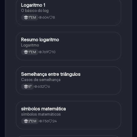
Logaritmo 1
Matematica
O básico do log
604
8
1°EM
Resumo logaritmo
Matematica
Logaritmo
769
10
1°EM
Semelhança entre triângulos
Matematica
Casos de semelhança
632
6
8°
símbolos matemática
Matematica
símbolos matemáticos
736
24
2°EM