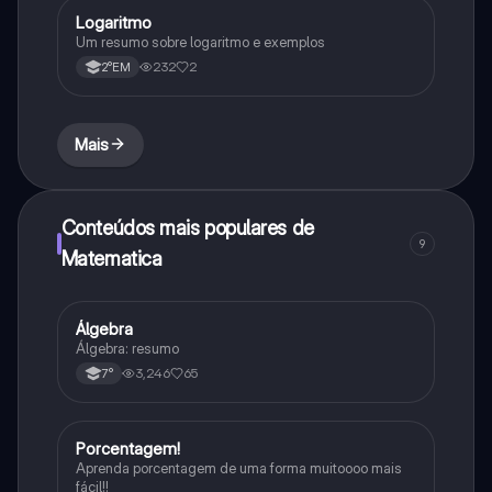
Logaritmo
Matematica
Um resumo sobre logaritmo e exemplos
232
2
2°EM
Mais
Conteúdos mais populares de
9
Matematica
Álgebra
Matematica
Álgebra: resumo
3,246
65
7°
Porcentagem!
Matematica
Aprenda porcentagem de uma forma muitoooo mais
fácil!!