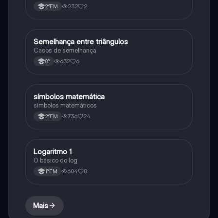
232
2
2°EM
Semelhança entre triângulos
Matematica
Casos de semelhança
632
6
8°
símbolos matemática
Matematica
símbolos matemáticos
736
24
2°EM
Logaritmo 1
Matematica
O básico do log
604
8
1°EM
Mais