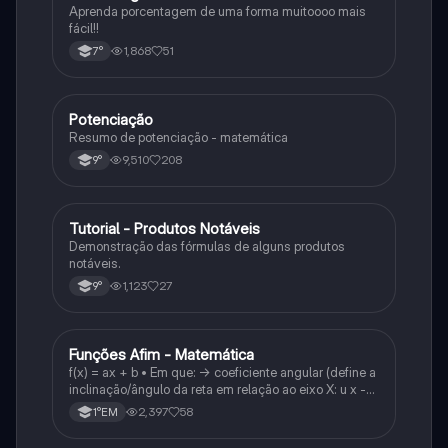
Aprenda porcentagem de uma forma muitoooo mais
fácil!!
1,868
51
7°
Potenciação
Matematica
Resumo de potenciação - matemática
9,510
208
9°
Tutorial - Produtos Notáveis
Matematica
Demonstração das fórmulas de alguns produtos
notáveis.
1,123
27
9°
Funções Afim - Matemática
Matematica
f(x) = ax + b • Em que: -> coeficiente angular (define a
inclinação/ângulo da reta em relação ao eixo X: u x -
variável: a b → coeficiente linear (valor que corta o
2,397
58
1°EM
eixo y).