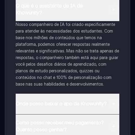
O que é o assistente de IA da
Knowunity?
Nosso companheiro de IA foi criado especificamente
para atender às necessidades dos estudantes. Com
base nos milhões de conteúdos que temos na
plataforma, podemos oferecer respostas realmente
relevantes e significativas. Mas não se trata apenas de
respostas, o companheiro também está aqui para guiar
você pelos desafios diários de aprendizado, com
planos de estudo personalizados, quizzes ou
conteúdos no chat e 100% de personalização com
base nas suas habilidades e desenvolvimentos.
Onde posso baixar o app da Knowunity?
Pode descarregar a aplicação na Google Play Store e
Como posso receber meu pagamento?
na Apple App Store.
Quanto posso ganhar?