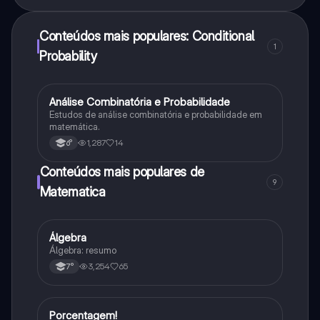
Conteúdos mais populares: Conditional
1
Probability
Análise Combinatória e Probabilidade
Matematica
Estudos de análise combinatória e probabilidade em
matemática.
1,287
14
6°
Conteúdos mais populares de
9
Matematica
Álgebra
Matematica
Álgebra: resumo
3,254
65
7°
Porcentagem!
Matematica