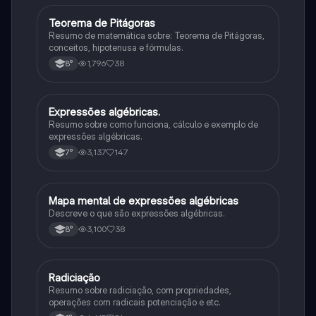
Teorema de Pitágoras
Matematica
Resumo de matemática sobre: Teorema de Pitágoras,
conceitos, hipotenusa e fórmulas.
1,796
38
8°
Expressões algébricas.
Matematica
Resumo sobre como funciona, cálculo e exemplo de
expressões algébricas.
3,137
147
7°
Mapa mental de expressões algébricas
Matematica
Descreve o que são expressões algébricas.
3,100
38
8°
Radiciação
Matematica
Resumo sobre radiciação, com propriedades,
operações com radicais potenciação e etc.