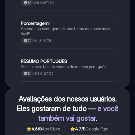
5,968
82
8°
Porcentagem!
Matematica
Aprenda porcentagem de uma forma muitoooo mais
fácil!!
1,868
51
7°
RESUMO PORTUGUÊS
Português
Bom, o texto fala do resumo da matéria português!
3,012
52
8°
Avaliações dos nossos usuários.
Eles gostaram de tudo —
e você
também vai gostar
.
4.6
/5
App Store
4.7
/5
Google Play