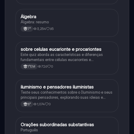
Álgebra
Matematica
Álgebra: resumo
3,254
65
7°
sobre celulas eucarionte e procariontes
Biologia
Este quiz aborda as características e diferenças
fundamentais entre células eucariontes e
procariontes.
726
0
1°EM
iluminismo e pensadores iluministas
História
Teste seus conhecimentos sobre o Iluminismo e seus
principais pensadores, explorando suas ideias e
impacto histórico.
1,074
0
8°
Orações subordinadas substantivas
Português
Português