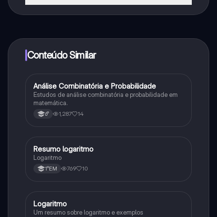
Sim, tem acesso gratuito ao conteúdo da aplicação e
ao nosso companheiro de IA. Para desbloquear
determinadas funcionalidades da aplicação, pode
adquirir o Knowunity Pro.
Conteúdo Similar
Análise Combinatória e Probabilidade
Matematica
Estudos de análise combinatória e probabilidade em
matemática.
1,287
14
6°
Resumo logaritmo
Matematica
Logaritmo
769
10
1°EM
Logaritmo
Matematica
Um resumo sobre logaritmo e exemplos