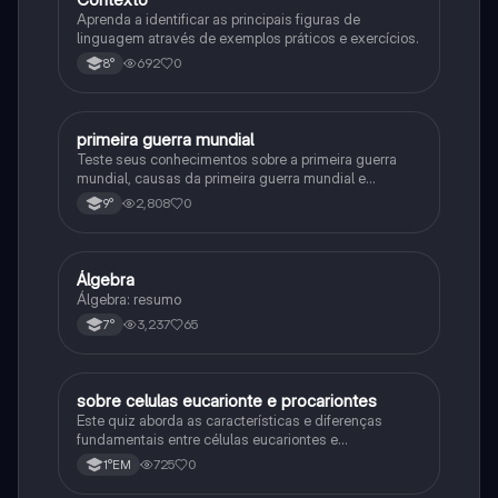
Aprenda a identificar as principais figuras de
linguagem através de exemplos práticos e exercícios.
692
0
8°
primeira guerra mundial
História
Teste seus conhecimentos sobre a primeira guerra
mundial, causas da primeira guerra mundial e
consequências da Primeira Guerra Mundial, fases da
2,808
0
9°
primeira guerra mundial
Álgebra
Matematica
Álgebra: resumo
3,237
65
7°
sobre celulas eucarionte e procariontes
Biologia
Este quiz aborda as características e diferenças
fundamentais entre células eucariontes e
procariontes.
725
0
1°EM