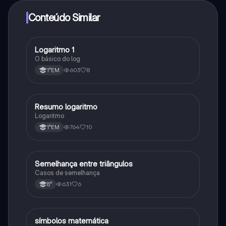
adquirir o Knowunity Pro.
Conteúdo Similar
Logaritmo 1
Matematica
O básico do log
603
8
1°EM
Resumo logaritmo
Matematica
Logaritmo
764
10
1°EM
Semelhança entre triângulos
Matematica
Casos de semelhança
631
6
8°
símbolos matemática
Matematica