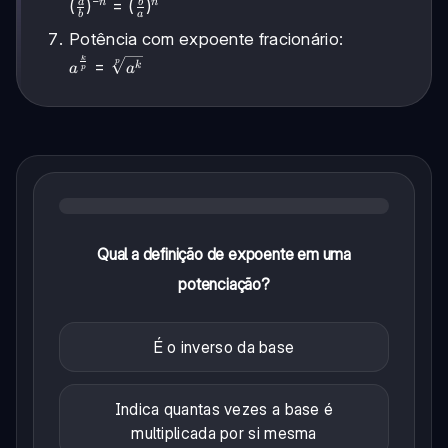
−
(\frac{a}
(
)
=
(
)
{b^m}
a
b
n
n
b
a
{b})^{-
Potência com expoente fracionário:
n} =
k
a^{\frac{k}
(\frac{b}
=
p
k
a
a
p
{p}} =
{a})^n
\sqrt[p]
{a^k}
Qual a definição de expoente em uma
potenciação?
É o inverso da base
Indica quantas vezes a base é
multiplicada por si mesma