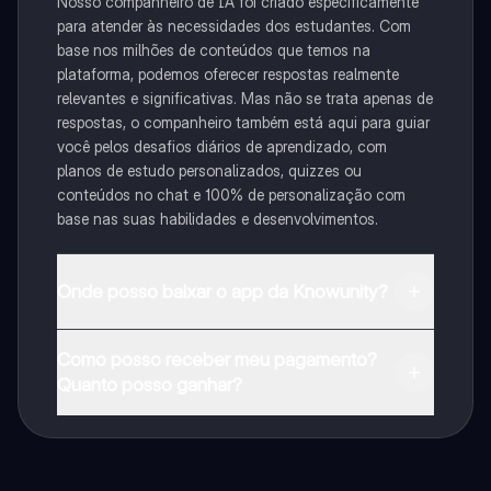
Nosso companheiro de IA foi criado especificamente
para atender às necessidades dos estudantes. Com
base nos milhões de conteúdos que temos na
plataforma, podemos oferecer respostas realmente
relevantes e significativas. Mas não se trata apenas de
respostas, o companheiro também está aqui para guiar
você pelos desafios diários de aprendizado, com
planos de estudo personalizados, quizzes ou
conteúdos no chat e 100% de personalização com
base nas suas habilidades e desenvolvimentos.
Onde posso baixar o app da Knowunity?
Pode descarregar a aplicação na Google Play Store e
Como posso receber meu pagamento?
na Apple App Store.
Quanto posso ganhar?
Sim, tem acesso gratuito ao conteúdo da aplicação e
ao nosso companheiro de IA. Para desbloquear
determinadas funcionalidades da aplicação, pode