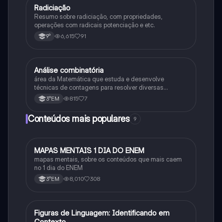
Radiciação
Matematica
Resumo sobre radiciação, com propriedades,
operações com radicais potenciação e etc.
6,615
91
9°
Análise combinatória
Matematica
área da Matemática que estuda e desenvolve
técnicas de contagens para resolver diversas
situações do nosso cotidiano.
815
7
3°EM
Conteúdos mais populares
9
MAPAS MENTAIS 1 DIA DO ENEM
Português
mapas mentais, sobre os conteúdos que mais caem
no 1 dia do ENEM
8,010
308
3°EM
F
Figuras de Linguagem: Identificando em
Português
Contexto