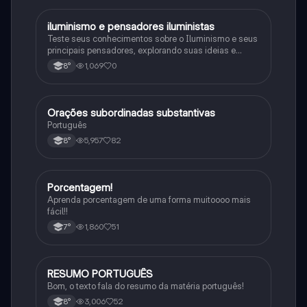
iluminismo e pensadores iluministas
História
Teste seus conhecimentos sobre o Iluminismo e seus
principais pensadores, explorando suas ideias e
impacto histórico.
1,069
0
8°
Orações subordinadas substantivas
Português
Português
5,957
82
8°
Porcentagem!
Matematica
Aprenda porcentagem de uma forma muitoooo mais
fácil!!
1,860
51
7°
RESUMO PORTUGUÊS
Português
Bom, o texto fala do resumo da matéria português!
3,006
52
8°