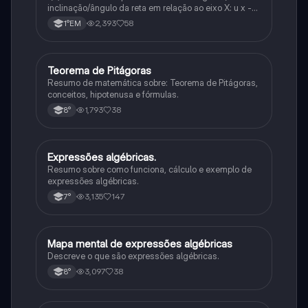
inclinação/ângulo da reta em relação ao eixo X: u x -
variável: a b → coeficiente linear (valor que corta o
2,393
58
1°EM
eixo y).
Teorema de Pitágoras
Matematica
Resumo de matemática sobre: Teorema de Pitágoras,
conceitos, hipotenusa e fórmulas.
1,793
38
8°
Expressões algébricas.
Matematica
Resumo sobre como funciona, cálculo e exemplo de
expressões algébricas.
3,135
147
7°
Mapa mental de expressões algébricas
Matematica
Descreve o que são expressões algébricas.
3,097
38
8°