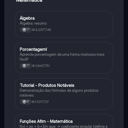
Álgebra
Matematica
Álgebra: resumo
3,237
65
7°
Porcentagem!
Matematica
Aprenda porcentagem de uma forma muitoooo mais
fácil!!
1,860
51
7°
Tutorial - Produtos Notáveis
Matematica
Demonstração das fórmulas de alguns produtos
notáveis.
1,121
27
9°
Funções Afim - Matemática
Matematica
f(x) = ax + b • Em que: -> coeficiente angular (define a