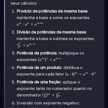
seus cálculos:
Produto de potências de mesma base
:
mantenha a base e some os expoentes
+
a^m
⋅
=
m
n
m
n
a
a
a
\cdot
Divisão de potências de mesma base
:
a^n =
a^{m+n}
mantenha a base e subtraia os expoentes
−
m
\frac{a^m}
=
a
m
n
a
n
a
{a^n} =
Potência de potência
: multiplique os
a^{m-n}
⋅
(a^m)^n
(
)
=
expoentes
m
n
m
n
a
a
= a^{m
Potência de um produto
: distribua o
\cdot
n}
(a
(
⋅
)
=
⋅
expoente para cada fator
m
m
m
a
b
a
b
\cdot
Potência de uma fração
: aplique o
b)^m
=
expoente tanto no numerador quanto no
a^m
m
(\frac{a}
(
)
=
a
a
denominador
m
m
b
b
\cdot
{b})^m =
b^m
Inversão com expoente negativo:
\frac{a^m}