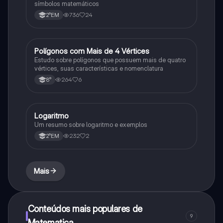
símbolos matemáticos
736
24
2°EM
Polígonos com Mais de 4 Vértices
Matematica
Estudo sobre polígonos que possuem mais de quatro
vértices, suas características e nomenclatura
264
6
8°
Logaritmo
Matematica
Um resumo sobre logaritmo e exemplos
232
2
2°EM
Mais
Conteúdos mais populares de
9
Matematica