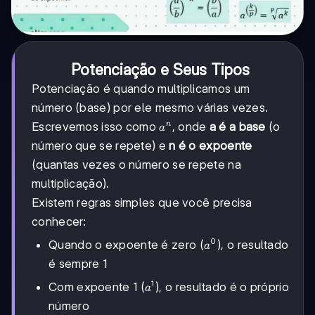
Potenciação e Seus Tipos
Potenciação é quando multiplicamos um
número (base) por ele mesmo várias vezes.
a^n
Escrevemos isso como
, onde
a é a base
(o
n
a
número que se repete) e
n é o expoente
(quantas vezes o número se repete na
multiplicação).
Existem regras simples que você precisa
conhecer:
0
a^0
Quando o expoente é zero (
), o resultado
a
é sempre 1
1
a^1
Com expoente 1 (
), o resultado é o próprio
a
número