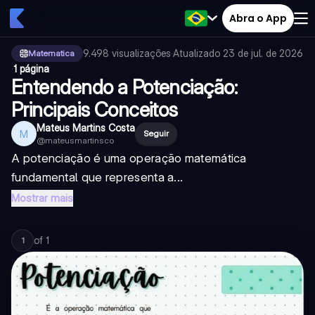
Abra o App
9.498
visualizações
·
Atualizado
23 de jul. de 2026
Matematica
·
1 página
Entendendo a Potenciação:
Principais Conceitos
Mateus Martins Costa
M
Seguir
@
mateusmartinsco
A potenciação é uma operação matemática
fundamental que representa a...
Mostrar mais
of
1
1