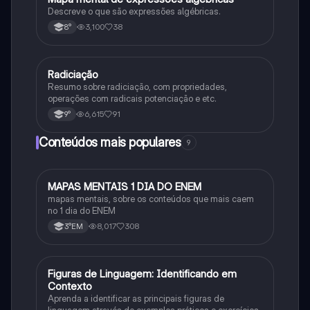
Descreve o que são expressões algébricas.
3,100
38
8°
Radiciação
Matematica
Resumo sobre radiciação, com propriedades,
operações com radicais potenciação e etc.
6,615
91
9°
Conteúdos mais populares
9
MAPAS MENTAIS 1 DIA DO ENEM
Português
mapas mentais, sobre os conteúdos que mais caem
no 1 dia do ENEM
8,017
308
3°EM
F
Figuras de Linguagem: Identificando em
Português
Contexto
Aprenda a identificar as principais figuras de
linguagem através de exemplos práticos e exercícios.