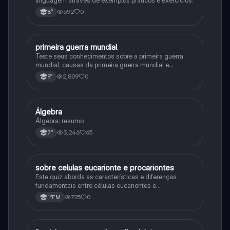
692
0
8°
primeira guerra mundial
História
Teste seus conhecimentos sobre a primeira guerra
mundial, causas da primeira guerra mundial e
consequências da Primeira Guerra Mundial, fases da
2,809
0
9°
primeira guerra mundial
Álgebra
Matematica
Álgebra: resumo
3,246
65
7°
sobre celulas eucarionte e procariontes
Biologia
Este quiz aborda as características e diferenças
fundamentais entre células eucariontes e
procariontes.
725
0
1°EM