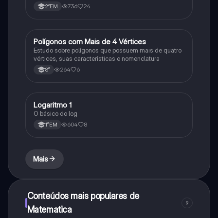
736
24
2°EM
Polígonos com Mais de 4 Vértices
Matematica
Estudo sobre polígonos que possuem mais de quatro
vértices, suas características e nomenclatura
264
6
8°
Logaritmo 1
Matematica
O básico do log
604
8
1°EM
Mais
Conteúdos mais populares de
9
Matematica