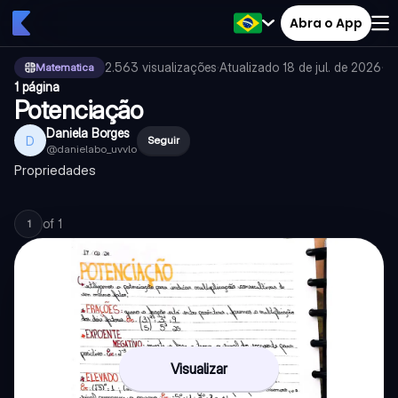
Abra o App
2.563
visualizações
·
Atualizado
18 de jul. de 2026
·
Matematica
1 página
Potenciação
Daniela Borges
D
Seguir
@
danielabo_uvvlo
Propriedades
of
1
1
Visualizar