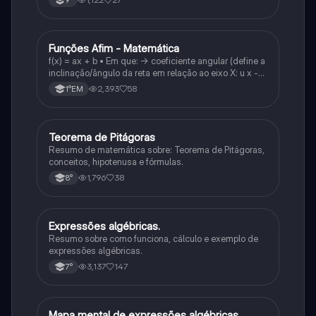
Funções Afim - Matemática
Matematica
f(x) = ax + b • Em que: -> coeficiente angular (define a
inclinação/ângulo da reta em relação ao eixo X: u x -
variável: a b → coeficiente linear (valor que corta o
2,393
58
1°EM
eixo y).
Teorema de Pitágoras
Matematica
Resumo de matemática sobre: Teorema de Pitágoras,
conceitos, hipotenusa e fórmulas.
1,796
38
8°
Expressões algébricas.
Matematica
Resumo sobre como funciona, cálculo e exemplo de
expressões algébricas.
3,137
147
7°
Mapa mental de expressões algébricas
Matematica