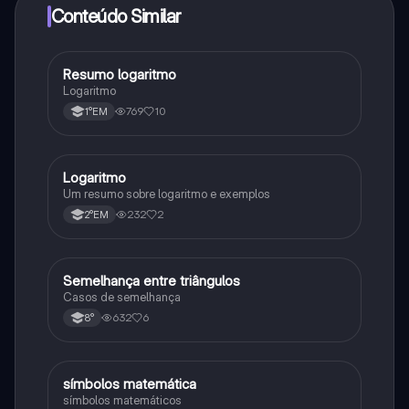
Conteúdo Similar
Resumo logaritmo
Matematica
Logaritmo
769
10
1°EM
Logaritmo
Matematica
Um resumo sobre logaritmo e exemplos
232
2
2°EM
Semelhança entre triângulos
Matematica
Casos de semelhança
632
6
8°
símbolos matemática
Matematica
símbolos matemáticos