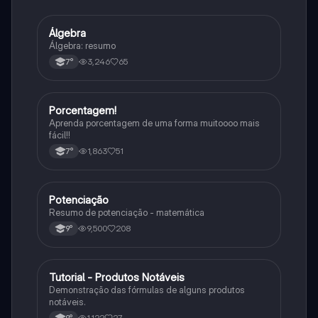
Álgebra
Matematica
Álgebra: resumo
3,246
65
7°
Porcentagem!
Matematica
Aprenda porcentagem de uma forma muitoooo mais
fácil!!
1,863
51
7°
Potenciação
Matematica
Resumo de potenciação - matemática
9,500
208
9°
Tutorial - Produtos Notáveis
Matematica
Demonstração das fórmulas de alguns produtos
notáveis.
1,122
27
9°