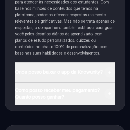
para atender às necessidades dos estudantes. Com
base nos milhões de conteúdos que temos na
plataforma, podemos oferecer respostas realmente
relevantes e significativas. Mas não se trata apenas de
respostas, o companheiro também está aqui para guiar
você pelos desafios diários de aprendizado, com
planos de estudo personalizados, quizzes ou
conteúdos no chat e 100% de personalização com
base nas suas habilidades e desenvolvimentos.
Onde posso baixar o app da Knowunity?
Pode descarregar a aplicação na Google Play Store e
Como posso receber meu pagamento?
na Apple App Store.
Quanto posso ganhar?
Sim, tem acesso gratuito ao conteúdo da aplicação e
ao nosso companheiro de IA. Para desbloquear
determinadas funcionalidades da aplicação, pode
adquirir o Knowunity Pro.