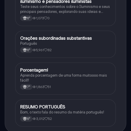
iluminismo e pensadores iluministas
História
Teste seus conhecimentos sobre o Iluminismo e seus
principais pensadores, explorando suas ideias e
impacto histórico.
1,073
0
8°
Orações subordinadas substantivas
Português
Português
5,961
82
8°
Porcentagem!
Matematica
Aprenda porcentagem de uma forma muitoooo mais
fácil!!
1,863
51
7°
RESUMO PORTUGUÊS
Português
Bom, o texto fala do resumo da matéria português!
3,012
52
8°