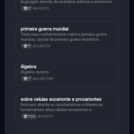
linguagem através de exemplos práticos e exercícios.
692
0
8°
primeira guerra mundial
História
Teste seus conhecimentos sobre a primeira guerra
mundial, causas da primeira guerra mundial e
consequências da Primeira Guerra Mundial, fases da
2,811
0
9°
primeira guerra mundial
Álgebra
Matematica
Álgebra: resumo
3,251
65
7°
sobre celulas eucarionte e procariontes
Biologia
Este quiz aborda as características e diferenças
fundamentais entre células eucariontes e
procariontes.
726
0
1°EM