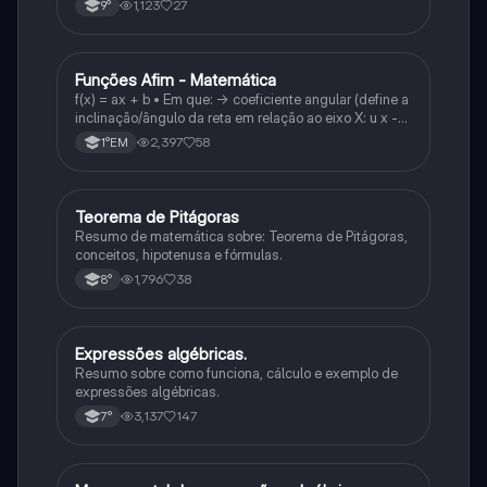
1,123
27
9°
Funções Afim - Matemática
Matematica
f(x) = ax + b • Em que: -> coeficiente angular (define a
inclinação/ângulo da reta em relação ao eixo X: u x -
variável: a b → coeficiente linear (valor que corta o
2,397
58
1°EM
eixo y).
Teorema de Pitágoras
Matematica
Resumo de matemática sobre: Teorema de Pitágoras,
conceitos, hipotenusa e fórmulas.
1,796
38
8°
Expressões algébricas.
Matematica
Resumo sobre como funciona, cálculo e exemplo de
expressões algébricas.
3,137
147
7°