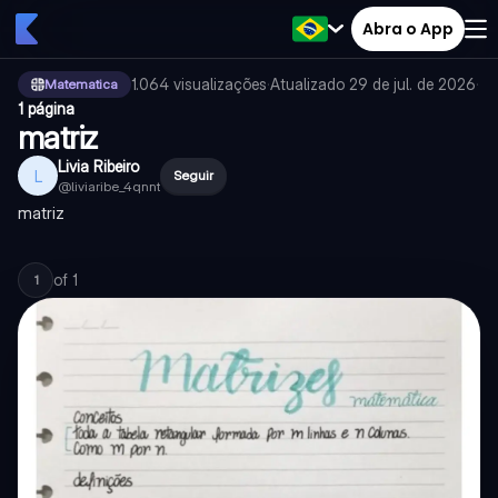
Abra o App
1.064
visualizações
·
Atualizado
29 de jul. de 2026
·
Matematica
1 página
matriz
Livia Ribeiro
L
Seguir
@
liviaribe_4qnnt
matriz
of
1
1