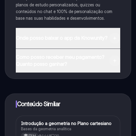
planos de estudo personalizados, quizzes ou
conteúdos no chat e 100% de personalização com
base nas suas habilidades e desenvolvimentos.
Onde posso baixar o app da Knowunity?
Pode descarregar a aplicação na Google Play Store e
Como posso receber meu pagamento?
na Apple App Store.
Quanto posso ganhar?
Sim, tem acesso gratuito ao conteúdo da aplicação e
ao nosso companheiro de IA. Para desbloquear
determinadas funcionalidades da aplicação, pode
adquirir o Knowunity Pro.
Conteúdo Similar
Introdução a geometria no Plano cartesiano
Matematica
Bases da geometria analítica
1,448
20
1°EM