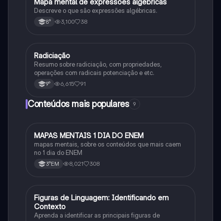
Mapa mental de expressões algébricas
Matematica
Descreve o que são expressões algébricas.
3,100
38
8°
Radiciação
Matematica
Resumo sobre radiciação, com propriedades,
operações com radicais potenciação e etc.
6,615
91
9°
Conteúdos mais populares
9
MAPAS MENTAIS 1 DIA DO ENEM
Português
mapas mentais, sobre os conteúdos que mais caem
no 1 dia do ENEM
8,021
308
3°EM
F
Figuras de Linguagem: Identificando em
Português
Contexto
Aprenda a identificar as principais figuras de