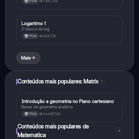
736
24
2°EM
Logaritmo 1
Matematica
O básico do log
604
8
1°EM
Mais
Conteúdos mais populares: Matrix
1
Introdução a geometria no Plano cartesiano
Matematica
Bases da geometria analítica
1,448
20
1°EM
Conteúdos mais populares de
9
Matematica