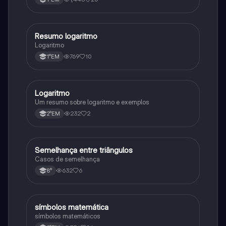
Resumo logaritmo
Matematica
Logaritmo
769
10
1°EM
Logaritmo
Matematica
Um resumo sobre logaritmo e exemplos
232
2
2°EM
Semelhança entre triângulos
Matematica
Casos de semelhança
632
6
8°
símbolos matemática
Matematica
símbolos matemáticos