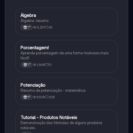
Álgebra
Matematica
Álgebra: resumo
3,251
65
7°
Porcentagem!
Matematica
Aprenda porcentagem de uma forma muitoooo mais
fácil!!
1,868
51
7°
Potenciação
Matematica
Resumo de potenciação - matemática
9,508
208
9°
Tutorial - Produtos Notáveis
Matematica
Demonstração das fórmulas de alguns produtos
notáveis.