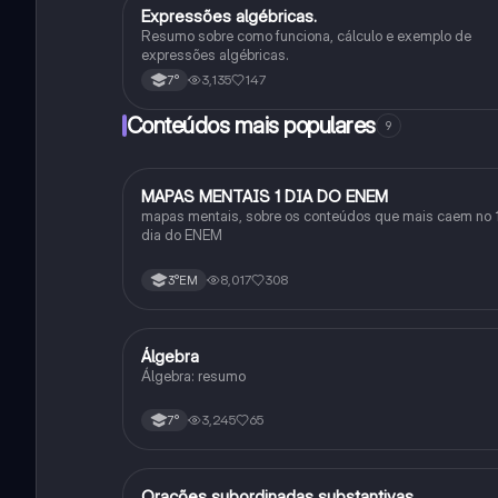
Expressões algébricas.
Matematica
Resumo sobre como funciona, cálculo e exemplo de
expressões algébricas.
3,135
147
7°
Conteúdos mais populares
9
MAPAS MENTAIS 1 DIA DO ENEM
Português
mapas mentais, sobre os conteúdos que mais caem no 
dia do ENEM
8,017
308
3°EM
Álgebra
Matematica
Álgebra: resumo
3,245
65
7°
Orações subordinadas substantivas
Português