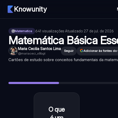
Knowunity
641
visualizações
·
Atualizado
27 de jul. de 2026
Matematica
Matemática Básica Ess
Maria Cecilia Santos Lima
Seguir
Adicionar às fontes do
@
mariaceci_x8bgt
Cartões de estudo sobre conceitos fundamentais da matemát
O que é um número par?
—
Um número que pode ser dividid
O que é um número ímpar?
—
Um número que, quando dividid
Qual é o resultado de 5 + 3?
—
8
Qual é o resultado de 10 - 4?
—
6
O que significa 'adição'?
—
É a operação de juntar quantidad
O que
Um
número
é um