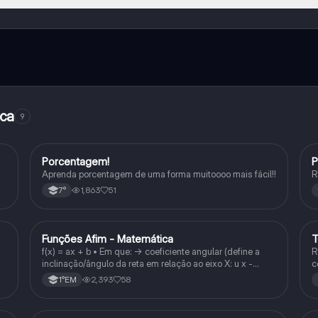
e ao nosso companheiro de IA. Para desbloquear determinadas
ity Pro.
ica
9
Porcentagem!
P
Matematica
Aprenda porcentagem de uma forma muitoooo mais fácil!!
R
1,863
51
7°
Funções Afim - Matemática
T
Matematica
f(x) = ax + b • Em que: -> coeficiente angular (define a
R
inclinação/ângulo da reta em relação ao eixo X: u x -
c
variável: a b → coeficiente linear (valor que corta o eixo y).
2,393
58
1°EM