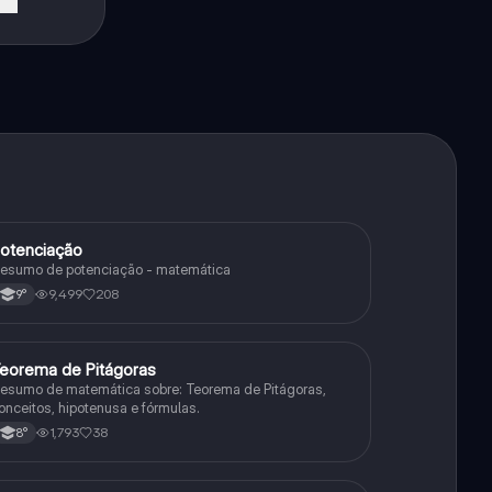
otenciação
Matematica
esumo de potenciação - matemática
9,499
208
9°
eorema de Pitágoras
Matematica
esumo de matemática sobre: Teorema de Pitágoras,
onceitos, hipotenusa e fórmulas.
1,793
38
8°