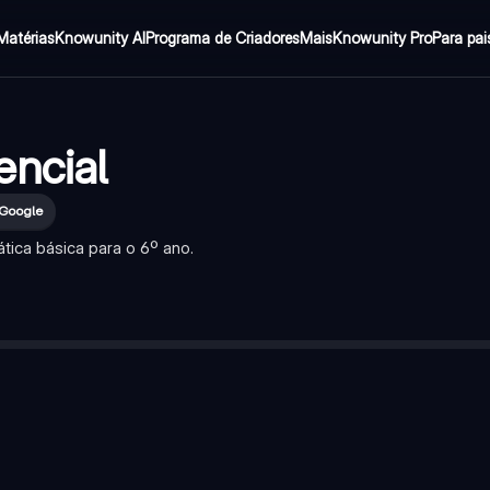
Matérias
Knowunity AI
Programa de Criadores
Mais
Knowunity Pro
Para pai
encial
 Google
ica básica para o 6º ano.
o por 2 sem deixar resto.
o por 2, deixa resto 1.
es, representada pelo sinal '+'.