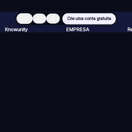
0
Crie uma conta gratuita
Knowunity
EMPRESA
R
Página inicial
CARREIRAS
Vi
Suporte
Programa de Criadores
Ch
Segurança
Kit de imprensa
Ca
Entrar
Qu
Áreas de conhecimento
Re
Si
ios)
Diretrizes
Termos de Uso (Knower)
Política de Cancelamento
Co