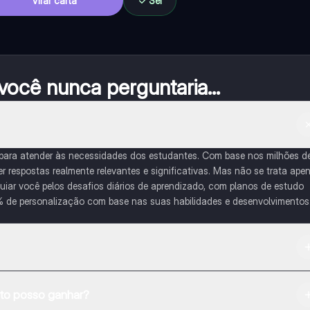
Virar carta
Sei
ocê nunca perguntaria...
 para atender às necessidades dos estudantes. Com base nos milhões d
respostas realmente relevantes e significativas. Mas não se trata ape
iar você pelos desafios diários de aprendizado, com planos de estudo
% de personalização com base nas suas habilidades e desenvolvimentos
na Apple App Store.
o posso ganhar?