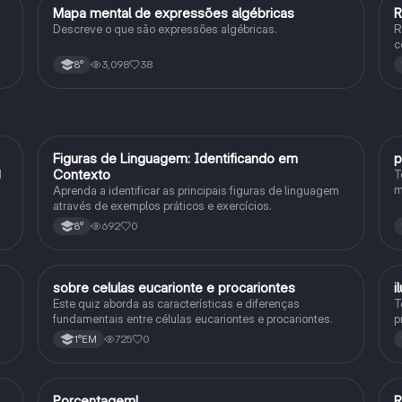
Mapa mental de expressões algébricas
R
Matematica
Descreve o que são expressões algébricas.
R
c
3,098
38
8°
F
Figuras de Linguagem: Identificando em
p
Português
Contexto
1
T
m
Aprenda a identificar as principais figuras de linguagem
c
através de exemplos práticos e exercícios.
p
692
0
8°
sobre celulas eucarionte e procariontes
i
Biologia
Este quiz aborda as características e diferenças
T
fundamentais entre células eucariontes e procariontes.
p
h
725
0
1°EM
Porcentagem!
Matematica