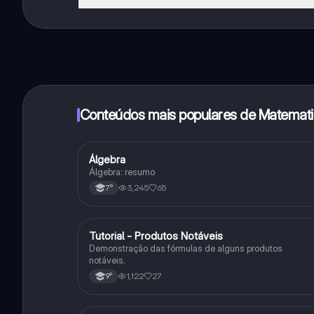
Sim, tem acesso gratuito ao conteúdo da aplicação 
funcionalidades da aplicação, pode adquirir o Knowun
Conteúdos mais populares de Matemat
Álgebra
Matematica
Álgebra: resumo
3,245
65
7°
Tutorial - Produtos Notáveis
Matematica
Demonstração das fórmulas de alguns produtos
notáveis.
1,122
27
9°