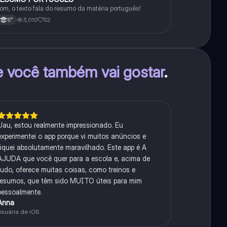
om, o texto fala do resumo da matéria português!
3,010
52
8°
e você também vai gostar
.
Uau, estou realmente impressionado. Eu
experimentei o app porque vi muitos anúncios e
fiquei absolutamente maravilhado. Este app é A
AJUDA que você quer para a escola e, acima de
tudo, oferece muitas coisas, como treinos e
resumos, que têm sido MUITO úteis para mim
pessoalmente.
Anna
usuária de iOS