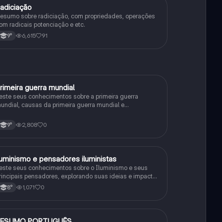
adiciação
Matematica
esumo sobre radiciação, com propriedades, operações
om radicais potenciação e etc.
6,615
91
9°
rimeira guerra mundial
História
este seus conhecimentos sobre a primeira guerra
undial, causas da primeira guerra mundial e
onsequências da Primeira Guerra Mundial, fases da
rimeira guerra mundial
2,808
0
9°
luminismo e pensadores iluministas
História
este seus conhecimentos sobre o Iluminismo e seus
rincipais pensadores, explorando suas ideias e impacto
istórico.
1,071
0
8°
RESUMO PORTUGUÊS
Português