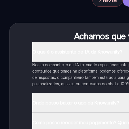
Não sei
Achamos que v
O que é o assistente de IA da Knowunity?
Nosso companheiro de IA foi criado especificamente
conteúdos que temos na plataforma, podemos oferecer 
de respostas, o companheiro também está aqui para gu
personalizados, quizzes ou conteúdos no chat e 100
Onde posso baixar o app da Knowunity?
Pode descarregar a aplicação na Google Play Store e 
Como posso receber meu pagamento? Quant