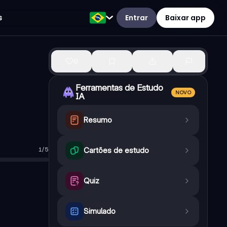
Entrar
Baixar app
s
0
Ferramentas de Estudo
NOVO
IA
Resumo
1
/
5
Cartões de estudo
Quiz
Simulado