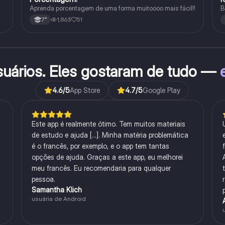
Aprenda porcentagem de uma forma muitoooo mais fácil!!
B
1,863
51
7°
suários. Eles gostaram de tudo —
4.6
/5
App Store
4.7
/5
Google Play
Este app é realmente ótimo. Tem muitos materiais
de estudo e ajuda [...]. Minha matéria problemática
é o francês, por exemplo, e o app tem tantas
opções de ajuda. Graças a este app, eu melhorei
meu francês. Eu recomendaria para qualquer
pessoa.
Samantha Klich
usuária de Android