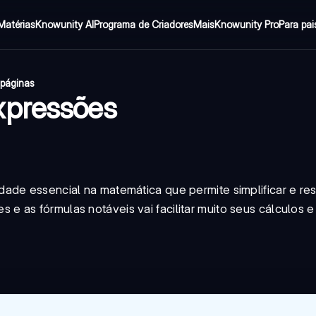
Matérias
Knowunity AI
Programa de Criadores
Mais
Knowunity Pro
Para pai
 páginas
xpressões
ade essencial na matemática que permite simplificar e re
 as fórmulas notáveis vai facilitar muito seus cálculos 