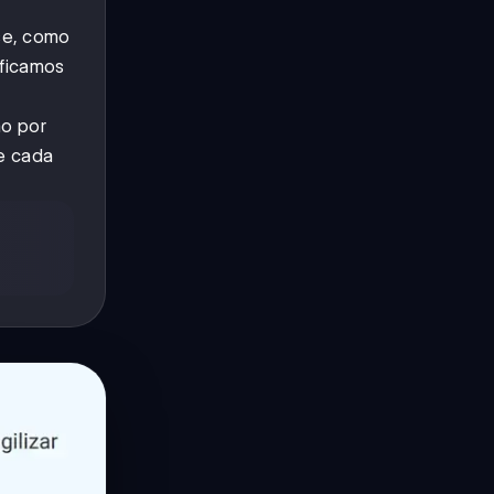
se, como
ificamos
mo por
ue cada