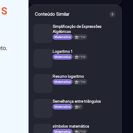
Conteúdo Similar
6
Simplificação de Expressões
Algébricas
Matematica
1°EM
Logaritmo 1
Matematica
1°EM
Resumo logaritmo
Matematica
1°EM
Semelhança entre triângulos
Matematica
8°
símbolos matemática
Matematica
2°EM