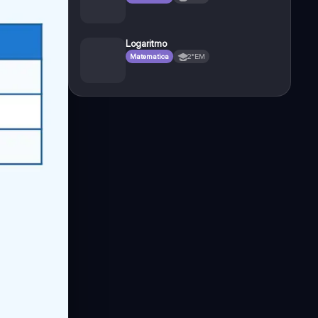
Logaritmo
Matematica
2°EM