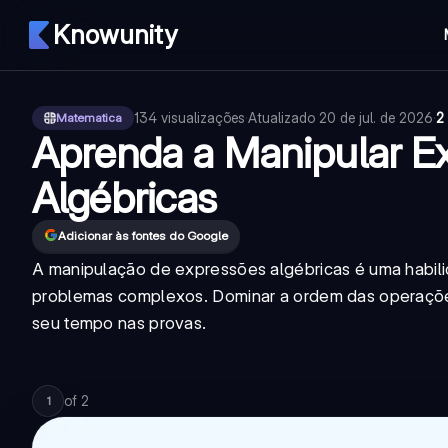
Knowunity
134
visualizações
·
Atualizado
20 de jul. de 2026
·
2
Matematica
Aprenda a Manipular E
Algébricas
Adicionar às fontes do Google
A manipulação de expressões algébricas é uma habilid
problemas complexos. Dominar a ordem das operações e
seu tempo nas provas.
of
2
1