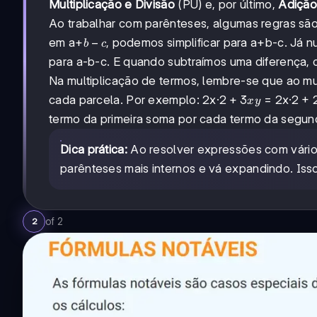
Multiplicação e Divisão
(PU) e, por último,
Adição
Ao trabalhar com parênteses, algumas regras sã
b-
−
em a+
, podemos simplificar para a+b-c. Já
b
c
c
para a-b-c. E quando subtraímos uma diferença,
Na multiplicação de termos, lembre-se que ao mu
2+3xy
2
+
3
cada parcela. Por exemplo: 2x·
= 2x·2 + 2
x
y
termo da primeira soma por cada termo da segu
Dica prática:
Ao resolver expressões com vário
parênteses mais internos e vá expandindo. Isso
of
2
2