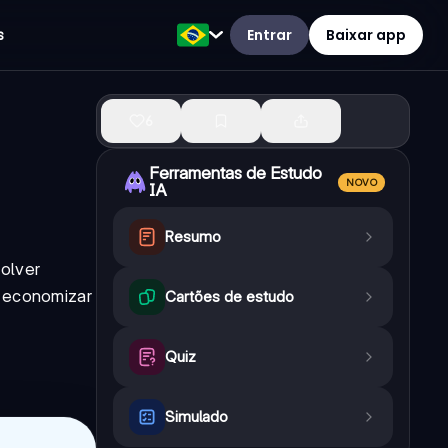
Entrar
Baixar app
s
6
Ferramentas de Estudo
NOVO
IA
Resumo
solver
e economizar
Cartões de estudo
Quiz
Simulado