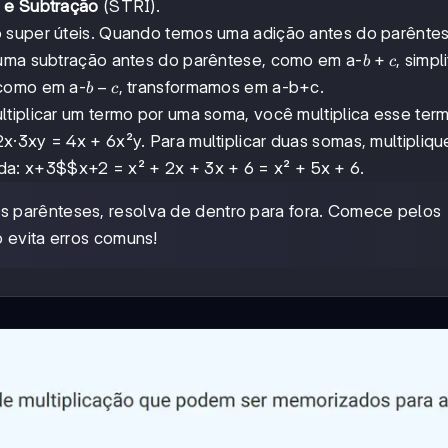
 e Subtração
(STRI).
o super úteis. Quando temos uma adição antes do parênte
b+c
+
 numa subtração antes do parêntese, como em a-
, simpl
b
c
b-
−
 como em a-
, transformamos em a-b+c.
b
c
c
ltiplicar um termo por uma soma, você multiplica esse ter
x·3xy = 4x + 6x²y. Para multiplicar duas somas, multipliq
nda:
x+3$$x+2
= x² + 2x + 3x + 6 = x² + 5x + 6.
s parênteses, resolva de dentro para fora. Comece pelos
 evita erros comuns!