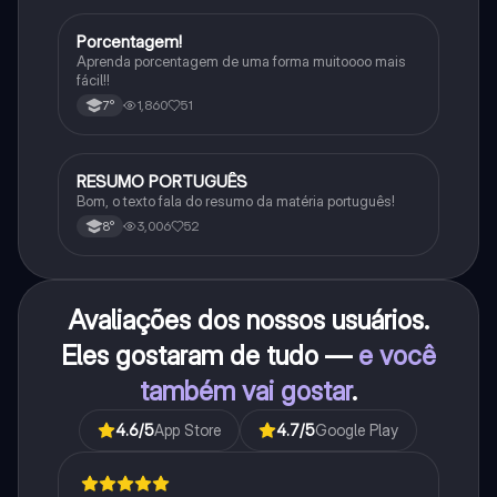
Porcentagem!
Matematica
Aprenda porcentagem de uma forma muitoooo mais
fácil!!
1,860
51
7°
RESUMO PORTUGUÊS
Português
Bom, o texto fala do resumo da matéria português!
3,006
52
8°
Avaliações dos nossos usuários.
Eles gostaram de tudo —
e você
também vai gostar
.
4.6
/5
App Store
4.7
/5
Google Play