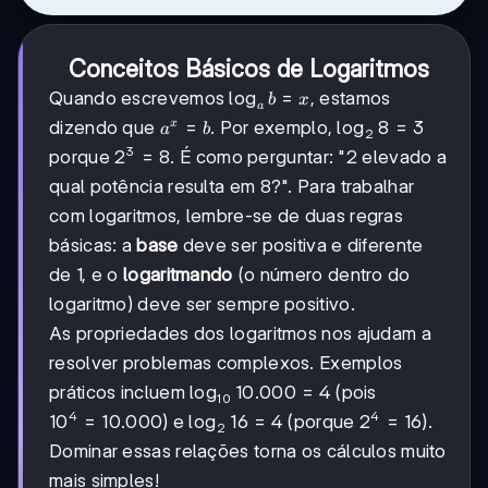
Conceitos Básicos de Logaritmos
\log_{a}b
lo
g
=
Quando escrevemos
, estamos
b
x
a
= x
a^x
=
\log_{2}8
lo
g
8
=
3
dizendo que
. Por exemplo,
x
a
b
2
= b
= 3
3
2^3
2
=
8
porque
. É como perguntar: "2 elevado a
= 8
qual potência resulta em 8?". Para trabalhar
com logaritmos, lembre-se de duas regras
básicas: a
base
deve ser positiva e diferente
de 1, e o
logaritmando
(o número dentro do
logaritmo) deve ser sempre positivo.
As propriedades dos logaritmos nos ajudam a
resolver problemas complexos. Exemplos
\log_{10}10.000
lo
g
10.000
=
4
práticos incluem
(pois
10
= 4
4
4
10^4 =
1
0
=
10.000
\log_{2}16
lo
g
16
=
4
2^4
2
=
16
) e
(porque
).
2
10.000
= 4
=
Dominar essas relações torna os cálculos muito
16
mais simples!