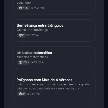
Logaritmo
764
10
1°EM
Semelhança entre triângulos
Matematica
Casos de semelhança
631
6
8°
símbolos matemática
Matematica
símbolos matemáticos
736
24
2°EM
Polígonos com Mais de 4 Vértices
Matematica
Estudo sobre polígonos que possuem mais de quatro
vértices, suas características e nomenclatura
264
6
8°