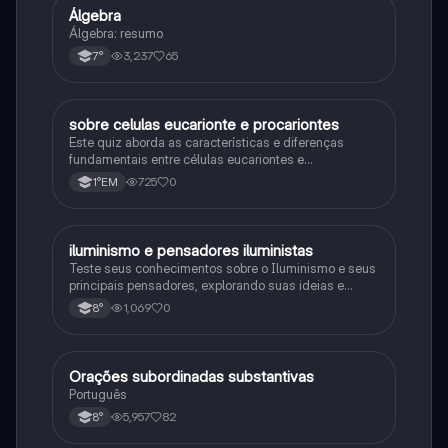
Álgebra
Matematica
Álgebra: resumo
3,237
65
7°
sobre celulas eucarionte e procariontes
Biologia
Este quiz aborda as características e diferenças
fundamentais entre células eucariontes e
procariontes.
725
0
1°EM
iluminismo e pensadores iluministas
História
Teste seus conhecimentos sobre o Iluminismo e seus
principais pensadores, explorando suas ideias e
impacto histórico.
1,069
0
8°
Orações subordinadas substantivas
Português
Português
5,957
82
8°