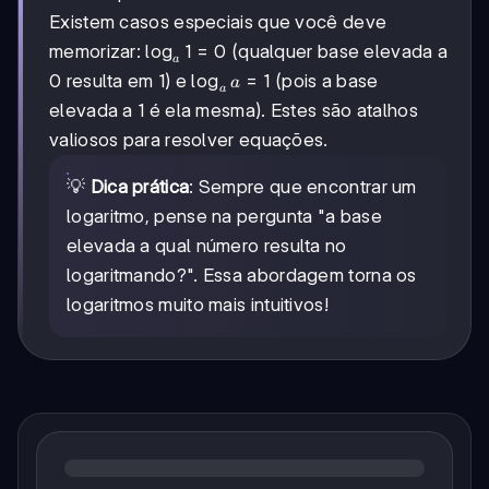
Existem casos especiais que você deve
\log_{a}1
lo
g
1
=
0
memorizar:
(qualquer base elevada a
a
= 0
\log_{a}a
lo
g
=
1
0 resulta em 1) e
(pois a base
a
a
= 1
elevada a 1 é ela mesma). Estes são atalhos
valiosos para resolver equações.
💡
Dica prática
: Sempre que encontrar um
logaritmo, pense na pergunta "a base
elevada a qual número resulta no
logaritmando?". Essa abordagem torna os
logaritmos muito mais intuitivos!