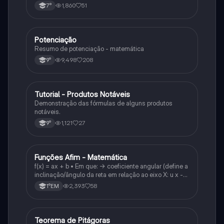
1,860
51
7°
Potenciação
Matematica
Resumo de potenciação - matemática
9,498
208
9°
Tutorial - Produtos Notáveis
Matematica
Demonstração das fórmulas de alguns produtos
notáveis.
1,121
27
9°
Funções Afim - Matemática
Matematica
f(x) = ax + b • Em que: -> coeficiente angular (define a
inclinação/ângulo da reta em relação ao eixo X: u x -
variável: a b → coeficiente linear (valor que corta o
2,393
58
1°EM
eixo y).
Teorema de Pitágoras
Matematica