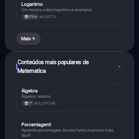
Logaritmo
Matematica
Um resumo sobre logaritmo e exemplos
232
2
2°EM
Mais
Conteúdos mais populares de
9
Matematica
Álgebra
Matematica
Álgebra: resumo
3,237
65
7°
Porcentagem!
Matematica
Aprenda porcentagem de uma forma muitoooo mais
fácil!!