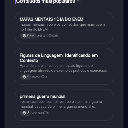
Conteúdos mais populares
9
MAPAS MENTAIS 1 DIA DO ENEM
Português
mapas mentais, sobre os conteúdos que mais caem
no 1 dia do ENEM
8,010
308
3°EM
F
Figuras de Linguagem: Identificando em
Português
Contexto
Aprenda a identificar as principais figuras de
linguagem através de exemplos práticos e exercícios.
692
0
8°
primeira guerra mundial
História
Teste seus conhecimentos sobre a primeira guerra
mundial, causas da primeira guerra mundial e
consequências da Primeira Guerra Mundial, fases da
2,808
0
9°
primeira guerra mundial