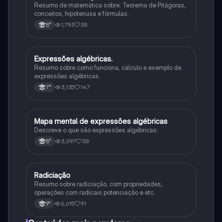
Resumo de matemática sobre: Teorema de Pitágoras,
conceitos, hipotenusa e fórmulas.
1,793
38
8°
Expressões algébricas.
Matematica
Resumo sobre como funciona, cálculo e exemplo de
expressões algébricas.
3,135
147
7°
Mapa mental de expressões algébricas
Matematica
Descreve o que são expressões algébricas.
3,097
38
8°
Radiciação
Matematica
Resumo sobre radiciação, com propriedades,
operações com radicais potenciação e etc.
6,615
91
9°