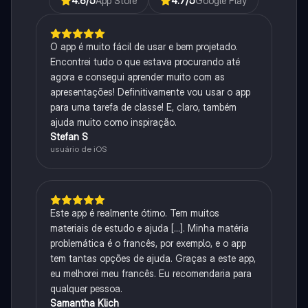
4.6
/5
App Store
4.7
/5
Google Play
O app é muito fácil de usar e bem projetado.
Encontrei tudo o que estava procurando até
agora e consegui aprender muito com as
apresentações! Definitivamente vou usar o app
para uma tarefa de classe! E, claro, também
ajuda muito como inspiração.
Stefan S
usuário de iOS
Este app é realmente ótimo. Tem muitos
materiais de estudo e ajuda [...]. Minha matéria
problemática é o francês, por exemplo, e o app
tem tantas opções de ajuda. Graças a este app,
eu melhorei meu francês. Eu recomendaria para
qualquer pessoa.
Samantha Klich