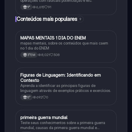
operações com radicais potenciação e etc.
6,615
91
9°
Conteúdos mais populares
9
MAPAS MENTAIS 1 DIA DO ENEM
Português
mapas mentais, sobre os conteúdos que mais caem
no 1 dia do ENEM
8,021
308
3°EM
F
Figuras de Linguagem: Identificando em
Português
Contexto
Aprenda a identificar as principais figuras de
linguagem através de exemplos práticos e exercícios.
692
0
8°
primeira guerra mundial
História
Teste seus conhecimentos sobre a primeira guerra
mundial, causas da primeira guerra mundial e