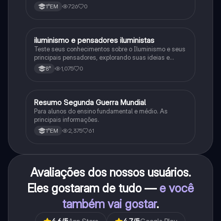
procariontes.
726
0
1°EM
iluminismo e pensadores iluministas
História
Teste seus conhecimentos sobre o Iluminismo e seus
principais pensadores, explorando suas ideias e
impacto histórico.
1,075
0
8°
Resumo Segunda Guerra Mundial
História
Para alunos do ensino fundamental e médio. As
principais informações.
2,375
61
1°EM
Avaliações dos nossos usuários.
Eles gostaram de tudo —
e você
também vai gostar
.