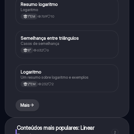
Resumo logaritmo
Matematica
Logaritmo
769
10
1°EM
Semelhança entre triângulos
Matematica
Casos de semelhança
632
6
8°
Logaritmo
Matematica
Um resumo sobre logaritmo e exemplos
232
2
2°EM
Mais
Conteúdos mais populares: Linear
2