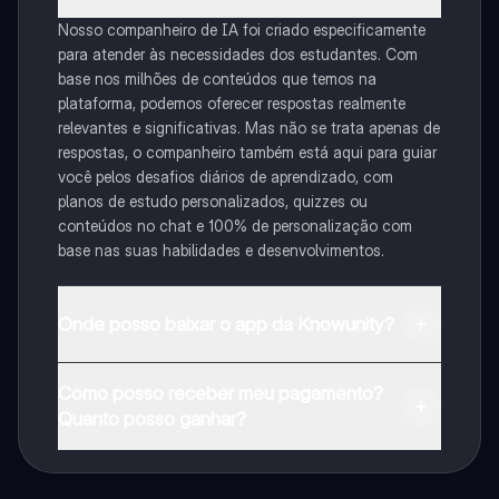
Nosso companheiro de IA foi criado especificamente
para atender às necessidades dos estudantes. Com
base nos milhões de conteúdos que temos na
plataforma, podemos oferecer respostas realmente
relevantes e significativas. Mas não se trata apenas de
respostas, o companheiro também está aqui para guiar
você pelos desafios diários de aprendizado, com
planos de estudo personalizados, quizzes ou
conteúdos no chat e 100% de personalização com
base nas suas habilidades e desenvolvimentos.
Onde posso baixar o app da Knowunity?
Pode descarregar a aplicação na Google Play Store e
Como posso receber meu pagamento?
na Apple App Store.
Quanto posso ganhar?
Sim, tem acesso gratuito ao conteúdo da aplicação e
ao nosso companheiro de IA. Para desbloquear