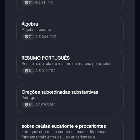
consequências da Primeira Guerra Mundial, fases da
2,811
0
9°
primeira guerra mundial
Álgebra
Matematica
Álgebra: resumo
3,264
65
7°
RESUMO PORTUGUÊS
Português
Bom, o texto fala do resumo da matéria português!
3,012
52
8°
Orações subordinadas substantivas
Português
Português
5,970
82
8°
sobre celulas eucarionte e procariontes
Biologia
Este quiz aborda as características e diferenças
fundamentais entre células eucariontes e