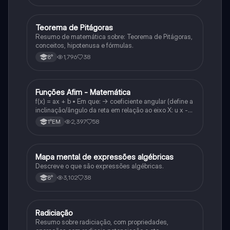
Teorema de Pitágoras
Matematica
Resumo de matemática sobre: Teorema de Pitágoras,
conceitos, hipotenusa e fórmulas.
1,796
38
8°
Funções Afim - Matemática
Matematica
f(x) = ax + b • Em que: -> coeficiente angular (define a
inclinação/ângulo da reta em relação ao eixo X: u x -
variável: a b → coeficiente linear (valor que corta o
2,397
58
1°EM
eixo y).
Mapa mental de expressões algébricas
Matematica
Descreve o que são expressões algébricas.
3,102
38
8°
Radiciação
Matematica
Resumo sobre radiciação, com propriedades,