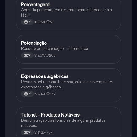
Porcentagem!
Matematica
Aprenda porcentagem de uma forma muitoooo mais
fácil!!
1,868
51
7°
Potenciação
Matematica
Resumo de potenciação - matemática
9,515
208
9°
Expressões algébricas.
Matematica
Resumo sobre como funciona, cálculo e exemplo de
expressões algébricas.
3,138
147
7°
Tutorial - Produtos Notáveis
Matematica
Demonstração das fórmulas de alguns produtos
notáveis.
1,125
27
9°