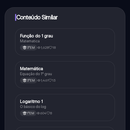
determinadas funcionalidades da aplicação, pode
adquirir o Knowunity Pro.
Conteúdo Similar
Função do 1 grau
Matematica
Matematica
1,628
18
3°EM
Matemática
Matematica
Equação do 1⁰ grau
1,461
13
3°EM
Logaritmo 1
Matematica
O básico do log
604
8
1°EM