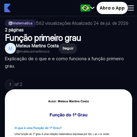
Abra o App
562
visualizações
·
Atualizado
24 de jul. de 2026
·
Matematica
2 páginas
Função primeiro grau
Mateus Martins Costa
M
Seguir
@
mateusmartinsco
Explicação de o que e e como funciona a função primeiro
grau.
of
2
1