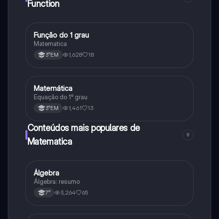
Function
Função do 1 grau
Matematica
Matematica
1,628
18
3°EM
Matemática
Matematica
Equação do 1⁰ grau
1,461
13
3°EM
Conteúdos mais populares de
9
Matematica
Álgebra
Matematica
Álgebra: resumo
3,264
65
7°