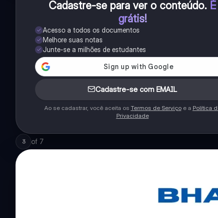
Cadastre-se para ver o conteúdo
.
É
grátis!
Acesso a todos os documentos
Melhore suas notas
Junte-se a milhões de estudantes
Cadastre-se com EMAIL
Ao se cadastrar, você aceita os
Termos de Serviço
e a
Política 
Privacidade
of
7
3