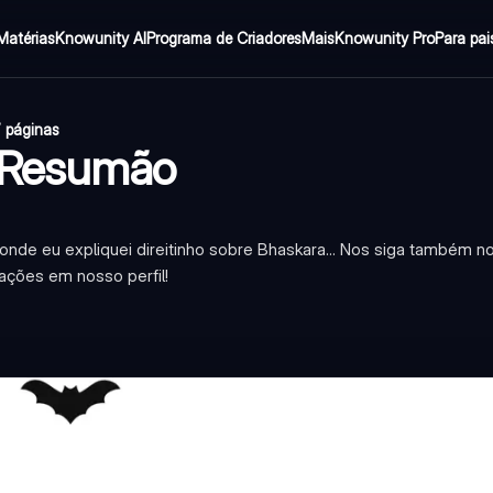
Matérias
Knowunity AI
Programa de Criadores
Mais
Knowunity Pro
Para pai
 páginas
- Resumão
 onde eu expliquei direitinho sobre Bhaskara... Nos siga também no
ações em nosso perfil!