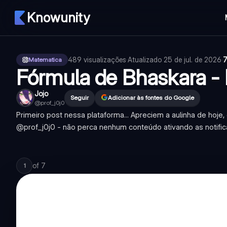
Knowunity
489
visualizações
·
Atualizado
25 de jul. de 2026
·
7
Matematica
Fórmula de Bhaskara 
Jojo
Seguir
Adicionar às fontes do Google
@
prof_j0j0
Primeiro post nessa plataforma... Apreciem a aulinha de hoje,
@prof_j0j0 - não perca nenhum conteúdo ativando as notific
of
7
1