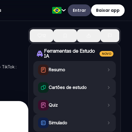
Entrar
Baixar app
s
12
Ferramentas de Estudo
NOVO
IA
 TikTok :
Resumo
Cartões de estudo
Quiz
Simulado