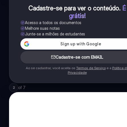
Cadastre-se para ver o conteúdo
.
É
grátis!
Acesso a todos os documentos
Melhore suas notas
Junte-se a milhões de estudantes
Cadastre-se com EMAIL
Ao se cadastrar, você aceita os
Termos de Serviço
e a
Política 
Privacidade
of
7
2