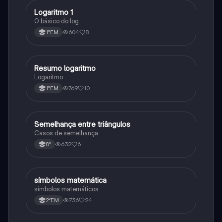
Logaritmo 1
Matematica
O básico do log
604
8
1°EM
Resumo logaritmo
Matematica
Logaritmo
769
10
1°EM
Semelhança entre triângulos
Matematica
Casos de semelhança
632
6
8°
símbolos matemática
Matematica
símbolos matemáticos
736
24
2°EM