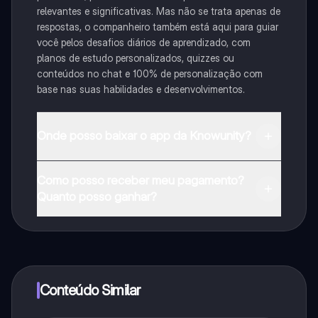
relevantes e significativas. Mas não se trata apenas de
respostas, o companheiro também está aqui para guiar
você pelos desafios diários de aprendizado, com
planos de estudo personalizados, quizzes ou
conteúdos no chat e 100% de personalização com
base nas suas habilidades e desenvolvimentos.
Onde posso baixar o app da Knowunity?
Pode descarregar a aplicação na Google Play Store e
Como posso receber meu pagamento?
na Apple App Store.
Quanto posso ganhar?
Sim, tem acesso gratuito ao conteúdo da aplicação e
ao nosso companheiro de IA. Para desbloquear
determinadas funcionalidades da aplicação, pode
adquirir o Knowunity Pro.
Conteúdo Similar