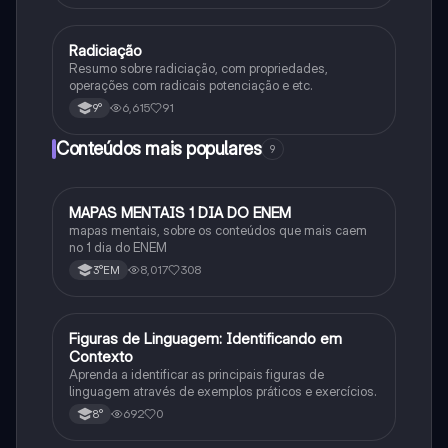
Radiciação
Matematica
Resumo sobre radiciação, com propriedades,
operações com radicais potenciação e etc.
6,615
91
9°
Conteúdos mais populares
9
MAPAS MENTAIS 1 DIA DO ENEM
Português
mapas mentais, sobre os conteúdos que mais caem
no 1 dia do ENEM
8,017
308
3°EM
F
Figuras de Linguagem: Identificando em
Português
Contexto
Aprenda a identificar as principais figuras de
linguagem através de exemplos práticos e exercícios.
692
0
8°