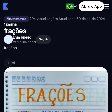
Abra o App
794
visualizações
·
Atualizado
30 de jul. de 2026
·
Matematica
1 página
frações
Livia Ribeiro
L
Seguir
@
liviaribe_4qnnt
frações
of
1
1