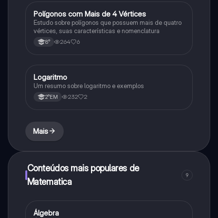
Polígonos com Mais de 4 Vértices
Matematica
Estudo sobre polígonos que possuem mais de quatro
vértices, suas características e nomenclatura
264
6
8°
Logaritmo
Matematica
Um resumo sobre logaritmo e exemplos
232
2
2°EM
Mais
Conteúdos mais populares de
9
Matematica
Álgebra
Matematica