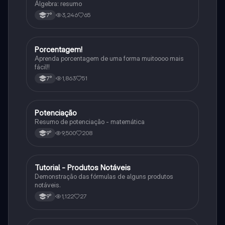
Álgebra: resumo
3,246
65
7°
Porcentagem!
Matematica
Aprenda porcentagem de uma forma muitoooo mais
fácil!!
1,863
51
7°
Potenciação
Matematica
Resumo de potenciação - matemática
9,500
208
9°
Tutorial - Produtos Notáveis
Matematica
Demonstração das fórmulas de alguns produtos
notáveis.
1,122
27
9°