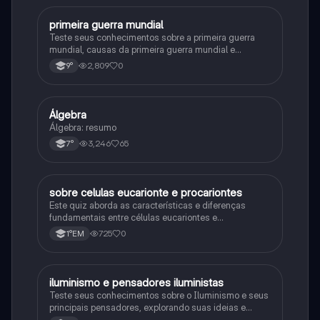
primeira guerra mundial
História
Teste seus conhecimentos sobre a primeira guerra
mundial, causas da primeira guerra mundial e
consequências da Primeira Guerra Mundial, fases da
2,809
0
9°
primeira guerra mundial
Álgebra
Matematica
Álgebra: resumo
3,246
65
7°
sobre celulas eucarionte e procariontes
Biologia
Este quiz aborda as características e diferenças
fundamentais entre células eucariontes e
procariontes.
725
0
1°EM
iluminismo e pensadores iluministas
História
Teste seus conhecimentos sobre o Iluminismo e seus
principais pensadores, explorando suas ideias e
impacto histórico.