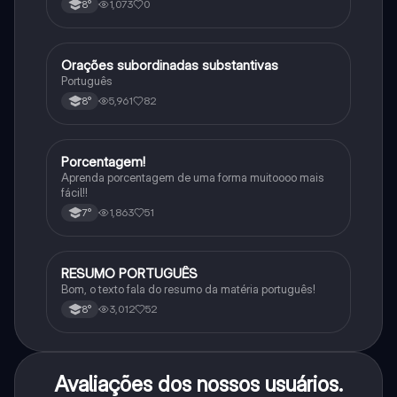
1,073
0
8°
Orações subordinadas substantivas
Português
Português
5,961
82
8°
Porcentagem!
Matematica
Aprenda porcentagem de uma forma muitoooo mais
fácil!!
1,863
51
7°
RESUMO PORTUGUÊS
Português
Bom, o texto fala do resumo da matéria português!
3,012
52
8°
Avaliações dos nossos usuários.