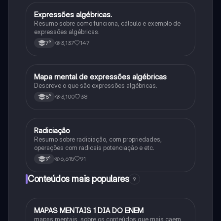
Expressões algébricas.
Matematica
Resumo sobre como funciona, cálculo e exemplo de
expressões algébricas.
3,137
147
7°
Mapa mental de expressões algébricas
Matematica
Descreve o que são expressões algébricas.
3,100
38
8°
Radiciação
Matematica
Resumo sobre radiciação, com propriedades,
operações com radicais potenciação e etc.
6,615
91
9°
Conteúdos mais populares
9
MAPAS MENTAIS 1 DIA DO ENEM
Português
mapas mentais, sobre os conteúdos que mais caem