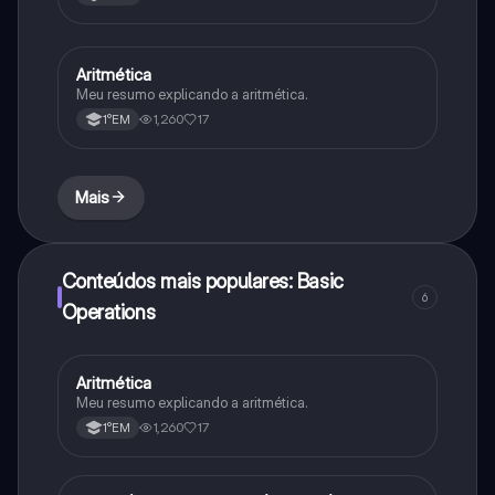
Aritmética
Matematica
Meu resumo explicando a aritmética.
1,260
17
1°EM
Mais
Conteúdos mais populares: Basic
6
Operations
Aritmética
Matematica
Meu resumo explicando a aritmética.
1,260
17
1°EM