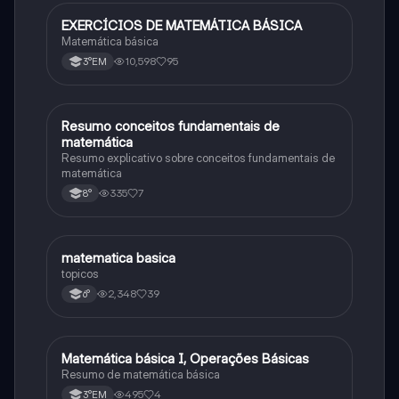
EXERCÍCIOS DE MATEMÁTICA BÁSICA
Matematica
Matemática básica
10,598
95
3°EM
Resumo conceitos fundamentais de
Matematica
matemática
Resumo explicativo sobre conceitos fundamentais de
matemática
335
7
8°
matematica basica
Matematica
topicos
2,348
39
6°
Matemática básica I, Operações Básicas
Matematica
Resumo de matemática básica
495
4
3°EM