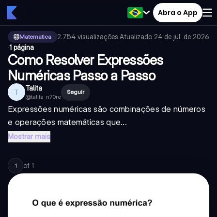
Abra o App
2.754
visualizações
·
Atualizado
24 de jul. de 2026
Matematica
·
1 página
Como Resolver Expressões
Numéricas Passo a Passo
Talita
T
Seguir
@
talita_n70re
Expressões numéricas são combinações de números
e operações matemáticas que...
Mostrar mais
of
1
1