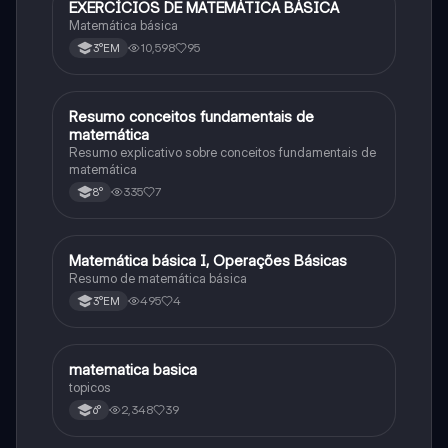
EXERCÍCIOS DE MATEMÁTICA BÁSICA
Matematica
Matemática básica
10,598
95
3°EM
Resumo conceitos fundamentais de
Matematica
matemática
Resumo explicativo sobre conceitos fundamentais de
matemática
335
7
8°
Matemática básica I, Operações Básicas
Matematica
Resumo de matemática básica
495
4
3°EM
matematica basica
Matematica
topicos
2,348
39
6°