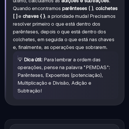
último, calculamos as
adições e subtrações
.
Quando encontramos
parênteses ( )
,
colchetes
[ ]
e
chaves { }
, a prioridade muda! Precisamos
resolver primeiro o que está dentro dos
parênteses, depois o que está dentro dos
colchetes, em seguida o que está nas chaves
e, finalmente, as operações que sobrarem.
💡
Dica útil:
Para lembrar a ordem das
operações, pense na palavra "PEMDAS":
Parênteses, Expoentes (potenciação),
Multiplicação e Divisão, Adição e
Subtração!