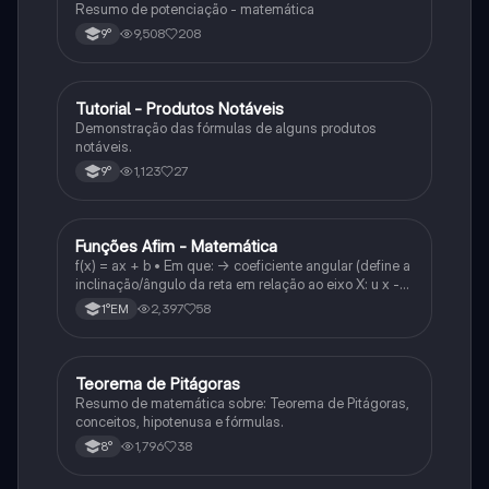
Resumo de potenciação - matemática
9,508
208
9°
Tutorial - Produtos Notáveis
Matematica
Demonstração das fórmulas de alguns produtos
notáveis.
1,123
27
9°
Funções Afim - Matemática
Matematica
f(x) = ax + b • Em que: -> coeficiente angular (define a
inclinação/ângulo da reta em relação ao eixo X: u x -
variável: a b → coeficiente linear (valor que corta o
2,397
58
1°EM
eixo y).
Teorema de Pitágoras
Matematica
Resumo de matemática sobre: Teorema de Pitágoras,
conceitos, hipotenusa e fórmulas.
1,796
38
8°