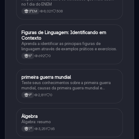
no 1 dia do ENEM
8,021
308
3°EM
F
Figuras de Linguagem: Identificando em
Português
Contexto
Aprenda a identificar as principais figuras de
linguagem através de exemplos práticos e exercícios.
692
0
8°
primeira guerra mundial
História
Teste seus conhecimentos sobre a primeira guerra
mundial, causas da primeira guerra mundial e
consequências da Primeira Guerra Mundial, fases da
2,811
0
9°
primeira guerra mundial
Álgebra
Matematica
Álgebra: resumo
3,251
65
7°