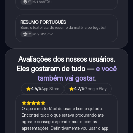
1,868
51
7°
RESUMO PORTUGUÊS
Português
Bom, o texto fala do resumo da matéria português!
3,012
52
8°
Avaliações dos nossos usuários.
Eles gostaram de tudo —
e você
também vai gostar
.
4.6
/5
App Store
4.7
/5
Google Play
O app é muito fácil de usar e bem projetado.
Encontrei tudo o que estava procurando até
agora e consegui aprender muito com as
apresentações! Definitivamente vou usar o app