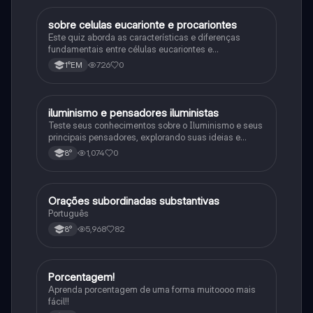
sobre celulas eucarionte e procariontes
Biologia
Este quiz aborda as características e diferenças
fundamentais entre células eucariontes e
procariontes.
726
0
1°EM
iluminismo e pensadores iluministas
História
Teste seus conhecimentos sobre o Iluminismo e seus
principais pensadores, explorando suas ideias e
impacto histórico.
1,074
0
8°
Orações subordinadas substantivas
Português
Português
5,968
82
8°
Porcentagem!
Matematica
Aprenda porcentagem de uma forma muitoooo mais
fácil!!