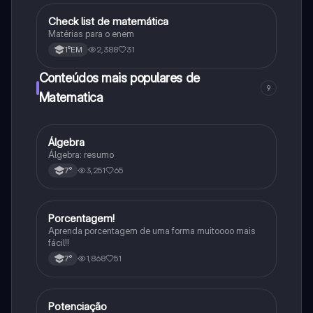
Check list de matemática
Matematica
Matérias para o enem
2,388
31
1°EM
Conteúdos mais populares de
9
Matematica
Álgebra
Matematica
Álgebra: resumo
3,251
65
7°
Porcentagem!
Matematica
Aprenda porcentagem de uma forma muitoooo mais
fácil!!
1,868
51
7°
Potenciação
Matematica