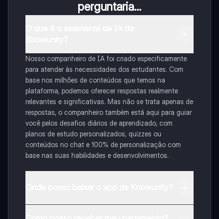
perguntaria...
O que é o assistente de IA da
Knowunity?
Nosso companheiro de IA foi criado especificamente
para atender às necessidades dos estudantes. Com
base nos milhões de conteúdos que temos na
plataforma, podemos oferecer respostas realmente
relevantes e significativas. Mas não se trata apenas de
respostas, o companheiro também está aqui para guiar
você pelos desafios diários de aprendizado, com
planos de estudo personalizados, quizzes ou
conteúdos no chat e 100% de personalização com
base nas suas habilidades e desenvolvimentos.
Onde posso baixar o app da Knowunity?
Pode descarregar a aplicação na Google Play Store e
Como posso receber meu pagamento?