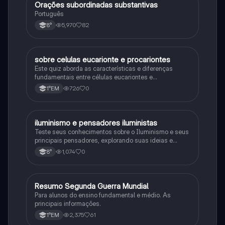
Orações subordinadas substantivas
Português
Português
5,970
82
8°
sobre celulas eucarionte e procariontes
Biologia
Este quiz aborda as características e diferenças
fundamentais entre células eucariontes e
procariontes.
726
0
1°EM
iluminismo e pensadores iluministas
História
Teste seus conhecimentos sobre o Iluminismo e seus
principais pensadores, explorando suas ideias e
impacto histórico.
1,074
0
8°
Resumo Segunda Guerra Mundial
História
Para alunos do ensino fundamental e médio. As
principais informações.
2,375
61
1°EM