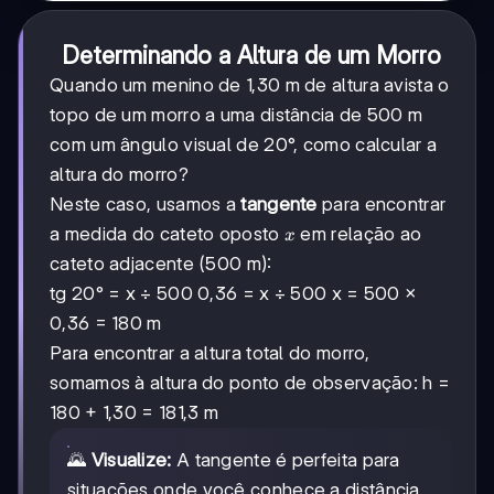
Determinando a Altura de um Morro
Quando um menino de 1,30 m de altura avista o
topo de um morro a uma distância de 500 m
com um ângulo visual de 20°, como calcular a
altura do morro?
Neste caso, usamos a
tangente
para encontrar
x
a medida do cateto oposto
em relação ao
x
cateto adjacente (500 m):
tg 20° = x ÷ 500 0,36 = x ÷ 500 x = 500 ×
0,36 = 180 m
Para encontrar a altura total do morro,
somamos à altura do ponto de observação: h =
180 + 1,30 = 181,3 m
🌄
Visualize:
A tangente é perfeita para
situações onde você conhece a distância