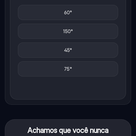
60°
150°
45°
75°
Achamos que você nunca