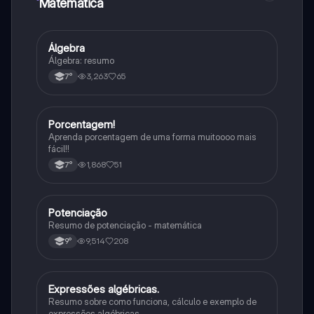
Matematica
Álgebra
Matematica
Álgebra: resumo
3,263
65
7°
Porcentagem!
Matematica
Aprenda porcentagem de uma forma muitoooo mais
fácil!!
1,868
51
7°
Potenciação
Matematica
Resumo de potenciação - matemática
9,514
208
9°
Expressões algébricas.
Matematica
Resumo sobre como funciona, cálculo e exemplo de
expressões algébricas.