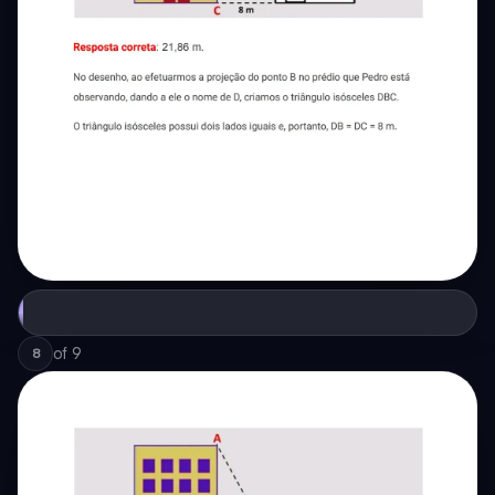
of
9
8