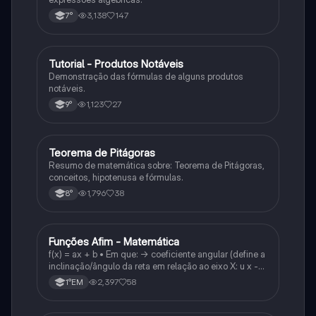
3,138
147
7°
Tutorial - Produtos Notáveis
Matematica
Demonstração das fórmulas de alguns produtos
notáveis.
1,123
27
9°
Teorema de Pitágoras
Matematica
Resumo de matemática sobre: Teorema de Pitágoras,
conceitos, hipotenusa e fórmulas.
1,796
38
8°
Funções Afim - Matemática
Matematica
f(x) = ax + b • Em que: -> coeficiente angular (define a
inclinação/ângulo da reta em relação ao eixo X: u x -
variável: a b → coeficiente linear (valor que corta o
2,397
58
1°EM
eixo y).