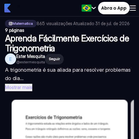
Abra o App
865
visualizações
·
Atualizado
31 de jul. de 2026
·
Matematica
9 páginas
Aprenda Fácilmente Exercícios de
Trigonometria
Ester Mesquita
E
Seguir
@
estermesquita
A trigonometria é sua aliada para resolver problemas
do dia...
Mostrar mais