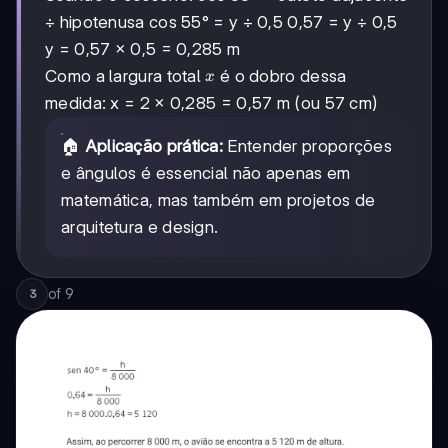
÷ hipotenusa cos 55° = y ÷ 0,5 0,57 = y ÷ 0,5
y = 0,57 × 0,5 = 0,285 m
x
Como a largura total
é o dobro dessa
x
medida: x = 2 × 0,285 = 0,57 m (ou 57 cm)
🏠
Aplicação prática:
Entender proporções
e ângulos é essencial não apenas em
matemática, mas também em projetos de
arquitetura e design.
of
9
3