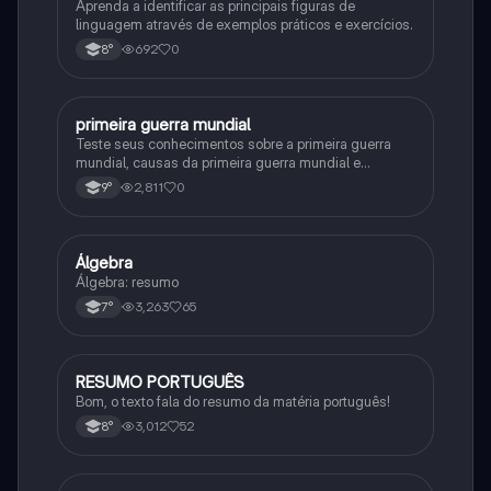
Aprenda a identificar as principais figuras de
linguagem através de exemplos práticos e exercícios.
692
0
8°
primeira guerra mundial
História
Teste seus conhecimentos sobre a primeira guerra
mundial, causas da primeira guerra mundial e
consequências da Primeira Guerra Mundial, fases da
2,811
0
9°
primeira guerra mundial
Álgebra
Matematica
Álgebra: resumo
3,263
65
7°
RESUMO PORTUGUÊS
Português
Bom, o texto fala do resumo da matéria português!
3,012
52
8°