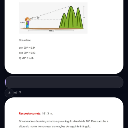
of
9
6