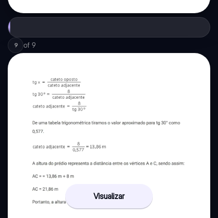
of
9
9
Visualizar