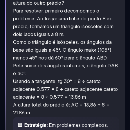
altura do outro prédio?
Para resolver, primeiro decompomos o
problema. Ao traçar uma linha do ponto B ao
prédio, formamos um triângulo isósceles com
dois lados iguais a 8 m.
Como o triângulo é isósceles, os ângulos da
base são iguais a 45°. O ângulo maior (105°)
menos 45° nos dá 60° para o ângulo ABD.
Pela soma dos ângulos internos, o ângulo DAB
é 30°.
Usando a tangente: tg 30° = 8 ÷ cateto
adjacente 0,577 = 8 ÷ cateto adjacente cateto
adjacente = 8 ÷ 0,577 = 13,86 m
A altura total do prédio é: AC = 13,86 + 8 =
21,86 m
🏢
Estratégia:
Em problemas complexos,