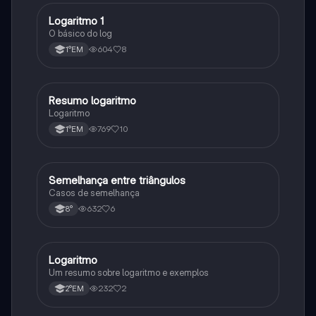
Logaritmo 1
Matematica
O básico do log
604
8
1°EM
Resumo logaritmo
Matematica
Logaritmo
769
10
1°EM
Semelhança entre triângulos
Matematica
Casos de semelhança
632
6
8°
Logaritmo
Matematica
Um resumo sobre logaritmo e exemplos
232
2
2°EM