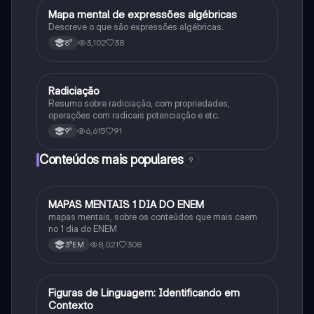
Mapa mental de expressões algébricas
Matematica
Descreve o que são expressões algébricas.
3,102
38
8°
Radiciação
Matematica
Resumo sobre radiciação, com propriedades,
operações com radicais potenciação e etc.
6,615
91
9°
Conteúdos mais populares
9
MAPAS MENTAIS 1 DIA DO ENEM
Português
mapas mentais, sobre os conteúdos que mais caem
no 1 dia do ENEM
8,021
308
3°EM
F
Figuras de Linguagem: Identificando em
Português
Contexto