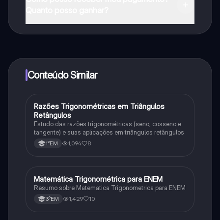
na Apple App Store.
Quanto posso ganhar?
Sim, tem acesso gratuito ao conteúdo da aplicação e
ao nosso companheiro de IA. Para desbloquear
determinadas funcionalidades da aplicação, pode
adquirir o Knowunity Pro.
Conteúdo Similar
Razões Trigonométricas em Triângulos
Matematica
Retângulos
Estudo das razões trigonométricas (seno, cosseno e
tangente) e suas aplicações em triângulos retângulos
1,094
8
1°EM
Matemática Trigonométrica para ENEM
Matematica
Resumo sobre Matematica Trigonometrica para ENEM
1,429
10
3°EM