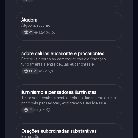
primeira guerra mundial
Álgebra
Matematica
Álgebra: resumo
3,240
65
7°
sobre celulas eucarionte e procariontes
Biologia
Este quiz aborda as características e diferenças
fundamentais entre células eucariontes e
procariontes.
725
0
1°EM
iluminismo e pensadores iluministas
História
Teste seus conhecimentos sobre o Iluminismo e seus
principais pensadores, explorando suas ideias e
impacto histórico.
1,069
0
8°
Orações subordinadas substantivas
Português
Português