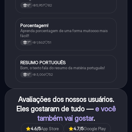
5,957
82
8°
Porcentagem!
Matematica
Aprenda porcentagem de uma forma muitoooo mais
fácil!!
1,862
51
7°
RESUMO PORTUGUÊS
Português
Bom, o texto fala do resumo da matéria português!
3,006
52
8°
Avaliações dos nossos usuários.
Eles gostaram de tudo —
e você
também vai gostar
.
4.6
/5
App Store
4.7
/5
Google Play