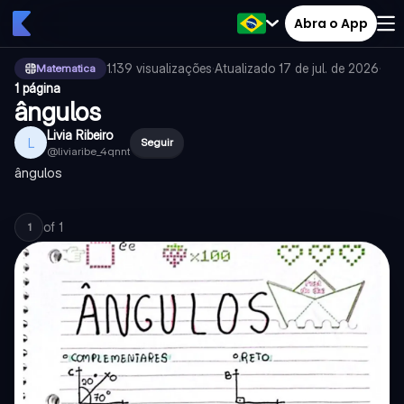
Abra o App
1.139
visualizações
·
Atualizado
17 de jul. de 2026
·
Matematica
1 página
ângulos
Livia Ribeiro
L
Seguir
@
liviaribe_4qnnt
ângulos
of
1
1