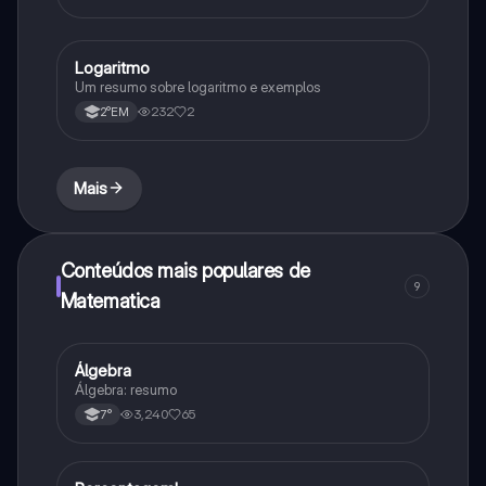
Logaritmo
Matematica
Um resumo sobre logaritmo e exemplos
232
2
2°EM
Mais
Conteúdos mais populares de
9
Matematica
Álgebra
Matematica
Álgebra: resumo
3,240
65
7°