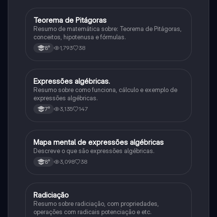
Teorema de Pitágoras
Matematica
Resumo de matemática sobre: Teorema de Pitágoras,
conceitos, hipotenusa e fórmulas.
1,793
38
8°
Expressões algébricas.
Matematica
Resumo sobre como funciona, cálculo e exemplo de
expressões algébricas.
3,135
147
7°
Mapa mental de expressões algébricas
Matematica
Descreve o que são expressões algébricas.
3,098
38
8°
Radiciação
Matematica
Resumo sobre radiciação, com propriedades,
operações com radicais potenciação e etc.