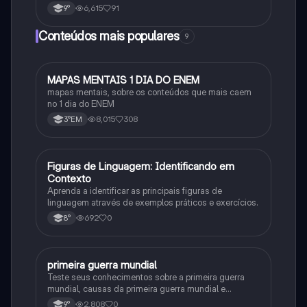
6,615
91
9°
Conteúdos mais populares
9
MAPAS MENTAIS 1 DIA DO ENEM
Português
mapas mentais, sobre os conteúdos que mais caem
no 1 dia do ENEM
8,015
308
3°EM
F
Figuras de Linguagem: Identificando em
Português
Contexto
Aprenda a identificar as principais figuras de
linguagem através de exemplos práticos e exercícios.
692
0
8°
primeira guerra mundial
História
Teste seus conhecimentos sobre a primeira guerra
mundial, causas da primeira guerra mundial e
consequências da Primeira Guerra Mundial, fases da
2,808
0
9°