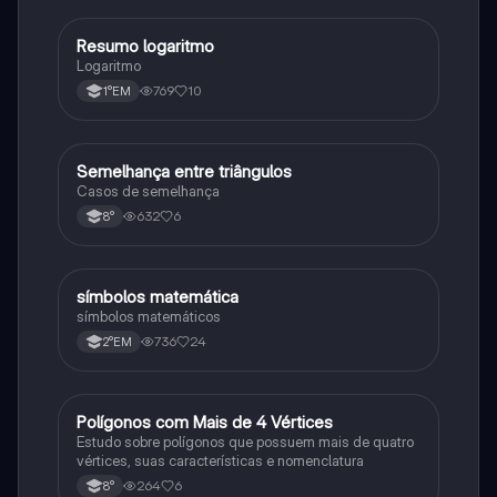
Resumo logaritmo
Matematica
Logaritmo
769
10
1°EM
Semelhança entre triângulos
Matematica
Casos de semelhança
632
6
8°
símbolos matemática
Matematica
símbolos matemáticos
736
24
2°EM
Polígonos com Mais de 4 Vértices
Matematica
Estudo sobre polígonos que possuem mais de quatro
vértices, suas características e nomenclatura
264
6
8°