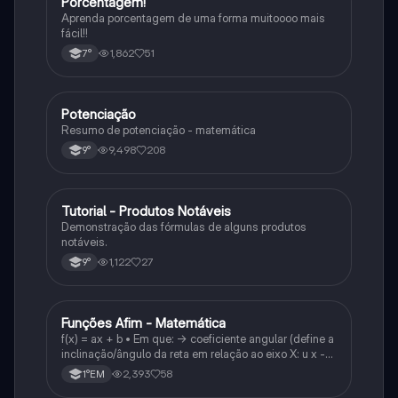
Porcentagem!
Matematica
Aprenda porcentagem de uma forma muitoooo mais
fácil!!
1,862
51
7°
Potenciação
Matematica
Resumo de potenciação - matemática
9,498
208
9°
Tutorial - Produtos Notáveis
Matematica
Demonstração das fórmulas de alguns produtos
notáveis.
1,122
27
9°
Funções Afim - Matemática
Matematica
f(x) = ax + b • Em que: -> coeficiente angular (define a
inclinação/ângulo da reta em relação ao eixo X: u x -
variável: a b → coeficiente linear (valor que corta o
2,393
58
1°EM
eixo y).