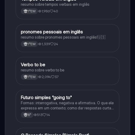
resumo sobre tempos verbais em inglês
1,986
40
1°EM
pronomes pessoais em inglês
Inglês
resumo sobre pronomes pessoais em inglês!🇺🇸
1,339
24
1°EM
Verbo to be
Inglês
resumo sobre verbo to be
2,094
37
1°EM
Futuro simples "going to"
Inglês
Formas: interrogativa, negativa e afirmativa. O que ele
expressa em um contexto; como dar respostas curtas
em uma frase, e as junções com o verbo to be
513
14
8°