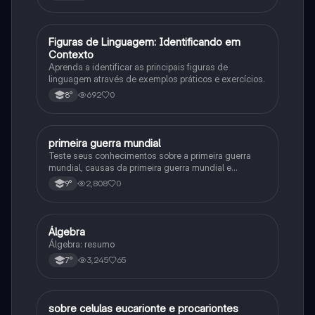
F
Figuras de Linguagem: Identificando em
Português
Contexto
Aprenda a identificar as principais figuras de
linguagem através de exemplos práticos e exercícios.
692
0
8°
primeira guerra mundial
História
Teste seus conhecimentos sobre a primeira guerra
mundial, causas da primeira guerra mundial e
consequências da Primeira Guerra Mundial, fases da
2,808
0
9°
primeira guerra mundial
Álgebra
Matematica
Álgebra: resumo
3,245
65
7°
sobre celulas eucarionte e procariontes
Biologia