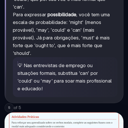
'can'.
Para expressar
possibilidade
, você tem uma
escala de probabilidade: 'might' (menos
provável), 'may', 'could' e 'can' (mais
provável). Já para obrigações, 'must' é mais
forte que 'ought to', que é mais forte que
'should'.
💡 Nas entrevistas de emprego ou
situações formais, substitua 'can' por
'could' ou 'may' para soar mais profissional
e educado!
of
5
5