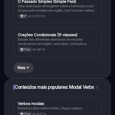
O Passado Simples (Simple Past)
Inglês
Uma explicação abrangente sobre a formação e uso
do passado simples em inglês, com foco em verbos
regulares e irregulares, frases negativas e
1,019
20
8°
interrogativas.
Orações Condicionais (If-clauses)
Inglês
Estudo das diferentes estruturas de orações
condicionais em inglês, seus tipos, formação e
exemplos de uso.
168
8
1°EM
Mais
Conteúdos mais populares: Modal Verbs
2
Verbos modais
Inglês
Resumo sobre verbo modais, língua inglesa.
320
4
2°EM