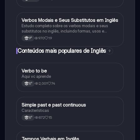
Verbos Modais e Seus Substitutos em Inglês
Inglês
Estudo completo sobre os verbos modais e seus
substitutos no inglês, incluindo formas, usos e
funções específicas.
970
19
9°
Conteúdos mais populares de Inglês
9
Verbo to be
Inglês
Aqui vc aprende
2,001
74
8°
Simple past e past continuous
Inglês
Características
872
15
8°
Tempos Verbais em Inglês
Inglês