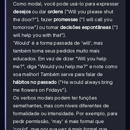
Como modal, você pode usá-lo para expressar
desejos
ou dar
ordens
("Will you please shut
the door?"), fazer
promessas
("I will call you
tomorrow") ou tomar
decisões espontâneas
("I
will help you with that").
'Would' é a forma passada de 'will', mas
também torna seus pedidos muito mais
educados. Em vez de dizer "Will you help
me?", diga "Would you help me?" e note como
soa melhor! Também serve para falar de
hábitos no passado
("He would always bring
me flowers on Fridays").
Os verbos modais podem ter funções
semelhantes, mas com níveis diferentes de
formalidade ou intensidade. Por exemplo, para
pedir permissão, 'may' é mais formal que
'could', que por sua vez é mais formal que