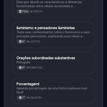
Este quiz aborda as características e diferenças
fundamentais entre células eucariontes e
procariontes.
725
0
1°EM
iluminismo e pensadores iluministas
História
Teste seus conhecimentos sobre o Iluminismo e seus
principais pensadores, explorando suas ideias e
impacto histórico.
1,071
0
8°
Orações subordinadas substantivas
Português
Português
5,959
82
8°
Porcentagem!
Matematica
Aprenda porcentagem de uma forma muitoooo mais
fácil!!
1,863
51
7°