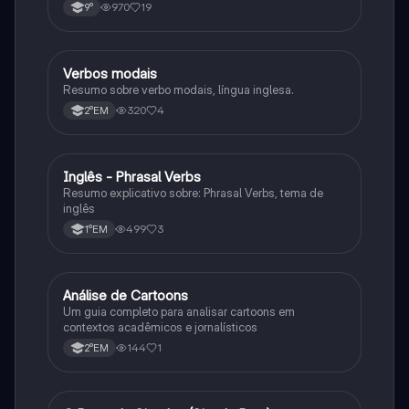
funções específicas.
970
19
9°
Verbos modais
Inglês
Resumo sobre verbo modais, língua inglesa.
320
4
2°EM
Inglês - Phrasal Verbs
Inglês
Resumo explicativo sobre: Phrasal Verbs, tema de
inglês
499
3
1°EM
Análise de Cartoons
Inglês
Um guia completo para analisar cartoons em
contextos acadêmicos e jornalísticos
144
1
2°EM