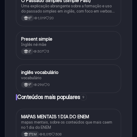
O Passado Simples (Simple Past)
Inglês
Uma explicação abrangente sobre a formação e uso
do passado simples em inglês, com foco em verbos
regulares e irregulares, frases negativas e
1,019
20
8°
interrogativas.
Present simple
Inglês
Inglês né mãe
307
3
6°
inglês vocabulário
Inglês
vocabulário
296
0
9°
Conteúdos mais populares
9
MAPAS MENTAIS 1 DIA DO ENEM
Português
mapas mentais, sobre os conteúdos que mais caem
no 1 dia do ENEM
8,015
308
3°EM