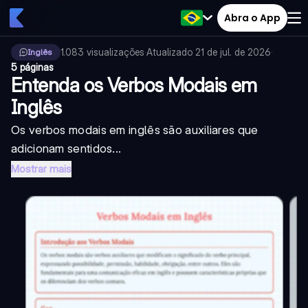
Abra o App
1.083
visualizações
·
Atualizado
21 de jul. de 2026
·
Inglês
5 páginas
Entenda os Verbos Modais em
Inglês
Os verbos modais em inglês são auxiliares que
adicionam sentidos...
Mostrar mais