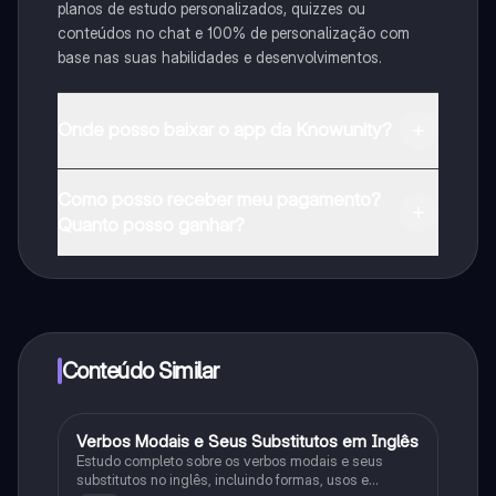
planos de estudo personalizados, quizzes ou
conteúdos no chat e 100% de personalização com
base nas suas habilidades e desenvolvimentos.
Onde posso baixar o app da Knowunity?
Pode descarregar a aplicação na Google Play Store e
Como posso receber meu pagamento?
na Apple App Store.
Quanto posso ganhar?
Sim, tem acesso gratuito ao conteúdo da aplicação e
ao nosso companheiro de IA. Para desbloquear
determinadas funcionalidades da aplicação, pode
adquirir o Knowunity Pro.
Conteúdo Similar
Verbos Modais e Seus Substitutos em Inglês
Inglês
Estudo completo sobre os verbos modais e seus
substitutos no inglês, incluindo formas, usos e