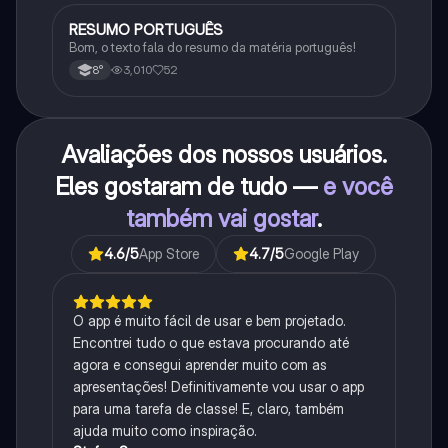
RESUMO PORTUGUÊS
Português
Bom, o texto fala do resumo da matéria português!
3,010
52
8°
Avaliações dos nossos usuários.
Eles gostaram de tudo —
e você
também vai gostar
.
4.6
/5
App Store
4.7
/5
Google Play
O app é muito fácil de usar e bem projetado.
Encontrei tudo o que estava procurando até
agora e consegui aprender muito com as
apresentações! Definitivamente vou usar o app
para uma tarefa de classe! E, claro, também
ajuda muito como inspiração.