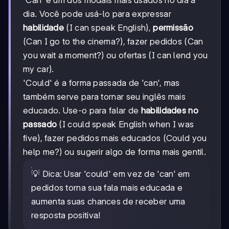
'Can' é um dos modais mais usados no dia a
dia. Você pode usá-lo para expressar
habilidade
(I can speak English),
permissão
(Can I go to the cinema?), fazer pedidos (Can
you wait a moment?) ou ofertas (I can lend you
my car).
'Could' é a forma passada de 'can', mas
também serve para tornar seu inglês mais
educado. Use-o para falar de
habilidades no
passado
(I could speak English when I was
five), fazer pedidos mais educados (Could you
help me?) ou sugerir algo de forma mais gentil.
💡 Dica: Usar 'could' em vez de 'can' em
pedidos torna sua fala mais educada e
aumenta suas chances de receber uma
resposta positiva!