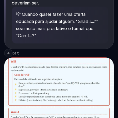
deveriam ser.
💡 Quando quiser fazer uma oferta
educada para ajudar alguém, "Shall I...?"
soa muito mais prestativo e formal que
"Can I...?"
of
5
4