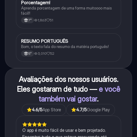
Porcentagem!
Matematica
Aprenda porcentagem de uma forma muitoooo mais
fácil!!
1,863
51
7°
RESUMO PORTUGUÊS
Português
Bom, o texto fala do resumo da matéria português!
3,010
52
8°
Avaliações dos nossos usuários.
Eles gostaram de tudo —
e você
também vai gostar
.
4.6
/5
App Store
4.7
/5
Google Play
O app é muito fácil de usar e bem projetado.
Encontrei tudo o que estava procurando até