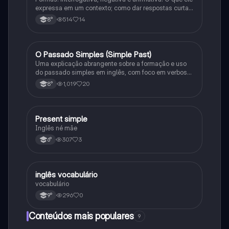
expressa em um contexto; como dar respostas curtas
em uma frase, e as junções com o verbo to be
514
14
8°
O Passado Simples (Simple Past)
Inglês
Uma explicação abrangente sobre a formação e uso
do passado simples em inglês, com foco em verbos
regulares e irregulares, frases negativas e
1,019
20
8°
interrogativas.
Present simple
Inglês
Inglês né mãe
307
3
6°
inglês vocabulário
Inglês
vocabulário
296
0
9°
Conteúdos mais populares
9