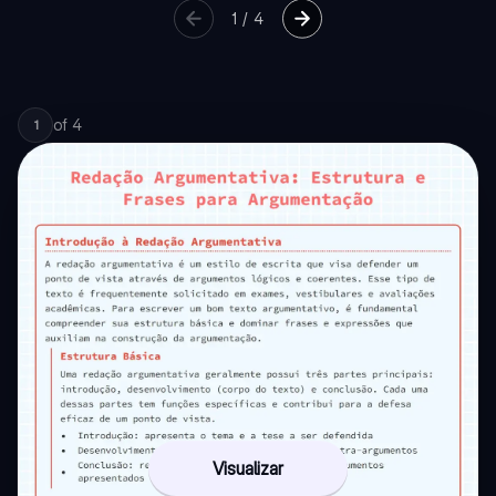
1
/
4
of
4
1
Visualizar