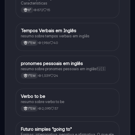
Características
872
15
8°
Tempos Verbais em Inglês
Inglês
resumo sobre tempos verbais em inglês
1,986
40
1°EM
pronomes pessoais em inglês
Inglês
resumo sobre pronomes pessoais em inglês!🇺🇸
1,339
24
1°EM
Verbo to be
Inglês
resumo sobre verbo to be
2,095
37
1°EM
Futuro simples "going to"
Inglês
Formas: interrogativa, negativa e afirmativa. O que ele