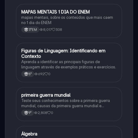
MAPAS MENTAIS 1 DIA DO ENEM
Português
mapas mentais, sobre os conteúdos que mais caem
no 1 dia do ENEM
8,017
308
3°EM
F
Figuras de Linguagem: Identificando em
Português
Contexto
Aprenda a identificar as principais figuras de
linguagem através de exemplos práticos e exercícios.
692
0
8°
primeira guerra mundial
História
Teste seus conhecimentos sobre a primeira guerra
mundial, causas da primeira guerra mundial e
consequências da Primeira Guerra Mundial, fases da
2,808
0
9°
primeira guerra mundial
Álgebra
Matematica