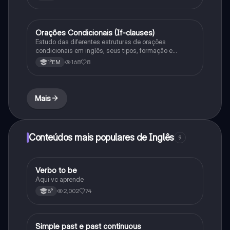
Orações Condicionais (If-clauses)
Inglês
Estudo das diferentes estruturas de orações
condicionais em inglês, seus tipos, formação e
exemplos de uso.
168
8
1°EM
Mais
Conteúdos mais populares de Inglês
9
Verbo to be
Inglês
Aqui vc aprende
2,002
74
8°
Simple past e past continuous
Inglês