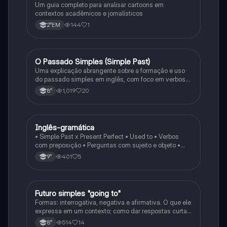
Um guia completo para analisar cartoons em
contextos acadêmicos e jornalísticos
144
1
2°EM
O Passado Simples (Simple Past)
Inglês
Uma explicação abrangente sobre a formação e uso
do passado simples em inglês, com foco em verbos
regulares e irregulares, frases negativas e
1,019
20
8°
interrogativas.
Inglês-gramática
Inglês
• Simple Past x Present Perfect • Used to • Verbos
com preposição • Perguntas com sujeito e objeto •
Substantivos contáveis e incontáveis •
401
5
9°
Quantificadores (some, any, much, many…) •
Adjetivos extremos (amazing, terrible, exhausted…)
Futuro simples "going to"
Inglês
Formas: interrogativa, negativa e afirmativa. O que ele
expressa em um contexto; como dar respostas curtas
em uma frase, e as junções com o verbo to be
514
14
8°