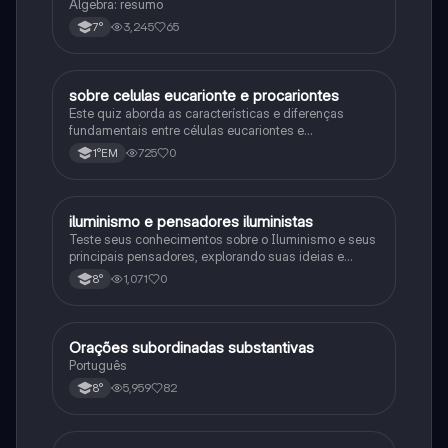
Álgebra: resumo
3,245
65
7°
sobre celulas eucarionte e procariontes
Biologia
Este quiz aborda as características e diferenças
fundamentais entre células eucariontes e
procariontes.
725
0
1°EM
iluminismo e pensadores iluministas
História
Teste seus conhecimentos sobre o Iluminismo e seus
principais pensadores, explorando suas ideias e
impacto histórico.
1,071
0
8°
Orações subordinadas substantivas
Português
Português
5,959
82
8°