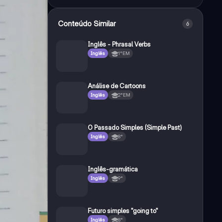
Conteúdo Similar
6
Inglês - Phrasal Verbs
Inglês
1°EM
Análise de Cartoons
Inglês
2°EM
O Passado Simples (Simple Past)
Inglês
8°
Inglês-gramática
Inglês
9°
Futuro simples "going to"
Inglês
8°