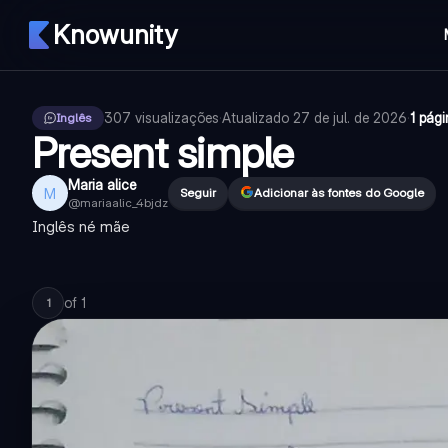
Knowunity
307
visualizações
·
Atualizado
27 de jul. de 2026
·
1 pág
Inglês
Present simple
Maria alice
M
Seguir
Adicionar às fontes do Google
@
mariaalic_4bjdz
Inglês né mãe
of
1
1