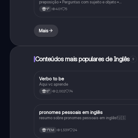
preposição • Perguntas com sujeito e objeto •
Substantivos contáveis e incontáveis • Quantificadores
401
5
9°
(some, any, much, many…) • Adjetivos extremos
(amazing, terrible, exhausted…)
Mais
Conteúdos mais populares de Inglês
9
Verbo to be
Inglês
Aqui vc aprende
2,002
74
8°
pronomes pessoais em inglês
Inglês
resumo sobre pronomes pessoais em inglês!🇺🇸
1,339
24
1°EM