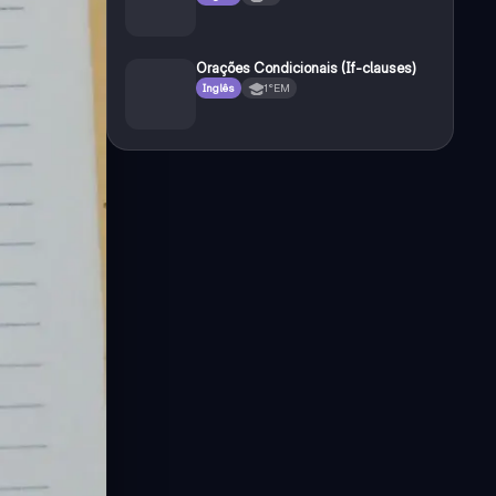
Orações Condicionais (If-clauses)
Inglês
1°EM