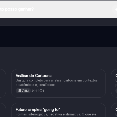
na Apple App Store.
o posso ganhar?
e ao nosso companheiro de IA. Para desbloquear determinadas
ity Pro.
Análise de Cartoons
Inglês
s
Um guia completo para analisar cartoons em contextos
U
acadêmicos e jornalísticos
p
r
144
1
2°EM
Futuro simples "going to"
Inglês
Formas: interrogativa, negativa e afirmativa. O que ele
E