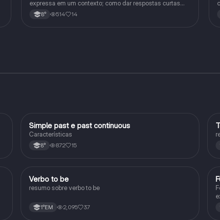
expressa em um contexto; como dar respostas curtas
c
em uma frase, e as junções com o verbo to be
d
514
14
8°
Simple past e past continuous
T
Inglês
Características
r
872
15
8°
Verbo to be
F
Inglês
resumo sobre verbo to be
F
e
u
2,095
37
1°EM