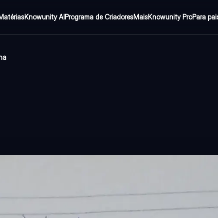
Matérias
Knowunity AI
Programa de Criadores
Mais
Knowunity Pro
Para pai
ina