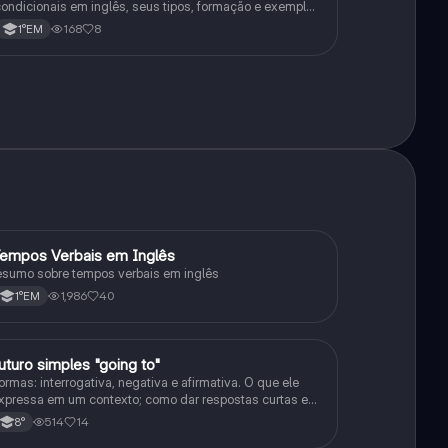
ondicionais em inglês, seus tipos, formação e exemplos
e uso.
168
8
1°EM
empos Verbais em Inglês
Inglês
esumo sobre tempos verbais em inglês
1,986
40
1°EM
uturo simples "going to"
Inglês
ormas: interrogativa, negativa e afirmativa. O que ele
xpressa em um contexto; como dar respostas curtas em
ma frase, e as junções com o verbo to be
514
14
8°