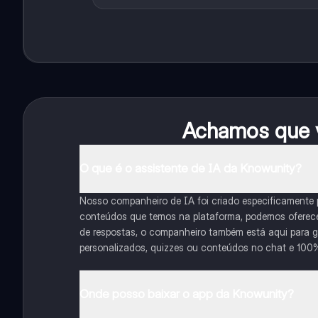
Achamos que v
O que é o assistente de IA da Knowunity?
Nosso companheiro de IA foi criado especificamente
conteúdos que temos na plataforma, podemos oferecer 
de respostas, o companheiro também está aqui para gu
personalizados, quizzes ou conteúdos no chat e 100
Onde posso baixar o app da Knowunity?