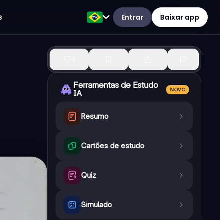
Entrar
Baixar app
s
3
Ferramentas de Estudo
NOVO
IA
Resumo
Cartões de estudo
Quiz
Simulado