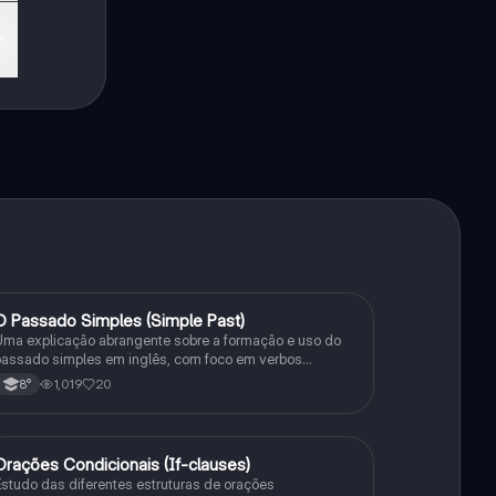
O Passado Simples (Simple Past)
Inglês
ma explicação abrangente sobre a formação e uso do
assado simples em inglês, com foco em verbos
egulares e irregulares, frases negativas e interrogativas.
1,019
20
8°
Orações Condicionais (If-clauses)
Inglês
studo das diferentes estruturas de orações