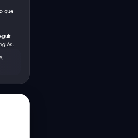
do que
eguir
nglês.
 A