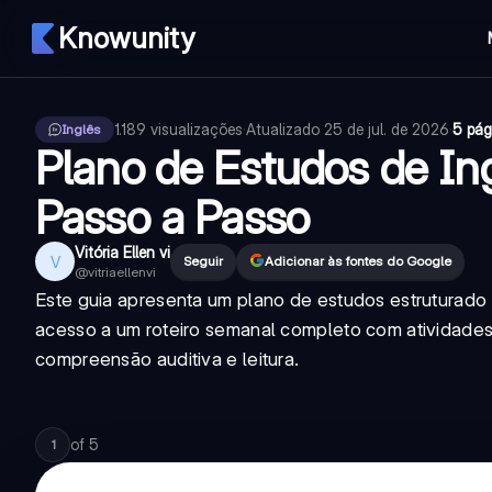
Knowunity
1.189
visualizações
·
Atualizado
25 de jul. de 2026
·
5 pág
Inglês
Plano de Estudos de In
Passo a Passo
Vitória Ellen vi
V
Seguir
Adicionar às fontes do Google
@
vitriaellenvi
Este guia apresenta um plano de estudos estruturado 
acesso a um roteiro semanal completo com atividades d
compreensão auditiva e leitura.
of
5
1