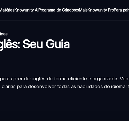
Matérias
Knowunity AI
Programa de Criadores
Mais
Knowunity Pro
Para pai
inas
glês: Seu Guia
para aprender inglês de forma eficiente e organizada. Voc
iárias para desenvolver todas as habilidades do idioma: fa