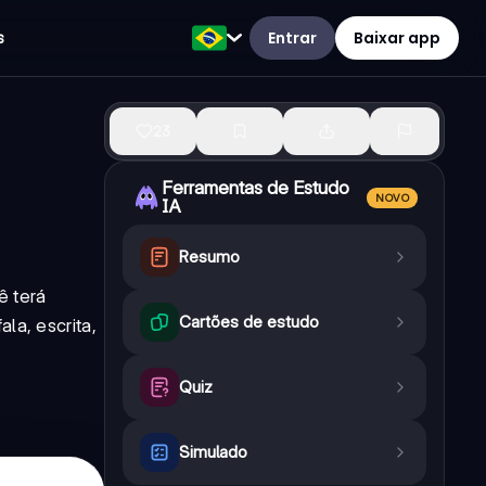
Entrar
Baixar app
s
23
Ferramentas de Estudo
NOVO
IA
Resumo
ê terá
Cartões de estudo
la, escrita,
Quiz
Simulado