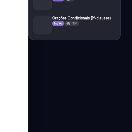
Orações Condicionais (If-clauses)
Inglês
1°EM