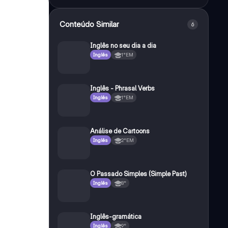
Conteúdo Similar
6
Inglês no seu dia a dia
Inglês
1°EM
Inglês - Phrasal Verbs
Inglês
1°EM
Análise de Cartoons
Inglês
2°EM
O Passado Simples (Simple Past)
Inglês
8°
Inglês-gramática
Inglês
9°