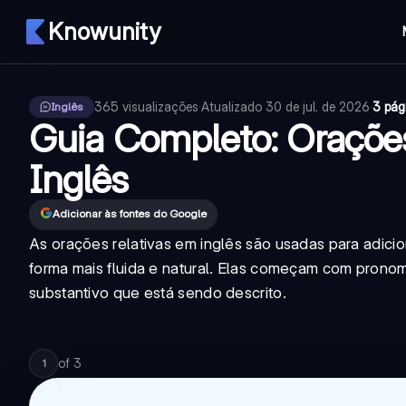
Knowunity
365
visualizações
·
Atualizado
30 de jul. de 2026
·
3 pág
Inglês
Guia Completo: Oraçõe
Inglês
Adicionar às fontes do Google
As orações relativas em inglês são usadas para adici
forma mais fluida e natural. Elas começam com pronom
substantivo que está sendo descrito.
of
3
1