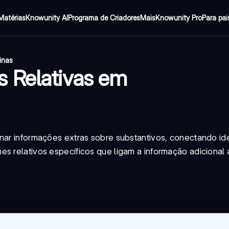
Matérias
Knowunity AI
Programa de Criadores
Mais
Knowunity Pro
Para pai
inas
s Relativas em
onar informações extras sobre substantivos, conectando id
es relativos específicos que ligam a informação adicional 