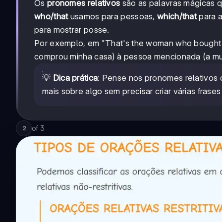
Os
pronomes relativos
são as palavras mágicas q
who/that
usamos para pessoas,
which/that
para a
para mostrar posse.
Por exemplo, em "That's the woman who bought 
comprou minha casa) à pessoa mencionada (a mu
💡
Dica prática
: Pense nos pronomes relativos 
mais sobre algo sem precisar criar várias frases 
of
3
2