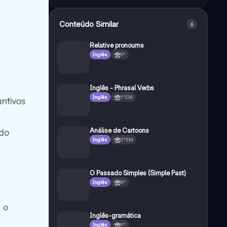
Conteúdo Similar
6
Relative pronoums
Inglês
9°
Inglês - Phrasal Verbs
Inglês
1°EM
Análise de Cartoons
Inglês
2°EM
O Passado Simples (Simple Past)
Inglês
8°
Inglês-gramática
Inglês
9°