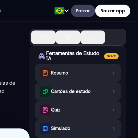
Entrar
Baixar app
s
8
Ferramentas de Estudo
NOVO
IA
Resumo
eias de
ao
Cartões de estudo
Quiz
Simulado