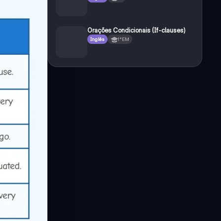
Orações Condicionais (If-clauses)
Inglês
1°EM