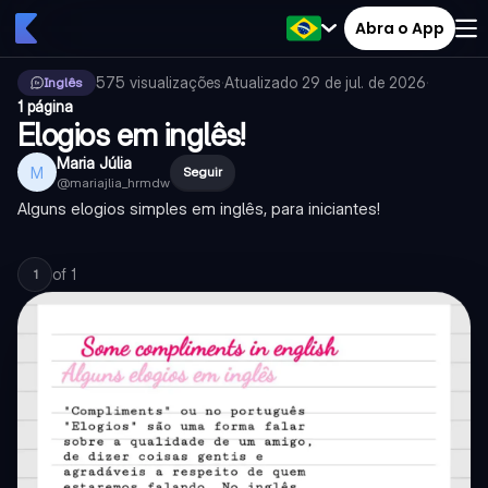
Abra o App
575
visualizações
·
Atualizado
29 de jul. de 2026
·
Inglês
1 página
Elogios em inglês!
Maria Júlia
M
Seguir
@
mariajlia_hrmdw
Alguns elogios simples em inglês, para iniciantes!
of
1
1