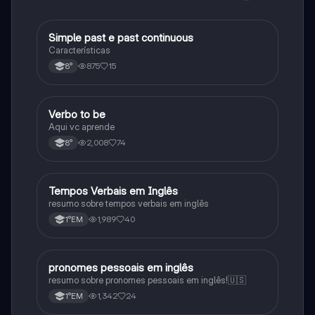
Simple past e past continuous
Inglês
Características
875
15
8°
Verbo to be
Inglês
Aqui vc aprende
2,008
74
8°
Tempos Verbais em Inglês
Inglês
resumo sobre tempos verbais em inglês
1,989
40
1°EM
pronomes pessoais em inglês
Inglês
resumo sobre pronomes pessoais em inglês!🇺🇸
1,342
24
1°EM