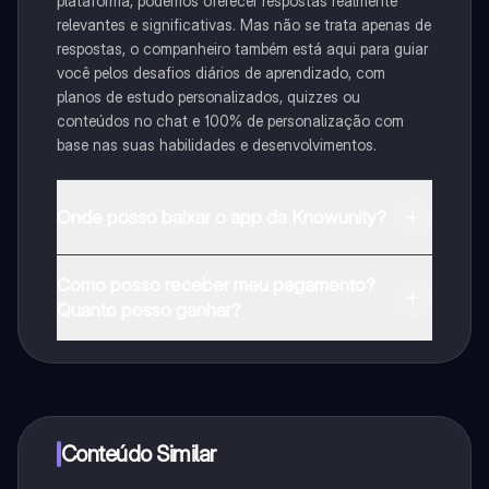
plataforma, podemos oferecer respostas realmente
relevantes e significativas. Mas não se trata apenas de
respostas, o companheiro também está aqui para guiar
você pelos desafios diários de aprendizado, com
planos de estudo personalizados, quizzes ou
conteúdos no chat e 100% de personalização com
base nas suas habilidades e desenvolvimentos.
Onde posso baixar o app da Knowunity?
Pode descarregar a aplicação na Google Play Store e
Como posso receber meu pagamento?
na Apple App Store.
Quanto posso ganhar?
Sim, tem acesso gratuito ao conteúdo da aplicação e
ao nosso companheiro de IA. Para desbloquear
determinadas funcionalidades da aplicação, pode
adquirir o Knowunity Pro.
Conteúdo Similar