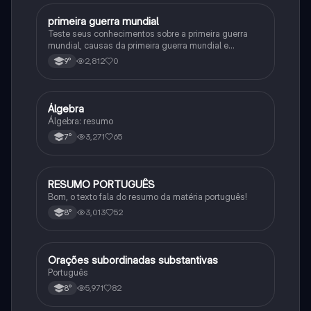
primeira guerra mundial
História
Teste seus conhecimentos sobre a primeira guerra
mundial, causas da primeira guerra mundial e
consequências da Primeira Guerra Mundial, fases da
2,812
0
9°
primeira guerra mundial
Álgebra
Matematica
Álgebra: resumo
3,271
65
7°
RESUMO PORTUGUÊS
Português
Bom, o texto fala do resumo da matéria português!
3,013
52
8°
Orações subordinadas substantivas
Português
Português
5,971
82
8°