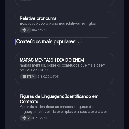
Relative pronoums
Inglês
Explicação sobre pronomes relativos no inglês
436
3
9°
Conteúdos mais populares
9
MAPAS MENTAIS 1 DIA DO ENEM
Português
mapas mentais, sobre os conteúdos que mais caem
no 1 dia do ENEM
8,022
308
3°EM
F
Figuras de Linguagem: Identificando em
Português
Contexto
Aprenda a identificar as principais figuras de
linguagem através de exemplos práticos e exercícios.
692
0
8°