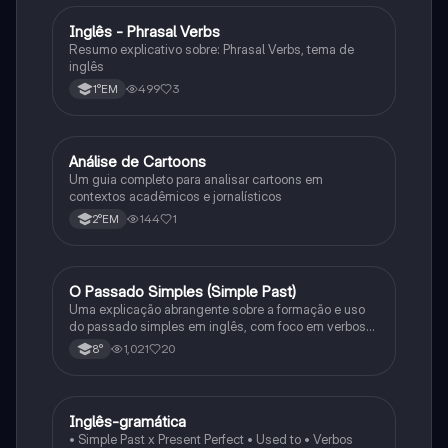
Inglês - Phrasal Verbs
Inglês
Resumo explicativo sobre: Phrasal Verbs, tema de
inglês
499
3
1°EM
Análise de Cartoons
Inglês
Um guia completo para analisar cartoons em
contextos acadêmicos e jornalísticos
144
1
2°EM
O Passado Simples (Simple Past)
Inglês
Uma explicação abrangente sobre a formação e uso
do passado simples em inglês, com foco em verbos
regulares e irregulares, frases negativas e
1,021
20
8°
interrogativas.
Inglês-gramática
Inglês
• Simple Past x Present Perfect • Used to • Verbos