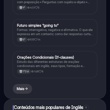
com preposição • Perguntas com sujeito e objeto •
Substantivos contáveis e incontáveis •
401
5
9°
Quantificadores (some, any, much, many…) •
Adjetivos extremos (amazing, terrible, exhausted…)
Futuro simples "going to"
Inglês
Formas: interrogativa, negativa e afirmativa. O que ele
expressa em um contexto; como dar respostas curtas
em uma frase, e as junções com o verbo to be
515
14
8°
Orações Condicionais (If-clauses)
Inglês
Estudo das diferentes estruturas de orações
condicionais em inglês, seus tipos, formação e
exemplos de uso.
168
8
1°EM
Mais
Conteúdos mais populares de Inglês
9