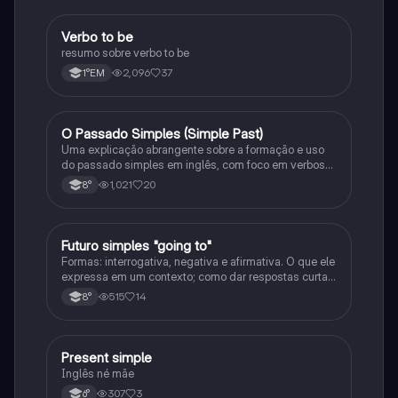
Verbo to be
Inglês
resumo sobre verbo to be
2,096
37
1°EM
O Passado Simples (Simple Past)
Inglês
Uma explicação abrangente sobre a formação e uso
do passado simples em inglês, com foco em verbos
regulares e irregulares, frases negativas e
1,021
20
8°
interrogativas.
Futuro simples "going to"
Inglês
Formas: interrogativa, negativa e afirmativa. O que ele
expressa em um contexto; como dar respostas curtas
em uma frase, e as junções com o verbo to be
515
14
8°
Present simple
Inglês
Inglês né mãe
307
3
6°