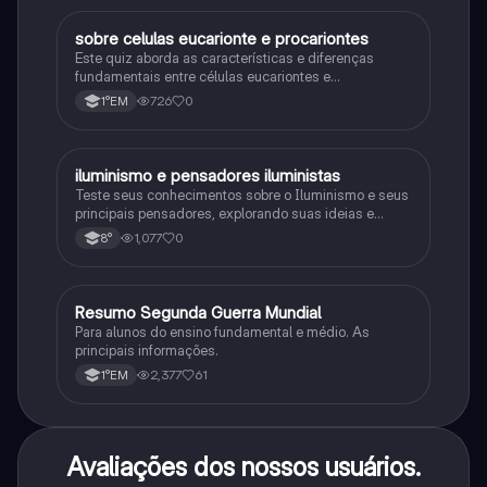
sobre celulas eucarionte e procariontes
Biologia
Este quiz aborda as características e diferenças
fundamentais entre células eucariontes e
procariontes.
726
0
1°EM
iluminismo e pensadores iluministas
História
Teste seus conhecimentos sobre o Iluminismo e seus
principais pensadores, explorando suas ideias e
impacto histórico.
1,077
0
8°
Resumo Segunda Guerra Mundial
História
Para alunos do ensino fundamental e médio. As
principais informações.
2,377
61
1°EM
Avaliações dos nossos usuários.