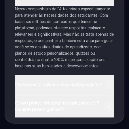
Nosso companheiro de IA foi criado especificamente
para atender às necessidades dos estudantes. Com
base nos milhões de conteúdos que temos na
plataforma, podemos oferecer respostas realmente
relevantes e significativas. Mas não se trata apenas de
respostas, o companheiro também está aqui para guiar
você pelos desafios diários de aprendizado, com
planos de estudo personalizados, quizzes ou
conteúdos no chat e 100% de personalização com
base nas suas habilidades e desenvolvimentos.
Onde posso baixar o app da Knowunity?
Pode descarregar a aplicação na Google Play Store e
Como posso receber meu pagamento?
na Apple App Store.
Quanto posso ganhar?
Sim, tem acesso gratuito ao conteúdo da aplicação e
ao nosso companheiro de IA. Para desbloquear