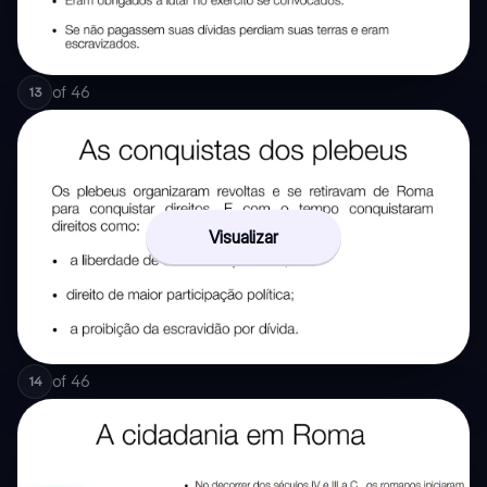
of
46
13
Visualizar
of
46
14