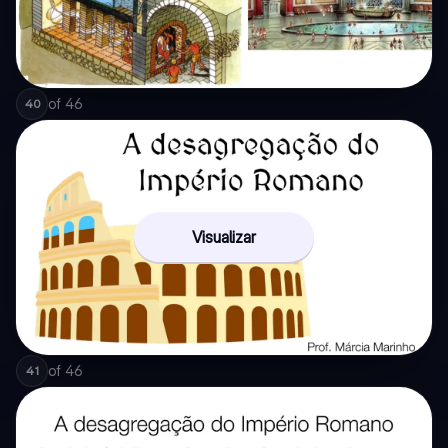
of
46
40
Visualizar
of
46
41