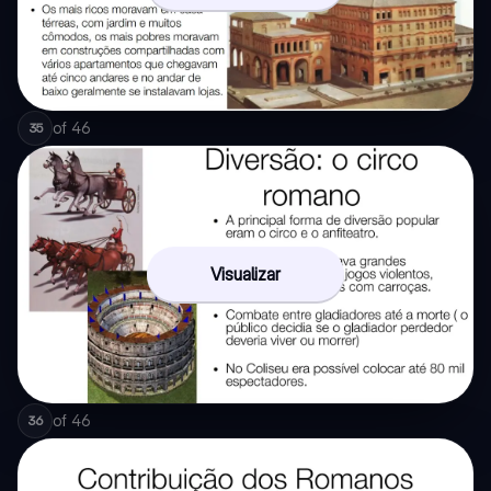
of
46
35
Visualizar
of
46
36