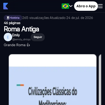
Abra o App
265
visualizações
·
Atualizado
24 de jul. de 2026
·
História
46 páginas
Roma Antiga
Emily
E
Seguir
@
emily_dnlqs
Grande Roma 👍