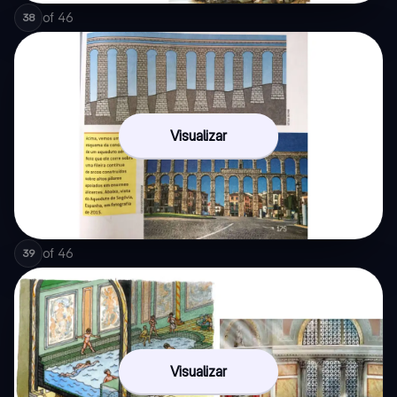
of
46
38
Visualizar
of
46
39
Visualizar