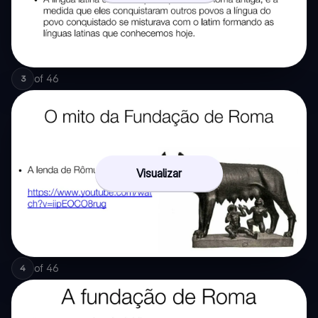
of
46
3
Visualizar
of
46
4