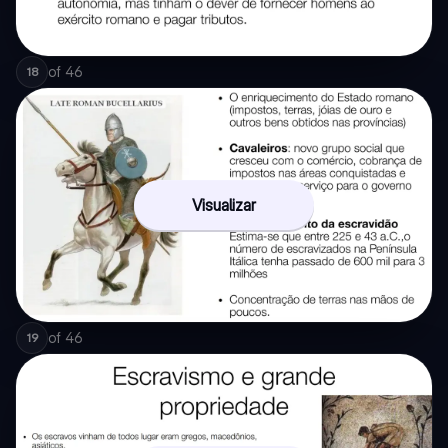
of
46
18
Visualizar
of
46
19