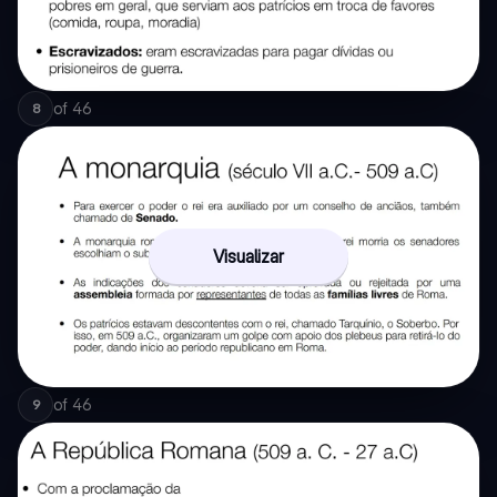
of
46
8
Visualizar
of
46
9