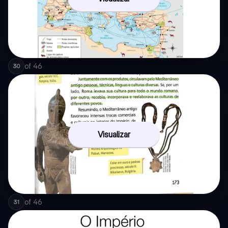
of
46
30
Visualizar
of
46
31