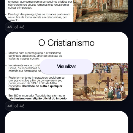
of
46
45
Visualizar
of
46
46