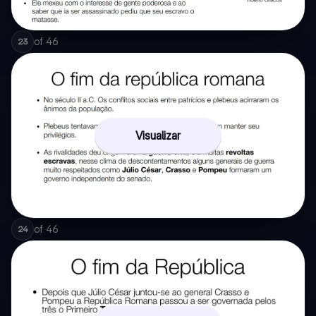
of
46
23
Visualizar
of
46
24