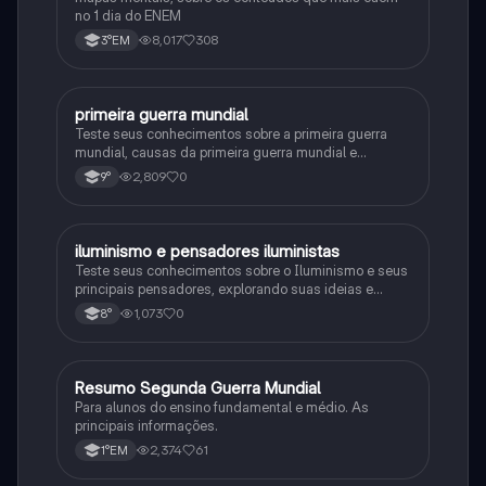
no 1 dia do ENEM
8,017
308
3°EM
primeira guerra mundial
História
Teste seus conhecimentos sobre a primeira guerra
mundial, causas da primeira guerra mundial e
consequências da Primeira Guerra Mundial, fases da
2,809
0
9°
primeira guerra mundial
iluminismo e pensadores iluministas
História
Teste seus conhecimentos sobre o Iluminismo e seus
principais pensadores, explorando suas ideias e
impacto histórico.
1,073
0
8°
Resumo Segunda Guerra Mundial
História
Para alunos do ensino fundamental e médio. As
principais informações.
2,374
61
1°EM