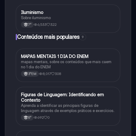
Iluminismo
História
Sobre iluminismo
6,533
322
7°
Conteúdos mais populares
9
MAPAS MENTAIS 1 DIA DO ENEM
Português
mapas mentais, sobre os conteúdos que mais caem
no 1 dia do ENEM
8,017
308
3°EM
F
Figuras de Linguagem: Identificando em
Português
Contexto
Aprenda a identificar as principais figuras de
linguagem através de exemplos práticos e exercícios.
692
0
8°