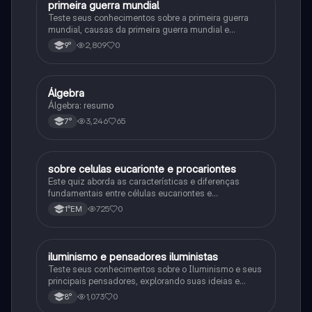
primeira guerra mundial
História
Teste seus conhecimentos sobre a primeira guerra
mundial, causas da primeira guerra mundial e
consequências da Primeira Guerra Mundial, fases da
2,809
0
9°
primeira guerra mundial
Álgebra
Matematica
Álgebra: resumo
3,246
65
7°
sobre celulas eucarionte e procariontes
Biologia
Este quiz aborda as características e diferenças
fundamentais entre células eucariontes e
procariontes.
725
0
1°EM
iluminismo e pensadores iluministas
História
Teste seus conhecimentos sobre o Iluminismo e seus
principais pensadores, explorando suas ideias e
impacto histórico.
1,073
0
8°