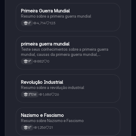
Primeira Guerra Mundial
História
Resumo sobre a primeira guerra mundial
4,714
123
6°
primeira guerra mundial
História
Teste seus conhecimentos sobre a primeira guerra
mundial, causas da primeira guerra mundial,
consequências da Primeira Guerra Mundial,fases da
882
0
9°
primeira guerra mundial
Revolução Industrial
História
Resumo sobre a revolução industrial
1,686
26
3°EM
Nazismo e Fascismo
História
Resumo sobre Nazismo e Fascismo
1,256
21
8°