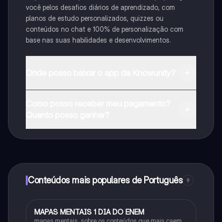
você pelos desafios diários de aprendizado, com
planos de estudo personalizados, quizzes ou
conteúdos no chat e 100% de personalização com
base nas suas habilidades e desenvolvimentos.
Onde posso baixar o app da Knowunity?
Pode descarregar a aplicação na Google Play Store e
Como posso receber meu pagamento?
na Apple App Store.
Quanto posso ganhar?
Sim, tem acesso gratuito ao conteúdo da aplicação e
ao nosso companheiro de IA. Para desbloquear
determinadas funcionalidades da aplicação, pode
adquirir o Knowunity Pro.
Conteúdos mais populares de Português
9
MAPAS MENTAIS 1 DIA DO ENEM
Português
mapas mentais, sobre os conteúdos que mais caem