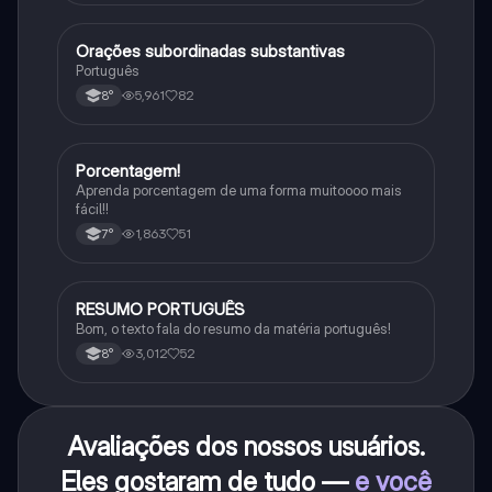
Orações subordinadas substantivas
Português
Português
5,961
82
8°
Porcentagem!
Matematica
Aprenda porcentagem de uma forma muitoooo mais
fácil!!
1,863
51
7°
RESUMO PORTUGUÊS
Português
Bom, o texto fala do resumo da matéria português!
3,012
52
8°
Avaliações dos nossos usuários.
Eles gostaram de tudo —
e você