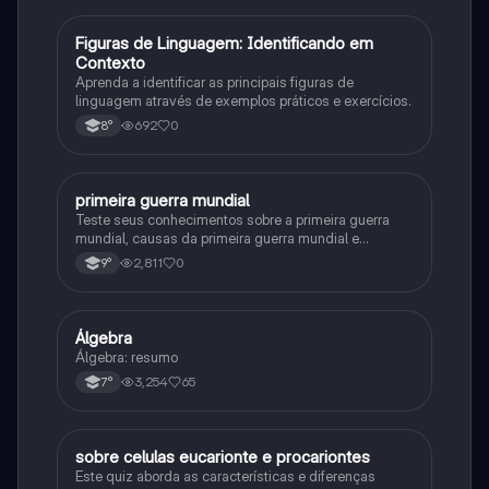
F
Figuras de Linguagem: Identificando em
Português
Contexto
Aprenda a identificar as principais figuras de
linguagem através de exemplos práticos e exercícios.
692
0
8°
primeira guerra mundial
História
Teste seus conhecimentos sobre a primeira guerra
mundial, causas da primeira guerra mundial e
consequências da Primeira Guerra Mundial, fases da
2,811
0
9°
primeira guerra mundial
Álgebra
Matematica
Álgebra: resumo
3,254
65
7°
sobre celulas eucarionte e procariontes
Biologia
Este quiz aborda as características e diferenças