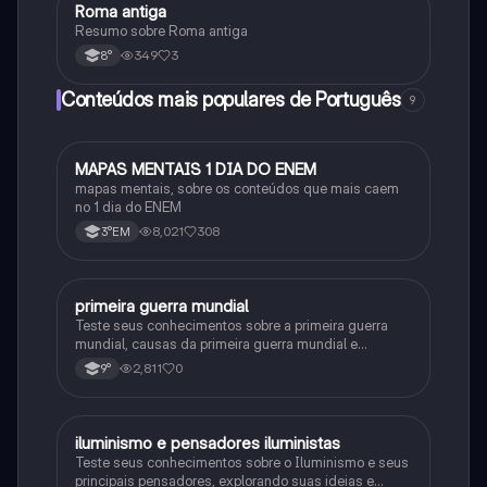
Roma antiga
História
Resumo sobre Roma antiga
349
3
8°
Conteúdos mais populares de Português
9
MAPAS MENTAIS 1 DIA DO ENEM
Português
mapas mentais, sobre os conteúdos que mais caem
no 1 dia do ENEM
8,021
308
3°EM
primeira guerra mundial
História
Teste seus conhecimentos sobre a primeira guerra
mundial, causas da primeira guerra mundial e
consequências da Primeira Guerra Mundial, fases da
2,811
0
9°
primeira guerra mundial
iluminismo e pensadores iluministas
História
Teste seus conhecimentos sobre o Iluminismo e seus
principais pensadores, explorando suas ideias e