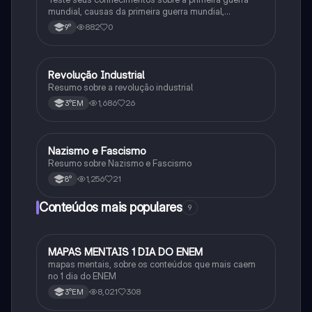
mundial, causas da primeira guerra mundial,
consequências da Primeira Guerra Mundial,fases da
882
0
9°
primeira guerra mundial
Revolução Industrial
História
Resumo sobre a revolução industrial
1,686
26
3°EM
Nazismo e Fascismo
História
Resumo sobre Nazismo e Fascismo
1,256
21
8°
Conteúdos mais populares
9
MAPAS MENTAIS 1 DIA DO ENEM
Português
mapas mentais, sobre os conteúdos que mais caem
no 1 dia do ENEM
8,021
308
3°EM