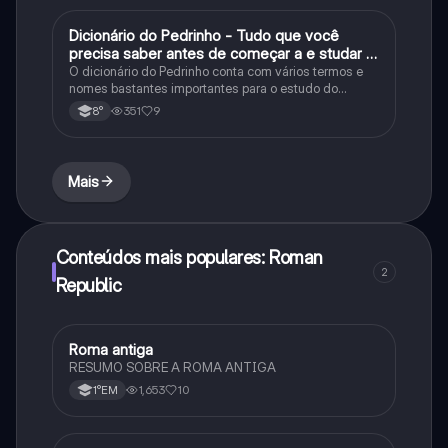
Dicionário do Pedrinho - Tudo que você
História
precisa saber antes de começar a e studar o
segundo reinado!
O dicionário do Pedrinho conta com vários termos e
nomes bastantes importantes para o estudo do
segundo reinado e muito mais.
351
9
8°
Mais
Conteúdos mais populares: Roman
2
Republic
Roma antiga
História
RESUMO SOBRE A ROMA ANTIGA
1,653
10
1°EM