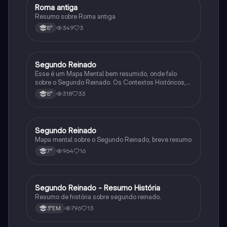
Roma antiga
História
Resumo sobre Roma antiga
349
3
8°
Segundo Reinado
História
Esse é um Mapa Mental bem resumido, onde falo
sobre o Segundo Reinado. Os Contextos Históricos,
Monarquia, Aspectos Políticos, Economia, Sociedade,
318
33
8°
Cultura, Conflitos e Crises e Proclamação da
República.
Segundo Reinado
História
Mapa mental sobre o Segundo Reinado, breve resumo
964
16
7°
Segundo Reinado - Resumo História
História
Resumo de história sobre segundo reinado.
796
13
3°EM