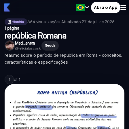
Abra o App
564
visualizações
·
Atualizado
27 de jul. de 2026
·
História
1 página
república Romana
Med._enem
Seguir
@
leticialascoski
reaumo sobre o período de república em Roma - conceitos,
características e especificações
of
1
1