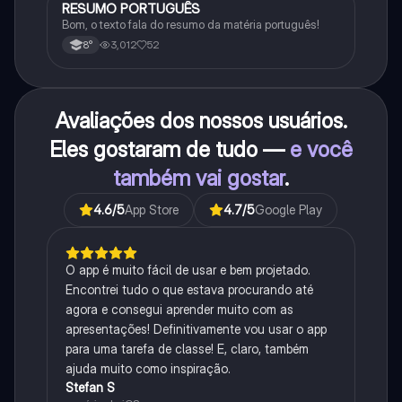
RESUMO PORTUGUÊS
Português
Bom, o texto fala do resumo da matéria português!
3,012
52
8°
Avaliações dos nossos usuários.
Eles gostaram de tudo —
e você
também vai gostar
.
4.6
/5
App Store
4.7
/5
Google Play
O app é muito fácil de usar e bem projetado.
Encontrei tudo o que estava procurando até
agora e consegui aprender muito com as
apresentações! Definitivamente vou usar o app
para uma tarefa de classe! E, claro, também
ajuda muito como inspiração.
Stefan S