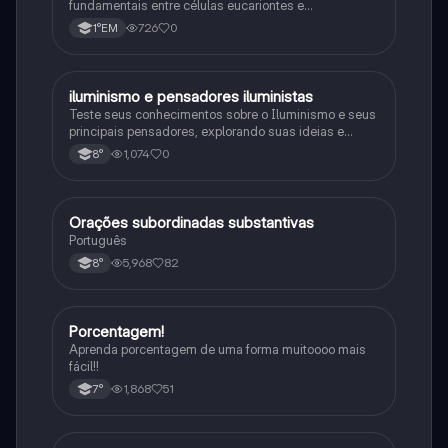
fundamentais entre células eucariontes e
procariontes.
726
0
1°EM
iluminismo e pensadores iluministas
História
Teste seus conhecimentos sobre o Iluminismo e seus
principais pensadores, explorando suas ideias e
impacto histórico.
1,074
0
8°
Orações subordinadas substantivas
Português
Português
5,968
82
8°
Porcentagem!
Matematica
Aprenda porcentagem de uma forma muitoooo mais
fácil!!
1,868
51
7°