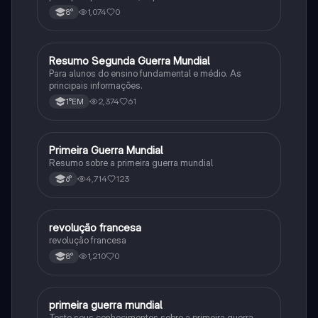
impacto histórico.
1,074
0
8°
Resumo Segunda Guerra Mundial
História
Para alunos do ensino fundamental e médio. As
principais informações.
2,374
61
1°EM
Primeira Guerra Mundial
História
Resumo sobre a primeira guerra mundial
4,714
123
6°
revolução francesa
História
revolução francesa
1,210
0
8°
primeira guerra mundial
História
Teste seus conhecimentos sobre a primeira guerra