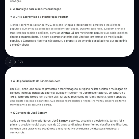
of
3
2