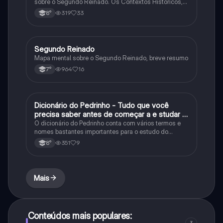
sobre o Segundo Reinado. Os Contextos Históricos,
Monarquia, Aspectos Políticos, Economia, Sociedade,
319
33
8°
Cultura, Conflitos e Crises e Proclamação da
República.
Segundo Reinado
História
Mapa mental sobre o Segundo Reinado, breve resumo
964
16
7°
Dicionário do Pedrinho - Tudo que você
História
precisa saber antes de começar a e studar o
segundo reinado!
O dicionário do Pedrinho conta com vários termos e
nomes bastantes importantes para o estudo do
segundo reinado e muito mais.
351
9
8°
Mais
Conteúdos mais populares:
3