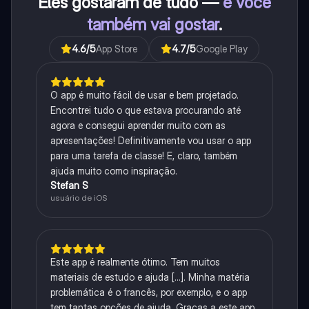
Eles gostaram de tudo —
e você
também vai gostar
.
4.6
/5
App Store
4.7
/5
Google Play
O app é muito fácil de usar e bem projetado.
Encontrei tudo o que estava procurando até
agora e consegui aprender muito com as
apresentações! Definitivamente vou usar o app
para uma tarefa de classe! E, claro, também
ajuda muito como inspiração.
Stefan S
usuário de iOS
Este app é realmente ótimo. Tem muitos
materiais de estudo e ajuda [...]. Minha matéria
problemática é o francês, por exemplo, e o app
tem tantas opções de ajuda. Graças a este app,