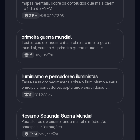
mapas mentais, sobre os conteúdos que mais caem
no 1 dia do ENEM
8,022
308
3°EM
primeira guerra mundial
História
Teste seus conhecimentos sobre a primeira guerra
mundial, causas da primeira guerra mundial e
consequências da Primeira Guerra Mundial, fases da
2,812
0
9°
primeira guerra mundial
iluminismo e pensadores iluministas
História
Teste seus conhecimentos sobre o Iluminismo e seus
principais pensadores, explorando suas ideias e
impacto histórico.
1,077
0
8°
Resumo Segunda Guerra Mundial
História
Para alunos do ensino fundamental e médio. As
principais informações.
2,377
61
1°EM