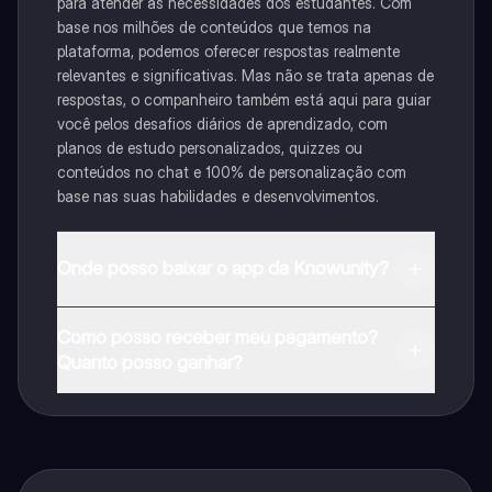
para atender às necessidades dos estudantes. Com
base nos milhões de conteúdos que temos na
plataforma, podemos oferecer respostas realmente
relevantes e significativas. Mas não se trata apenas de
respostas, o companheiro também está aqui para guiar
você pelos desafios diários de aprendizado, com
planos de estudo personalizados, quizzes ou
conteúdos no chat e 100% de personalização com
base nas suas habilidades e desenvolvimentos.
Onde posso baixar o app da Knowunity?
Pode descarregar a aplicação na Google Play Store e
Como posso receber meu pagamento?
na Apple App Store.
Quanto posso ganhar?
Sim, tem acesso gratuito ao conteúdo da aplicação e
ao nosso companheiro de IA. Para desbloquear
determinadas funcionalidades da aplicação, pode
adquirir o Knowunity Pro.