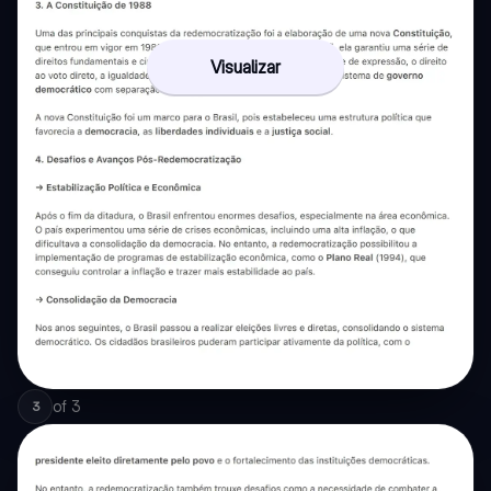
Visualizar
of
3
3