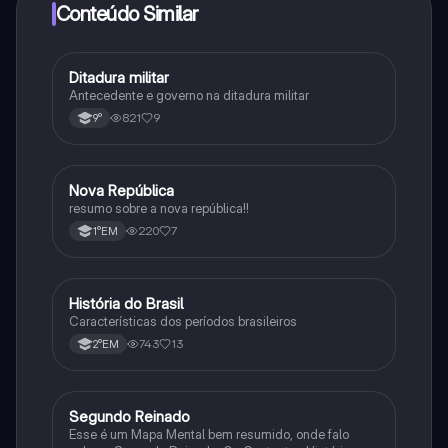
Conteúdo Similar
Ditadura militar
História
Antecedente e governo na ditadura militar
821
9
9°
Nova República
História
resumo sobre a nova república!!
220
7
1°EM
História do Brasil
História
Características dos períodos brasileiros
743
13
2°EM
Segundo Reinado
História
Esse é um Mapa Mental bem resumido, onde falo