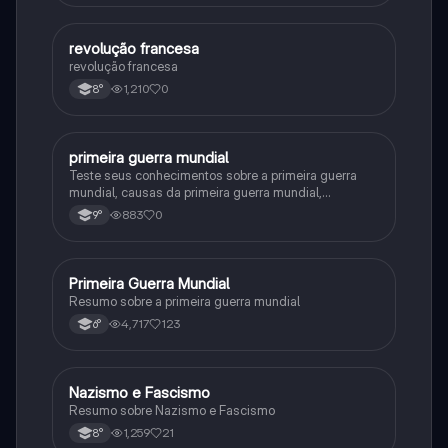
revolução francesa
História
revolução francesa
1,210
0
8°
primeira guerra mundial
História
Teste seus conhecimentos sobre a primeira guerra
mundial, causas da primeira guerra mundial,
consequências da Primeira Guerra Mundial,fases da
883
0
9°
primeira guerra mundial
Primeira Guerra Mundial
História
Resumo sobre a primeira guerra mundial
4,717
123
6°
Nazismo e Fascismo
História
Resumo sobre Nazismo e Fascismo
1,259
21
8°