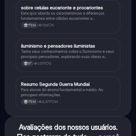
sobre celulas eucarionte e procariontes
Biologia
Este quiz aborda as características e diferenças
fundamentais entre células eucariontes e
procariontes.
726
0
1°EM
iluminismo e pensadores iluministas
História
Teste seus conhecimentos sobre o Iluminismo e seus
principais pensadores, explorando suas ideias e
impacto histórico.
1,077
0
8°
Resumo Segunda Guerra Mundial
História
Para alunos do ensino fundamental e médio. As
principais informações.
2,377
61
1°EM
Avaliações dos nossos usuários.