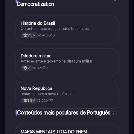
Democratization
História do Brasil
História
Características dos períodos brasileiros
743
13
2°EM
Ditadura militar
História
Antecedente e governo na ditadura militar
821
9
9°
Nova República
História
resumo sobre a nova república!!
220
7
1°EM
Conteúdos mais populares de Português
9
MAPAS MENTAIS 1 DIA DO ENEM
Português