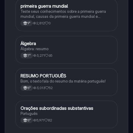
primeira guerra mundial
História
Teste seus conhecimentos sobre a primeira guerra
mundial, causas da primeira guerra mundial e
consequências da Primeira Guerra Mundial, fases da
2,812
0
9°
primeira guerra mundial
Álgebra
Matematica
Álgebra: resumo
3,271
65
7°
RESUMO PORTUGUÊS
Português
Bom, o texto fala do resumo da matéria português!
3,013
52
8°
Orações subordinadas substantivas
Português
Português
5,971
82
8°