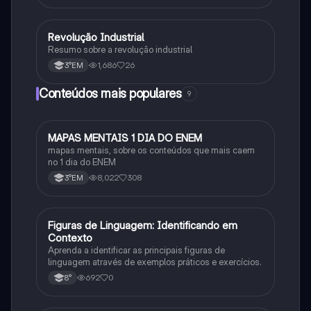
Revolução Industrial
História
Resumo sobre a revolução industrial
1,686
26
3°EM
Conteúdos mais populares
9
MAPAS MENTAIS 1 DIA DO ENEM
Português
mapas mentais, sobre os conteúdos que mais caem
no 1 dia do ENEM
8,022
308
3°EM
F
Figuras de Linguagem: Identificando em
Português
Contexto
Aprenda a identificar as principais figuras de
linguagem através de exemplos práticos e exercícios.
692
0
8°