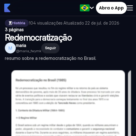
Abra o App
104
visualizações
·
Atualizado
22 de jul. de 2026
·
História
3 páginas
Redemocratização
maria
M
Seguir
@
maria_fwymk
resumo sobre a redemocratização no Brasil.