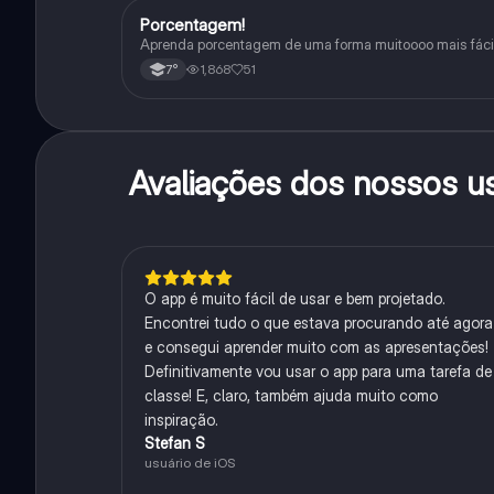
Porcentagem!
Matematica
Aprenda porcentagem de uma forma muitoooo mais fácil
1,868
51
7°
Avaliações dos nossos u
O app é muito fácil de usar e bem projetado.
Encontrei tudo o que estava procurando até agora
e consegui aprender muito com as apresentações!
Definitivamente vou usar o app para uma tarefa de
classe! E, claro, também ajuda muito como
inspiração.
Stefan S
usuário de iOS