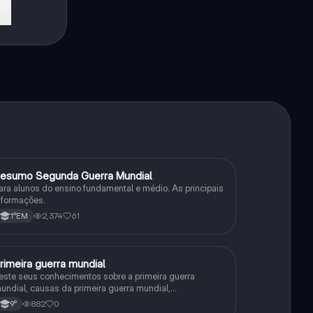
esumo Segunda Guerra Mundial
História
ara alunos do ensino fundamental e médio. As principais
nformações.
2,374
61
1°EM
rimeira guerra mundial
História
este seus conhecimentos sobre a primeira guerra
undial, causas da primeira guerra mundial,
onsequências da Primeira Guerra Mundial,fases da
882
0
9°
rimeira guerra mundial