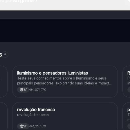
o posso ganhar?
e ao nosso companheiro de IA. Para desbloquear determinadas
ity Pro.
s
9
iluminismo e pensadores iluministas
R
História
1
Teste seus conhecimentos sobre o Iluminismo e seus
P
principais pensadores, explorando suas ideias e impacto
i
histórico.
1,074
0
8°
revolução francesa
p
História
revolução francesa
T
m
c
1,210
0
8°
p