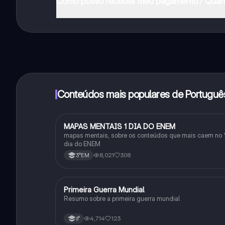
Como posso receber meu pagamento? Quant
Sim, tem acesso gratuito ao conteúdo da aplicação 
funcionalidades da aplicação, pode adquirir o Knowun
Conteúdos mais populares de Portuguê
MAPAS MENTAIS 1 DIA DO ENEM
Português
mapas mentais, sobre os conteúdos que mais caem no 
dia do ENEM
8,021
308
3°EM
Primeira Guerra Mundial
História
Resumo sobre a primeira guerra mundial
4,714
123
6°