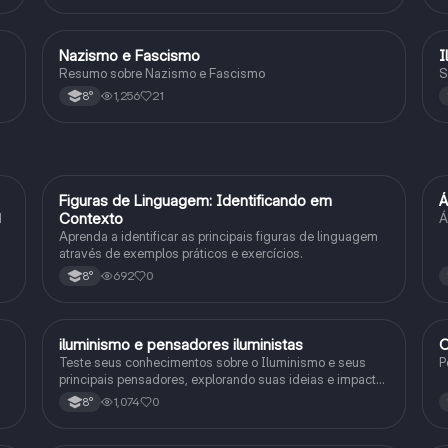
Nazismo e Fascismo
I
História
Resumo sobre Nazismo e Fascismo
S
1,256
21
8°
F
Figuras de Linguagem: Identificando em
Á
Português
Contexto
1
Á
Aprenda a identificar as principais figuras de linguagem
através de exemplos práticos e exercícios.
692
0
8°
iluminismo e pensadores iluministas
O
História
Teste seus conhecimentos sobre o Iluminismo e seus
P
principais pensadores, explorando suas ideias e impacto
histórico.
1,074
0
8°