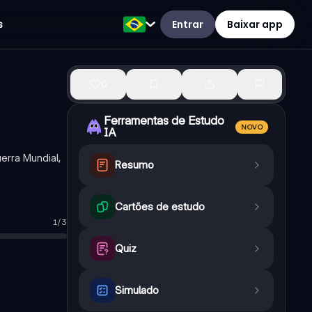
Entrar
Baixar app
s
0
Ferramentas de Estudo
NOVO
IA
erra Mundial,
Resumo
Cartões de estudo
1
/
3
o da Áustria-Hungria
Quiz
Simulado