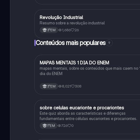
Revolução Industrial
História
Resumo sobre a revolução industrial
1,686
26
3°EM
Conteúdos mais populares
9
MAPAS MENTAIS 1 DIA DO ENEM
Português
mapas mentais, sobre os conteúdos que mais caem no 
dia do ENEM
8,021
308
3°EM
sobre celulas eucarionte e procariontes
Biologia
Este quiz aborda as características e diferenças
fundamentais entre células eucariontes e procariontes.
726
0
1°EM