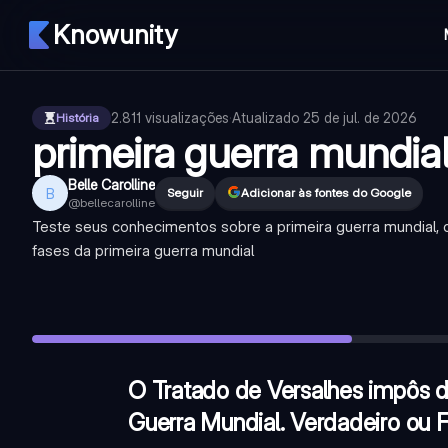
Knowunity
2.811
visualizações
·
Atualizado
25 de jul. de 2026
História
primeira guerra mundia
Belle Carolline
B
Seguir
Adicionar às fontes do Google
@
bellecarolline
Teste seus conhecimentos sobre a primeira guerra mundial, c
fases da primeira guerra mundial
O Tratado de Versalhes impôs duras sanções à Alemanha apó
Qual foi o evento que desencadeou o início da Primeira Gue
Os Estados Unidos entraram na Primeira Guerra Mundial desd
O Tratado de Versalhes impôs d
Guerra Mundial. Verdadeiro ou 