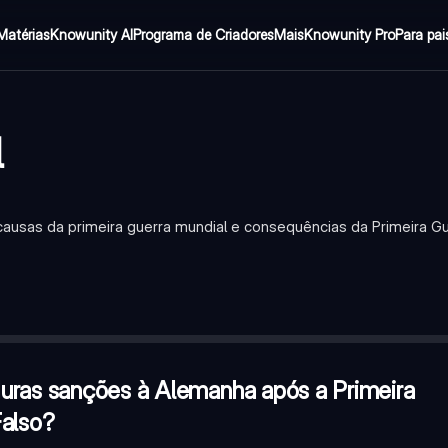
Matérias
Knowunity AI
Programa de Criadores
Mais
Knowunity Pro
Para pai
l
ausas da primeira guerra mundial e consequências da Primeira Gu
s a Primeira Guerra Mundial. Verdadeiro ou Falso?
—
Verdadeiro
rra Mundial?
—
O assassinato do Arquiduque Francisco Ferdinand
e o seu início em 1914. Verdadeiro ou Falso?
—
Falso
uras sanções à Alemanha após a Primeira
Falso?