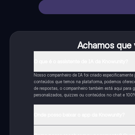
Achamos que v
O que é o assistente de IA da Knowunity?
Nosso companheiro de IA foi criado especificamente
conteúdos que temos na plataforma, podemos oferecer 
de respostas, o companheiro também está aqui para gu
personalizados, quizzes ou conteúdos no chat e 100
Onde posso baixar o app da Knowunity?
Pode descarregar a aplicação na Google Play Store e 