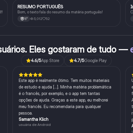
RESUMO PORTUGUÊS
I
Português
!!
Bom, o texto fala do resumo da matéria português!
C
3,012
52
8°
suários. Eles gostaram de tudo —
4.6
/5
App Store
4.7
/5
Google Play
Este app é realmente ótimo. Tem muitos materiais
de estudo e ajuda [...]. Minha matéria problemática
é o francês, por exemplo, e o app tem tantas
opções de ajuda. Graças a este app, eu melhorei
meu francês. Eu recomendaria para qualquer
pessoa.
Samantha Klich
usuária de Android