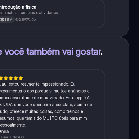
ntrodução a física
Física
inemática, fórmulas e atividades
2,897
56
1°EM
e você também vai gostar
.
Uau, estou realmente impressionado. Eu
experimentei o app porque vi muitos anúncios e
fiquei absolutamente maravilhado. Este app é A
AJUDA que você quer para a escola e, acima de
tudo, oferece muitas coisas, como treinos e
resumos, que têm sido MUITO úteis para mim
pessoalmente.
Anna
usuária de iOS