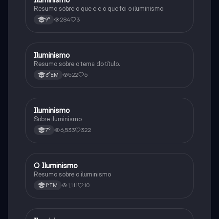
Resumo sobre o que e e o que foi o iluminismo.
284
3
9°
Iluminismo
História
Resumo sobre o tema do título.
522
6
3°EM
Iluminismo
História
Sobre iluminismo
6,533
322
7°
O Iluminismo
História
Resumo sobre o iluminismo
1,111
10
1°EM