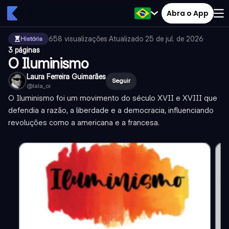
Abra o App
658
visualizações
·
Atualizado
25 de jul. de 2026
·
História
3 páginas
O Iluminismo
Laura Ferreira Guimarães
Seguir
@
lala_oi
O Iluminismo foi um movimento do século XVII e XVIII que
defendia a razão, a liberdade e a democracia, influenciando
revoluções como a americana e a francesa.