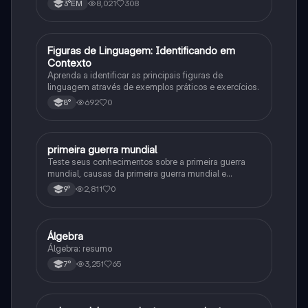
8,021
308
3°EM
F
Figuras de Linguagem: Identificando em
Português
Contexto
Aprenda a identificar as principais figuras de
linguagem através de exemplos práticos e exercícios.
692
0
8°
primeira guerra mundial
História
Teste seus conhecimentos sobre a primeira guerra
mundial, causas da primeira guerra mundial e
consequências da Primeira Guerra Mundial, fases da
2,811
0
9°
primeira guerra mundial
Álgebra
Matematica
Álgebra: resumo
3,251
65
7°