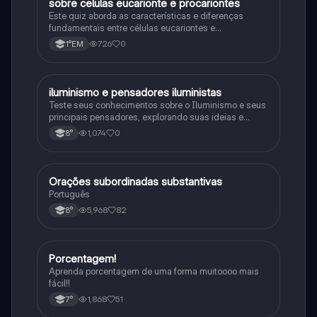
sobre celulas eucarionte e procariontes
Biologia
Este quiz aborda as características e diferenças
fundamentais entre células eucariontes e
procariontes.
726
0
1°EM
iluminismo e pensadores iluministas
História
Teste seus conhecimentos sobre o Iluminismo e seus
principais pensadores, explorando suas ideias e
impacto histórico.
1,074
0
8°
Orações subordinadas substantivas
Português
Português
5,968
82
8°
Porcentagem!
Matematica
Aprenda porcentagem de uma forma muitoooo mais
fácil!!
1,868
51
7°