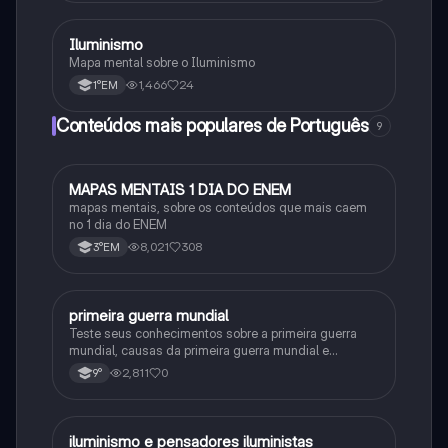
Iluminismo
História
Mapa mental sobre o Iluminismo
1,466
24
1°EM
Conteúdos mais populares de Português
9
MAPAS MENTAIS 1 DIA DO ENEM
Português
mapas mentais, sobre os conteúdos que mais caem
no 1 dia do ENEM
8,021
308
3°EM
primeira guerra mundial
História
Teste seus conhecimentos sobre a primeira guerra
mundial, causas da primeira guerra mundial e
consequências da Primeira Guerra Mundial, fases da
2,811
0
9°
primeira guerra mundial
iluminismo e pensadores iluministas
História