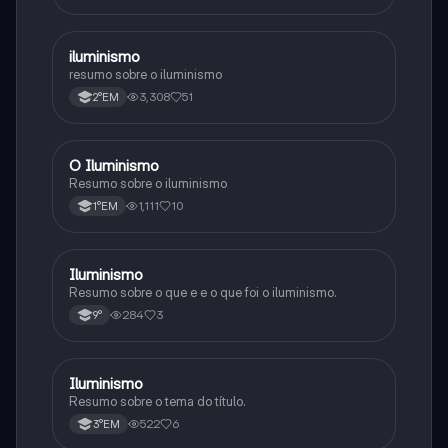
iluminismo
História
resumo sobre o iluminismo
3,308
51
2°EM
O Iluminismo
História
Resumo sobre o iluminismo
1,111
10
1°EM
Iluminismo
História
Resumo sobre o que e e o que foi o iluminismo.
284
3
9°
Iluminismo
História
Resumo sobre o tema do título.
522
6
3°EM