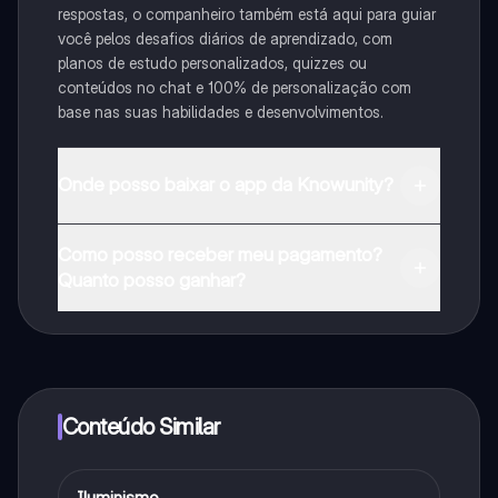
respostas, o companheiro também está aqui para guiar
você pelos desafios diários de aprendizado, com
planos de estudo personalizados, quizzes ou
conteúdos no chat e 100% de personalização com
base nas suas habilidades e desenvolvimentos.
Onde posso baixar o app da Knowunity?
Pode descarregar a aplicação na Google Play Store e
Como posso receber meu pagamento?
na Apple App Store.
Quanto posso ganhar?
Sim, tem acesso gratuito ao conteúdo da aplicação e
ao nosso companheiro de IA. Para desbloquear
determinadas funcionalidades da aplicação, pode
adquirir o Knowunity Pro.
Conteúdo Similar
Iluminismo
História