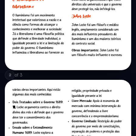
of
3
2