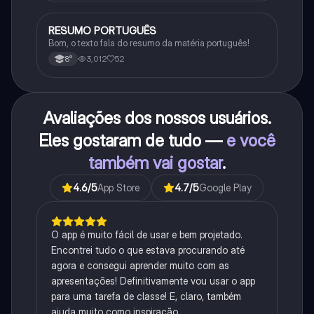
RESUMO PORTUGUÊS
Português
Bom, o texto fala do resumo da matéria português!
3,012
52
8°
Avaliações dos nossos usuários.
Eles gostaram de tudo —
e você
também vai gostar
.
4.6
/5
App Store
4.7
/5
Google Play
O app é muito fácil de usar e bem projetado.
Encontrei tudo o que estava procurando até
agora e consegui aprender muito com as
apresentações! Definitivamente vou usar o app
para uma tarefa de classe! E, claro, também
ajuda muito como inspiração.