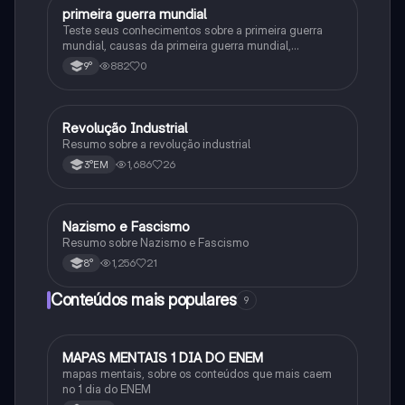
primeira guerra mundial
História
Teste seus conhecimentos sobre a primeira guerra
mundial, causas da primeira guerra mundial,
consequências da Primeira Guerra Mundial,fases da
882
0
9°
primeira guerra mundial
Revolução Industrial
História
Resumo sobre a revolução industrial
1,686
26
3°EM
Nazismo e Fascismo
História
Resumo sobre Nazismo e Fascismo
1,256
21
8°
Conteúdos mais populares
9
MAPAS MENTAIS 1 DIA DO ENEM
Português
mapas mentais, sobre os conteúdos que mais caem
no 1 dia do ENEM