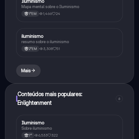
Iluminismo
História
Mapa mental sobre o Iluminismo
1,466
24
1°EM
iluminismo
História
resumo sobre o iluminismo
3,308
51
2°EM
Mais
Conteúdos mais populares:
6
Enlightenment
Iluminismo
História
Sobre iluminismo
6,533
322
7°