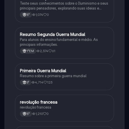
Teste seus conhecimentos sobre o Iluminismo e seus
principais pensadores, explorando suas ideias e
impacto histórico.
1,074
0
8°
Resumo Segunda Guerra Mundial
História
Para alunos do ensino fundamental e médio. As
principais informações.
2,374
61
1°EM
Primeira Guerra Mundial
História
Resumo sobre a primeira guerra mundial
4,714
123
6°
revolução francesa
História
revolução francesa
1,210
0
8°