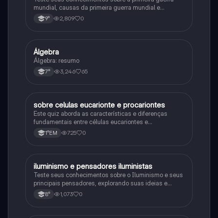
mundial, causas da primeira guerra mundial e
consequências da Primeira Guerra Mundial, fases da
2,809
0
9°
primeira guerra mundial
Álgebra
Matematica
Álgebra: resumo
3,246
65
7°
sobre celulas eucarionte e procariontes
Biologia
Este quiz aborda as características e diferenças
fundamentais entre células eucariontes e
procariontes.
725
0
1°EM
iluminismo e pensadores iluministas
História
Teste seus conhecimentos sobre o Iluminismo e seus
principais pensadores, explorando suas ideias e
impacto histórico.
1,073
0
8°