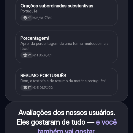
Orações subordinadas substantivas
Português
Português
5,961
82
8°
Porcentagem!
Matematica
Aprenda porcentagem de uma forma muitoooo mais
fácil!!
1,863
51
7°
RESUMO PORTUGUÊS
Português
Bom, o texto fala do resumo da matéria português!
3,012
52
8°
Avaliações dos nossos usuários.
Eles gostaram de tudo —
e você
também vai gostar
.