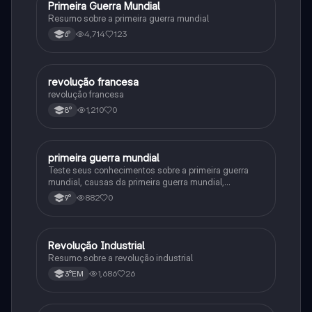
Primeira Guerra Mundial
História
Resumo sobre a primeira guerra mundial
4,714
123
6°
revolução francesa
História
revolução francesa
1,210
0
8°
primeira guerra mundial
História
Teste seus conhecimentos sobre a primeira guerra
mundial, causas da primeira guerra mundial,
consequências da Primeira Guerra Mundial,fases da
882
0
9°
primeira guerra mundial
Revolução Industrial
História
Resumo sobre a revolução industrial
1,686
26
3°EM