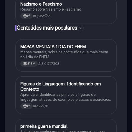
Nazismo e Fascismo
História
Resumo sobre Nazismo e Fascismo
1,256
21
8°
Conteúdos mais populares
9
MAPAS MENTAIS 1 DIA DO ENEM
Português
mapas mentais, sobre os conteúdos que mais caem
no 1 dia do ENEM
8,017
308
3°EM
F
Figuras de Linguagem: Identificando em
Português
Contexto
Aprenda a identificar as principais figuras de
linguagem através de exemplos práticos e exercícios.
692
0
8°
primeira guerra mundial
História
Teste seus conhecimentos sobre a primeira guerra