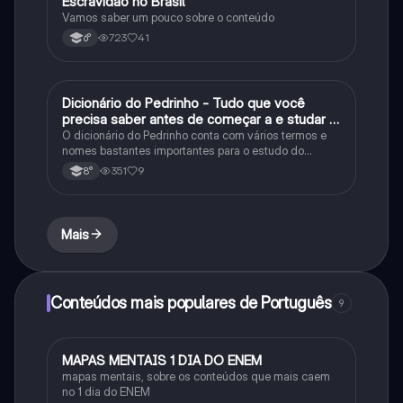
Escravidão no Brasil
História
Vamos saber um pouco sobre o conteúdo
723
41
6°
Dicionário do Pedrinho - Tudo que você
História
precisa saber antes de começar a e studar o
segundo reinado!
O dicionário do Pedrinho conta com vários termos e
nomes bastantes importantes para o estudo do
segundo reinado e muito mais.
351
9
8°
Mais
Conteúdos mais populares de Português
9
MAPAS MENTAIS 1 DIA DO ENEM
Português
mapas mentais, sobre os conteúdos que mais caem
no 1 dia do ENEM