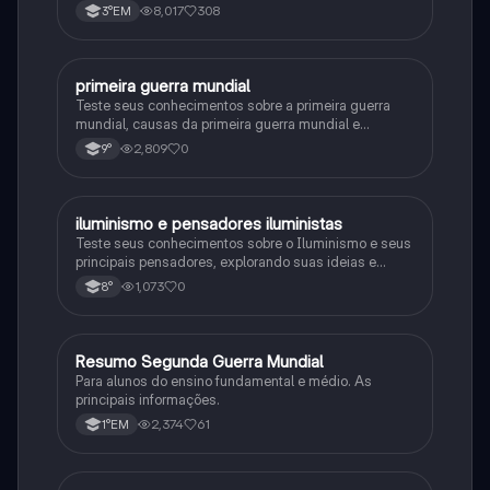
8,017
308
3°EM
primeira guerra mundial
História
Teste seus conhecimentos sobre a primeira guerra
mundial, causas da primeira guerra mundial e
consequências da Primeira Guerra Mundial, fases da
2,809
0
9°
primeira guerra mundial
iluminismo e pensadores iluministas
História
Teste seus conhecimentos sobre o Iluminismo e seus
principais pensadores, explorando suas ideias e
impacto histórico.
1,073
0
8°
Resumo Segunda Guerra Mundial
História
Para alunos do ensino fundamental e médio. As
principais informações.
2,374
61
1°EM