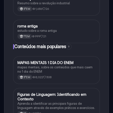
Resumo sobre a revolução industrial
1,686
26
3°EM
roma antiga
História
estudo sobre a roma antiga
999
21
1°EM
Conteúdos mais populares
9
MAPAS MENTAIS 1 DIA DO ENEM
Português
mapas mentais, sobre os conteúdos que mais caem
no 1 dia do ENEM
8,022
308
3°EM
F
Figuras de Linguagem: Identificando em
Português
Contexto
Aprenda a identificar as principais figuras de
linguagem através de exemplos práticos e exercícios.