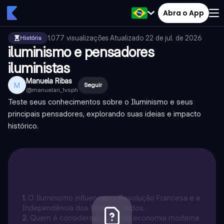
Abra o App
1.077
visualizações
·
Atualizado
22 de jul. de 2026
História
iluminismo e pensadores
iluministas
Manuela Ribas
M
Seguir
@
manuelari_1vsph
Teste seus conhecimentos sobre o Iluminismo e seus
principais pensadores, explorando suas ideias e impacto
histórico.
1
.
O Iluminismo influenciou a Revolução Francesa e a
Independência dos Estados Unidos.
2
.
Quem é considerado o pai da economia moderna