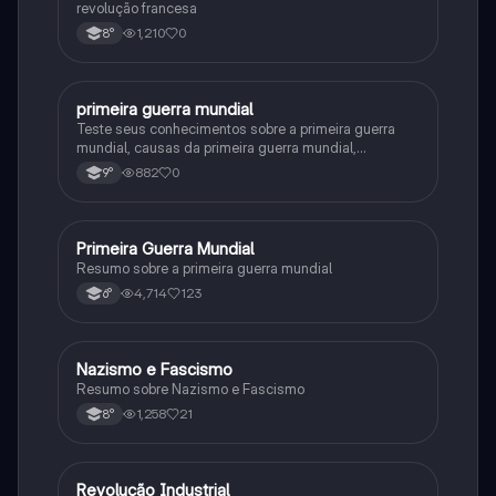
revolução francesa
1,210
0
8°
primeira guerra mundial
História
Teste seus conhecimentos sobre a primeira guerra
mundial, causas da primeira guerra mundial,
consequências da Primeira Guerra Mundial,fases da
882
0
9°
primeira guerra mundial
Primeira Guerra Mundial
História
Resumo sobre a primeira guerra mundial
4,714
123
6°
Nazismo e Fascismo
História
Resumo sobre Nazismo e Fascismo
1,258
21
8°
Revolução Industrial
História