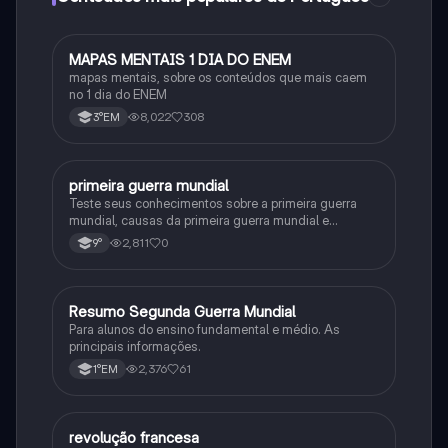
MAPAS MENTAIS 1 DIA DO ENEM
Português
mapas mentais, sobre os conteúdos que mais caem
no 1 dia do ENEM
8,022
308
3°EM
primeira guerra mundial
História
Teste seus conhecimentos sobre a primeira guerra
mundial, causas da primeira guerra mundial e
consequências da Primeira Guerra Mundial, fases da
2,811
0
9°
primeira guerra mundial
Resumo Segunda Guerra Mundial
História
Para alunos do ensino fundamental e médio. As
principais informações.
2,376
61
1°EM
revolução francesa
História