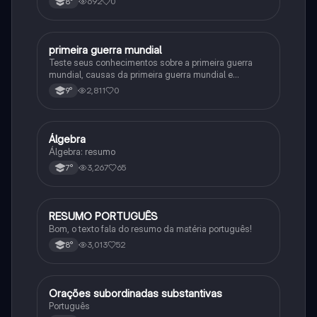
692
0
8°
primeira guerra mundial
História
Teste seus conhecimentos sobre a primeira guerra
mundial, causas da primeira guerra mundial e
consequências da Primeira Guerra Mundial, fases da
2,811
0
9°
primeira guerra mundial
Álgebra
Matematica
Álgebra: resumo
3,267
65
7°
RESUMO PORTUGUÊS
Português
Bom, o texto fala do resumo da matéria português!
3,013
52
8°
Orações subordinadas substantivas
Português
Português