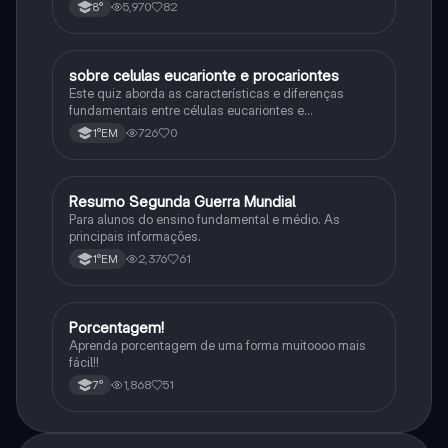
5,970
82
8°
sobre celulas eucarionte e procariontes
Biologia
Este quiz aborda as características e diferenças
fundamentais entre células eucariontes e
procariontes.
726
0
1°EM
Resumo Segunda Guerra Mundial
História
Para alunos do ensino fundamental e médio. As
principais informações.
2,376
61
1°EM
Porcentagem!
Matematica
Aprenda porcentagem de uma forma muitoooo mais
fácil!!
1,868
51
7°