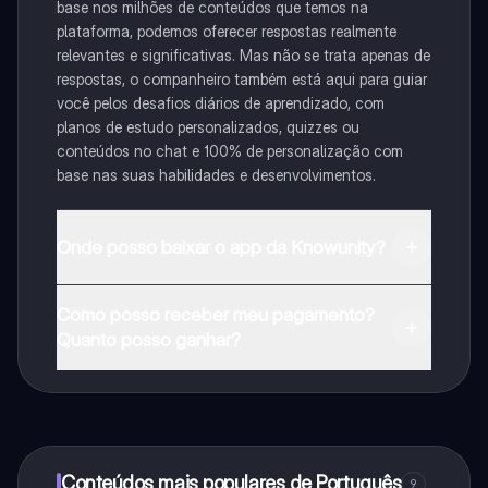
base nos milhões de conteúdos que temos na
plataforma, podemos oferecer respostas realmente
relevantes e significativas. Mas não se trata apenas de
respostas, o companheiro também está aqui para guiar
você pelos desafios diários de aprendizado, com
planos de estudo personalizados, quizzes ou
conteúdos no chat e 100% de personalização com
base nas suas habilidades e desenvolvimentos.
Onde posso baixar o app da Knowunity?
Pode descarregar a aplicação na Google Play Store e
Como posso receber meu pagamento?
na Apple App Store.
Quanto posso ganhar?
Sim, tem acesso gratuito ao conteúdo da aplicação e
ao nosso companheiro de IA. Para desbloquear
determinadas funcionalidades da aplicação, pode
adquirir o Knowunity Pro.
Conteúdos mais populares de Português
9