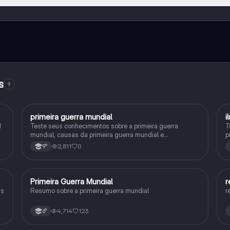
e ao nosso companheiro de IA. Para desbloquear determinadas
ity Pro.
s
9
primeira guerra mundial
i
História
1
Teste seus conhecimentos sobre a primeira guerra
T
mundial, causas da primeira guerra mundial e
p
consequências da Primeira Guerra Mundial, fases da
h
2,811
0
9°
primeira guerra mundial
Primeira Guerra Mundial
r
História
is
Resumo sobre a primeira guerra mundial
r
4,714
123
6°