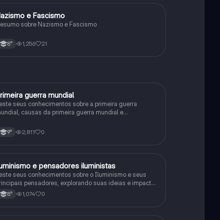
azismo e Fascismo
História
esumo sobre Nazismo e Fascismo
1,256
21
8°
rimeira guerra mundial
História
este seus conhecimentos sobre a primeira guerra
undial, causas da primeira guerra mundial e
onsequências da Primeira Guerra Mundial, fases da
rimeira guerra mundial
2,811
0
9°
luminismo e pensadores iluministas
História
este seus conhecimentos sobre o Iluminismo e seus
rincipais pensadores, explorando suas ideias e impacto
istórico.
1,074
0
8°