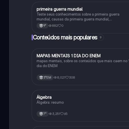
primeira guerra mundial
História
Teste seus conhecimentos sobre a primeira guerra
mundial, causas da primeira guerra mundial,
consequências da Primeira Guerra Mundial,fases da
882
0
9°
primeira guerra mundial
Conteúdos mais populares
9
MAPAS MENTAIS 1 DIA DO ENEM
Português
mapas mentais, sobre os conteúdos que mais caem no 
dia do ENEM
8,021
308
3°EM
Álgebra
Matematica
Álgebra: resumo
3,251
65
7°