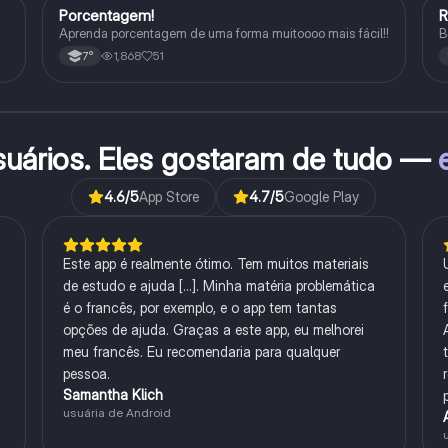
Porcentagem!
Matematica
Aprenda porcentagem de uma forma muitoooo mais fácil!!
B
1,868
51
7°
suários. Eles gostaram de tudo —
4.6
/5
App Store
4.7
/5
Google Play
Este app é realmente ótimo. Tem muitos materiais
de estudo e ajuda [...]. Minha matéria problemática
é o francês, por exemplo, e o app tem tantas
opções de ajuda. Graças a este app, eu melhorei
meu francês. Eu recomendaria para qualquer
pessoa.
Samantha Klich
usuária de Android