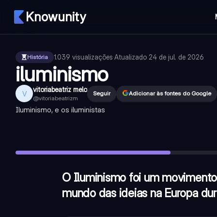
Knowunity
1.039
visualizações
·
Atualizado
24 de jul. de 2026
História
iluminismo
vitoriabeatriz melo
V
Seguir
Adicionar às fontes do Google
@
vitoriabeatrizm
Iluminismo, e os iluministas
O Iluminismo foi um movimento intelectual e filosófico que 
Como Kant definiu o movimento do Iluminismo em seus escri
Qual filósofo é frequentemente considerado o pai do liberal
O Iluminismo foi um movimento i
mundo das ideias na Europa dur