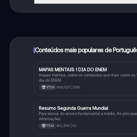
Sim, tem acesso gratuito ao conteúdo da aplicação 
funcionalidades da aplicação, pode adquirir o Knowun
Conteúdos mais populares de Portuguê
MAPAS MENTAIS 1 DIA DO ENEM
Português
mapas mentais, sobre os conteúdos que mais caem no 
dia do ENEM
8,021
308
3°EM
Resumo Segunda Guerra Mundial
História
Para alunos do ensino fundamental e médio. As principa
informações.
2,374
61
1°EM