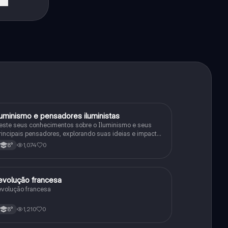
luminismo e pensadores iluministas
História
este seus conhecimentos sobre o Iluminismo e seus
rincipais pensadores, explorando suas ideias e impacto
istórico.
1,074
0
8°
evolução francesa
História
evolução francesa
1,210
0
8°