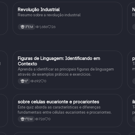
Revolução Industrial
N
História
Resumo sobre a revolução industrial
R
1,686
26
3°EM
F
Figuras de Linguagem: Identificando em
p
Português
Contexto
1
T
m
Aprenda a identificar as principais figuras de linguagem
c
através de exemplos práticos e exercícios.
p
692
0
8°
sobre celulas eucarionte e procariontes
i
Biologia
Este quiz aborda as características e diferenças
T
fundamentais entre células eucariontes e procariontes.
p
h
726
0
1°EM