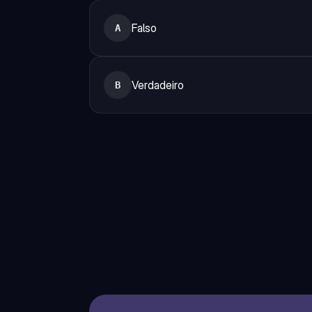
Falso
A
Verdadeiro
B