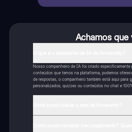
Achamos que v
O que é o assistente de IA da Knowunity?
Nosso companheiro de IA foi criado especificamente
conteúdos que temos na plataforma, podemos oferecer 
de respostas, o companheiro também está aqui para gu
personalizados, quizzes ou conteúdos no chat e 100
Onde posso baixar o app da Knowunity?
Pode descarregar a aplicação na Google Play Store e 
Como posso receber meu pagamento? Quant