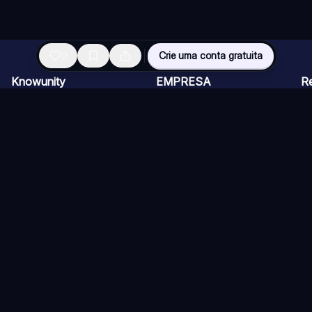
0
Crie uma conta gratuita
Knowunity
EMPRESA
R
Página inicial
CARREIRAS
Vi
Suporte
Programa de Criadores
Ch
Segurança
Kit de imprensa
Ca
Entrar
Qu
Áreas de conhecimento
Re
Si
ios)
Diretrizes
Termos de Uso (Knower)
Política de Cancelamento
Co