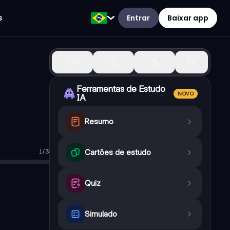
Entrar
Baixar app
s
0
Ferramentas de Estudo
NOVO
IA
Resumo
1
/
3
Cartões de estudo
Verdadeiro
Quiz
Simulado