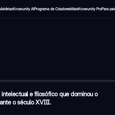
Matérias
Knowunity AI
Programa de Criadores
Mais
Knowunity Pro
Para pai
dominou o mundo das ideias na Europa durante o século XVIII.
—
tos filosóficos?
—
A saída do homem de sua menoridade
ismo clássico?
—
John Locke
ntelectual e filosófico que dominou o
ante o século XVIII.