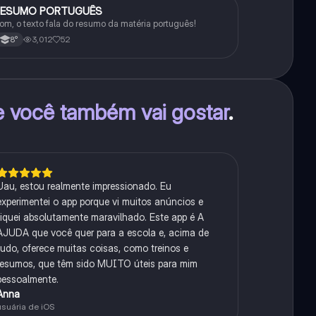
RESUMO PORTUGUÊS
Português
om, o texto fala do resumo da matéria português!
3,012
52
8°
e você também vai gostar
.
Uau, estou realmente impressionado. Eu
experimentei o app porque vi muitos anúncios e
fiquei absolutamente maravilhado. Este app é A
AJUDA que você quer para a escola e, acima de
tudo, oferece muitas coisas, como treinos e
resumos, que têm sido MUITO úteis para mim
pessoalmente.
Anna
usuária de iOS