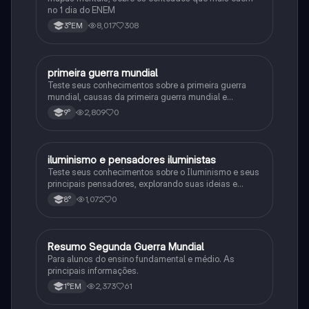
no 1 dia do ENEM
8,017
308
3°EM
primeira guerra mundial
História
Teste seus conhecimentos sobre a primeira guerra
mundial, causas da primeira guerra mundial e
consequências da Primeira Guerra Mundial, fases da
2,809
0
9°
primeira guerra mundial
iluminismo e pensadores iluministas
História
Teste seus conhecimentos sobre o Iluminismo e seus
principais pensadores, explorando suas ideias e
impacto histórico.
1,072
0
8°
Resumo Segunda Guerra Mundial
História
Para alunos do ensino fundamental e médio. As
principais informações.
2,373
61
1°EM