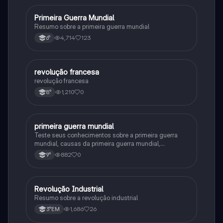
Primeira Guerra Mundial
História
Resumo sobre a primeira guerra mundial
4,714
123
6°
revolução francesa
História
revolução francesa
1,210
0
8°
primeira guerra mundial
História
Teste seus conhecimentos sobre a primeira guerra
mundial, causas da primeira guerra mundial,
consequências da Primeira Guerra Mundial,fases da
882
0
9°
primeira guerra mundial
Revolução Industrial
História
Resumo sobre a revolução industrial
1,686
26
3°EM