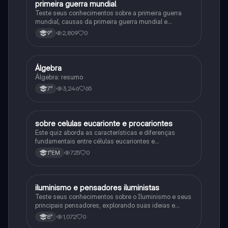
primeira guerra mundial
História
Teste seus conhecimentos sobre a primeira guerra
mundial, causas da primeira guerra mundial e
consequências da Primeira Guerra Mundial, fases da
2,809
0
9°
primeira guerra mundial
Álgebra
Matematica
Álgebra: resumo
3,246
65
7°
sobre celulas eucarionte e procariontes
Biologia
Este quiz aborda as características e diferenças
fundamentais entre células eucariontes e
procariontes.
725
0
1°EM
iluminismo e pensadores iluministas
História
Teste seus conhecimentos sobre o Iluminismo e seus
principais pensadores, explorando suas ideias e
impacto histórico.
1,072
0
8°