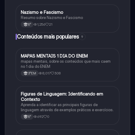
Nazismo e Fascismo
História
Resumo sobre Nazismo e Fascismo
1,256
21
8°
Conteúdos mais populares
9
MAPAS MENTAIS 1 DIA DO ENEM
Português
mapas mentais, sobre os conteúdos que mais caem
no 1 dia do ENEM
8,017
308
3°EM
F
Figuras de Linguagem: Identificando em
Português
Contexto
Aprenda a identificar as principais figuras de
linguagem através de exemplos práticos e exercícios.
692
0
8°