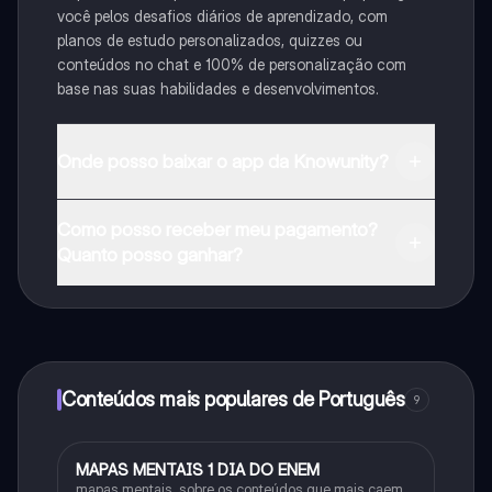
você pelos desafios diários de aprendizado, com
planos de estudo personalizados, quizzes ou
conteúdos no chat e 100% de personalização com
base nas suas habilidades e desenvolvimentos.
Onde posso baixar o app da Knowunity?
Pode descarregar a aplicação na Google Play Store e
Como posso receber meu pagamento?
na Apple App Store.
Quanto posso ganhar?
Sim, tem acesso gratuito ao conteúdo da aplicação e
ao nosso companheiro de IA. Para desbloquear
determinadas funcionalidades da aplicação, pode
adquirir o Knowunity Pro.
Conteúdos mais populares de Português
9
MAPAS MENTAIS 1 DIA DO ENEM
Português
mapas mentais, sobre os conteúdos que mais caem