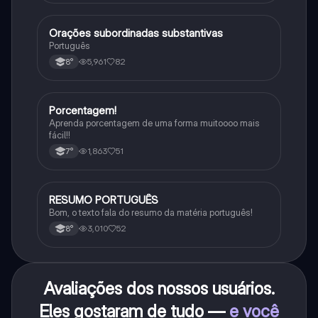
Orações subordinadas substantivas
Português
Português
5,961
82
8°
Porcentagem!
Matematica
Aprenda porcentagem de uma forma muitoooo mais
fácil!!
1,863
51
7°
RESUMO PORTUGUÊS
Português
Bom, o texto fala do resumo da matéria português!
3,010
52
8°
Avaliações dos nossos usuários.
Eles gostaram de tudo —
e você