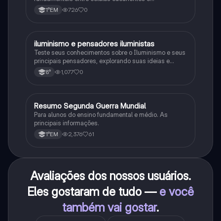
procariontes.
726
0
1°EM
iluminismo e pensadores iluministas
História
Teste seus conhecimentos sobre o Iluminismo e seus
principais pensadores, explorando suas ideias e
impacto histórico.
1,077
0
8°
Resumo Segunda Guerra Mundial
História
Para alunos do ensino fundamental e médio. As
principais informações.
2,376
61
1°EM
Avaliações dos nossos usuários.
Eles gostaram de tudo —
e você
também vai gostar
.