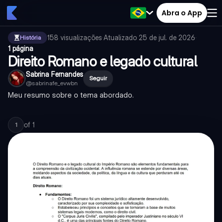
Abra o App
158
visualizações
·
Atualizado
25 de jul. de 2026
·
História
1 página
Direito Romano e legado cultural
Sabrina Fernandes
Seguir
@
sabrinafe_evwbn
Meu resumo sobre o tema abordado.
of
1
1