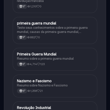
revolução francesa
1,210
0
8°
primeira guerra mundial
História
Teste seus conhecimentos sobre a primeira guerra
mundial, causas da primeira guerra mundial,
consequências da Primeira Guerra Mundial,fases da
882
0
9°
primeira guerra mundial
Primeira Guerra Mundial
História
Resumo sobre a primeira guerra mundial
4,714
123
6°
Nazismo e Fascismo
História
Resumo sobre Nazismo e Fascismo
1,258
21
8°
Revolução Industrial
História