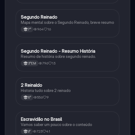
República.
Segundo Reinado
História
Mapa mental sobre o Segundo Reinado, breve resumo
964
16
7°
Segundo Reinado - Resumo História
História
Resumo de história sobre segundo reinado.
796
13
3°EM
2 Reinaldo
História
Historia tudo sobre 2 reinado
556
9
8°
Escravidão no Brasil
História
Vamos saber um pouco sobre o conteúdo
723
41
6°