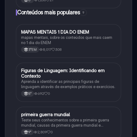
8°
Conteúdos mais populares
9
MAPAS MENTAIS 1 DIA DO ENEM
Português
mapas mentais, sobre os conteúdos que mais caem
no 1 dia do ENEM
8,017
308
3°EM
F
Figuras de Linguagem: Identificando em
Português
Contexto
Aprenda a identificar as principais figuras de
linguagem através de exemplos práticos e exercícios.
692
0
8°
primeira guerra mundial
História
Teste seus conhecimentos sobre a primeira guerra
mundial, causas da primeira guerra mundial e
consequências da Primeira Guerra Mundial, fases da
2,809
0
9°
primeira guerra mundial