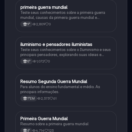
primeira guerra mundial
História
Teste seus conhecimentos sobre a primeira guerra
mundial, causas da primeira guerra mundial e
consequências da Primeira Guerra Mundial, fases da
2,809
0
9°
primeira guerra mundial
iluminismo e pensadores iluministas
História
Teste seus conhecimentos sobre o Iluminismo e seus
principais pensadores, explorando suas ideias e
impacto histórico.
1,072
0
8°
Resumo Segunda Guerra Mundial
História
Para alunos do ensino fundamental e médio. As
principais informações.
2,373
61
1°EM
Primeira Guerra Mundial
História
Resumo sobre a primeira guerra mundial
4,714
123
6°