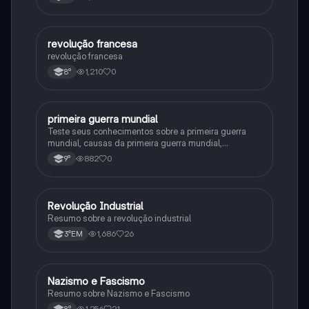
revolução francesa
História
revolução francesa
1,210
0
8°
primeira guerra mundial
História
Teste seus conhecimentos sobre a primeira guerra
mundial, causas da primeira guerra mundial,
consequências da Primeira Guerra Mundial,fases da
882
0
9°
primeira guerra mundial
Revolução Industrial
História
Resumo sobre a revolução industrial
1,686
26
3°EM
Nazismo e Fascismo
História
Resumo sobre Nazismo e Fascismo
1,256
21