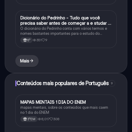
Dicionário do Pedrinho - Tudo que você
História
precisa saber antes de começar a e studar o
segundo reinado!
O dicionário do Pedrinho conta com vários termos e
nomes bastantes importantes para o estudo do
segundo reinado e muito mais.
351
9
8°
Mais
Conteúdos mais populares de Português
9
MAPAS MENTAIS 1 DIA DO ENEM
Português
mapas mentais, sobre os conteúdos que mais caem
no 1 dia do ENEM
8,017
308
3°EM