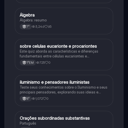
Álgebra
Matematica
Álgebra: resumo
3,246
65
7°
sobre celulas eucarionte e procariontes
Biologia
Este quiz aborda as características e diferenças
fundamentais entre células eucariontes e
procariontes.
725
0
1°EM
iluminismo e pensadores iluministas
História
Teste seus conhecimentos sobre o Iluminismo e seus
principais pensadores, explorando suas ideias e
impacto histórico.
1,072
0
8°
Orações subordinadas substantivas
Português
Português