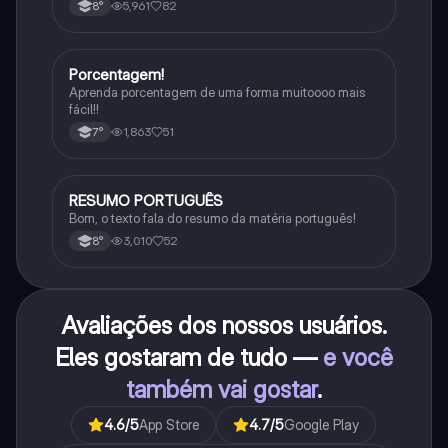
5,961
82
8°
Porcentagem!
Matematica
Aprenda porcentagem de uma forma muitoooo mais
fácil!!
1,863
51
7°
RESUMO PORTUGUÊS
Português
Bom, o texto fala do resumo da matéria português!
3,010
52
8°
Avaliações dos nossos usuários.
Eles gostaram de tudo —
e você
também vai gostar
.
4.6
/5
App Store
4.7
/5
Google Play