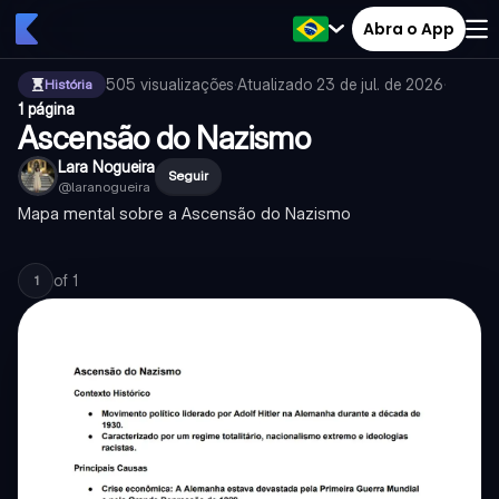
Abra o App
505
visualizações
·
Atualizado
23 de jul. de 2026
·
História
1 página
Ascensão do Nazismo
Lara Nogueira
Seguir
@
laranogueira
Mapa mental sobre a Ascensão do Nazismo
of
1
1