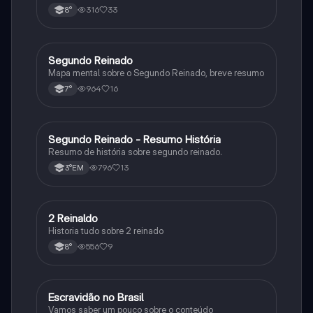
Monarquia, Aspectos Políticos, Economia, Sociedade,
316
33
8°
Cultura, Conflitos e Crises e Proclamação da
República.
Segundo Reinado
História
Mapa mental sobre o Segundo Reinado, breve resumo
964
16
7°
Segundo Reinado - Resumo História
História
Resumo de história sobre segundo reinado.
796
13
3°EM
2 Reinaldo
História
Historia tudo sobre 2 reinado
556
9
8°
Escravidão no Brasil
História
Vamos saber um pouco sobre o conteúdo