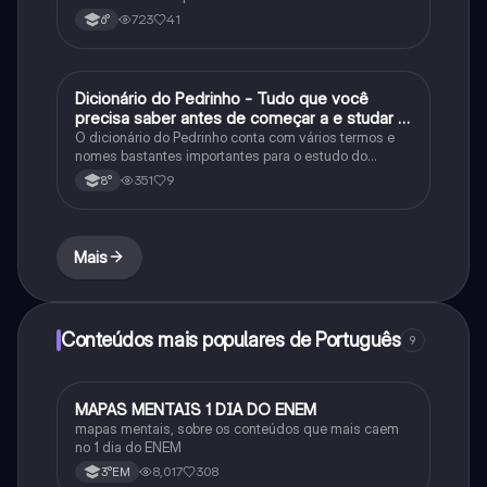
723
41
6°
Dicionário do Pedrinho - Tudo que você
História
precisa saber antes de começar a e studar o
segundo reinado!
O dicionário do Pedrinho conta com vários termos e
nomes bastantes importantes para o estudo do
segundo reinado e muito mais.
351
9
8°
Mais
Conteúdos mais populares de Português
9
MAPAS MENTAIS 1 DIA DO ENEM
Português
mapas mentais, sobre os conteúdos que mais caem
no 1 dia do ENEM
8,017
308
3°EM