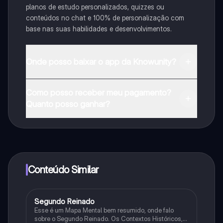
planos de estudo personalizados, quizzes ou
conteúdos no chat e 100% de personalização com
base nas suas habilidades e desenvolvimentos.
Onde posso baixar o app da Knowunity?
Pode descarregar a aplicação na Google Play Store e
Como posso receber meu pagamento?
na Apple App Store.
Quanto posso ganhar?
Sim, tem acesso gratuito ao conteúdo da aplicação e
ao nosso companheiro de IA. Para desbloquear
determinadas funcionalidades da aplicação, pode
adquirir o Knowunity Pro.
Conteúdo Similar
Segundo Reinado
História
Esse é um Mapa Mental bem resumido, onde falo
sobre o Segundo Reinado. Os Contextos Históricos,