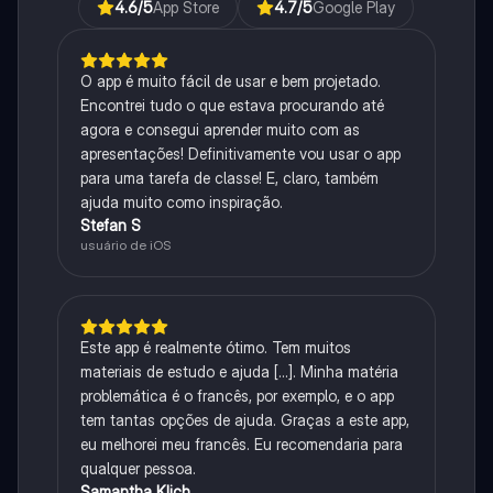
4.6
/5
App Store
4.7
/5
Google Play
O app é muito fácil de usar e bem projetado.
Encontrei tudo o que estava procurando até
agora e consegui aprender muito com as
apresentações! Definitivamente vou usar o app
para uma tarefa de classe! E, claro, também
ajuda muito como inspiração.
Stefan S
usuário de iOS
Este app é realmente ótimo. Tem muitos
materiais de estudo e ajuda [...]. Minha matéria
problemática é o francês, por exemplo, e o app
tem tantas opções de ajuda. Graças a este app,
eu melhorei meu francês. Eu recomendaria para
qualquer pessoa.
Samantha Klich