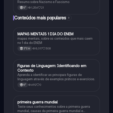
Resumo sobre Nazismo e Fascismo
1,256
21
8°
Conteúdos mais populares
9
MAPAS MENTAIS 1 DIA DO ENEM
Português
mapas mentais, sobre os conteúdos que mais caem
no 1 dia do ENEM
8,017
308
3°EM
F
Figuras de Linguagem: Identificando em
Português
Contexto
Aprenda a identificar as principais figuras de
linguagem através de exemplos práticos e exercícios.
692
0
8°
primeira guerra mundial
História
Teste seus conhecimentos sobre a primeira guerra
mundial, causas da primeira guerra mundial e