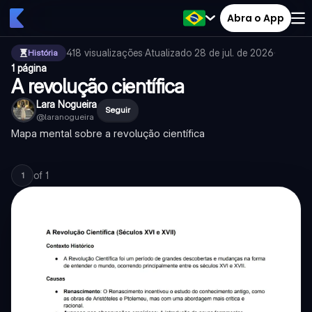
Abra o App
418
visualizações
·
Atualizado
28 de jul. de 2026
·
História
1 página
A revolução científica
Lara Nogueira
Seguir
@
laranogueira
Mapa mental sobre a revolução científica
of
1
1