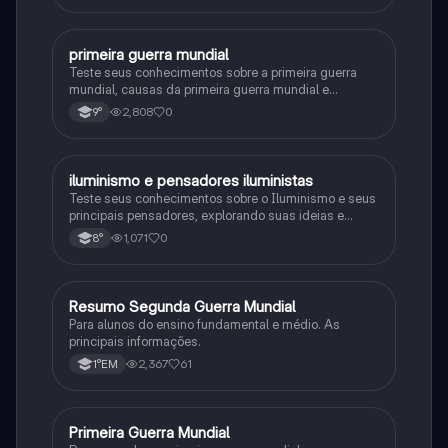
primeira guerra mundial
História
Teste seus conhecimentos sobre a primeira guerra
mundial, causas da primeira guerra mundial e
consequências da Primeira Guerra Mundial, fases da
2,808
0
9°
primeira guerra mundial
iluminismo e pensadores iluministas
História
Teste seus conhecimentos sobre o Iluminismo e seus
principais pensadores, explorando suas ideias e
impacto histórico.
1,071
0
8°
Resumo Segunda Guerra Mundial
História
Para alunos do ensino fundamental e médio. As
principais informações.
2,367
61
1°EM
Primeira Guerra Mundial
História