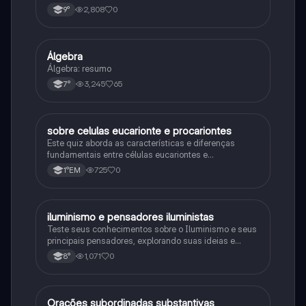
consequências da Primeira Guerra Mundial, fases da
2,808
0
9°
primeira guerra mundial
Álgebra
Matematica
Álgebra: resumo
3,245
65
7°
sobre celulas eucarionte e procariontes
Biologia
Este quiz aborda as características e diferenças
fundamentais entre células eucariontes e
procariontes.
725
0
1°EM
iluminismo e pensadores iluministas
História
Teste seus conhecimentos sobre o Iluminismo e seus
principais pensadores, explorando suas ideias e
impacto histórico.
1,071
0
8°
Orações subordinadas substantivas
Português