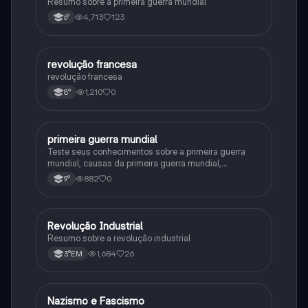
Resumo sobre a primeira guerra mundial
4,713
123
6°
revolução francesa
História
revolução francesa
1,210
0
8°
primeira guerra mundial
História
Teste seus conhecimentos sobre a primeira guerra
mundial, causas da primeira guerra mundial,
consequências da Primeira Guerra Mundial,fases da
882
0
9°
primeira guerra mundial
Revolução Industrial
História
Resumo sobre a revolução industrial
1,684
26
3°EM
Nazismo e Fascismo
História