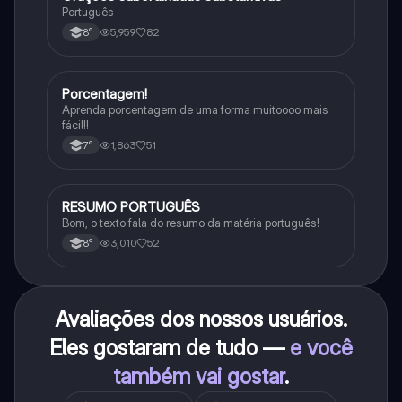
Português
5,959
82
8°
Porcentagem!
Matematica
Aprenda porcentagem de uma forma muitoooo mais
fácil!!
1,863
51
7°
RESUMO PORTUGUÊS
Português
Bom, o texto fala do resumo da matéria português!
3,010
52
8°
Avaliações dos nossos usuários.
Eles gostaram de tudo —
e você
também vai gostar
.