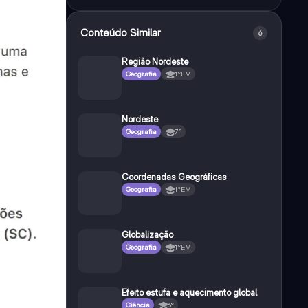
Conteúdo Similar
6
Região Nordeste
Geografia
1°EM
Nordeste
Geografia
7°
Coordenadas Geográficas
Geografia
1°EM
Globalização
Geografia
1°EM
Efeito estufa e aquecimento global
Ciência
6°