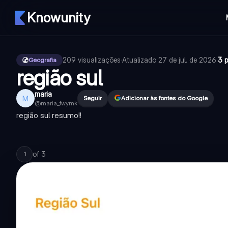
Knowunity
209
visualizações
·
Atualizado
27 de jul. de 2026
·
3 
Geografia
região sul
maria
M
Seguir
Adicionar às fontes do Google
@
maria_fwymk
região sul resumo!!
of
3
1