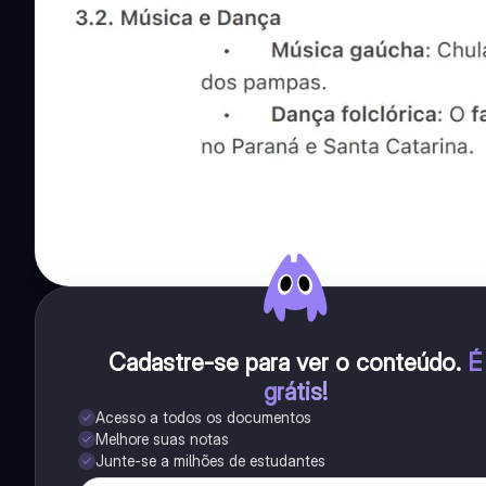
Cadastre-se para ver o conteúdo
.
É
grátis!
Acesso a todos os documentos
Melhore suas notas
Junte-se a milhões de estudantes