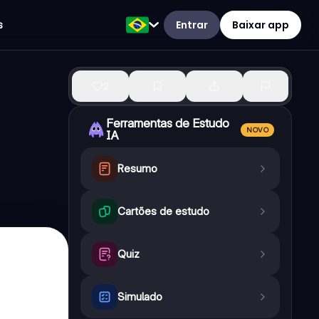
Entrar
Baixar app
s
2
Ferramentas de Estudo
NOVO
IA
Resumo
Cartões de estudo
Quiz
Simulado