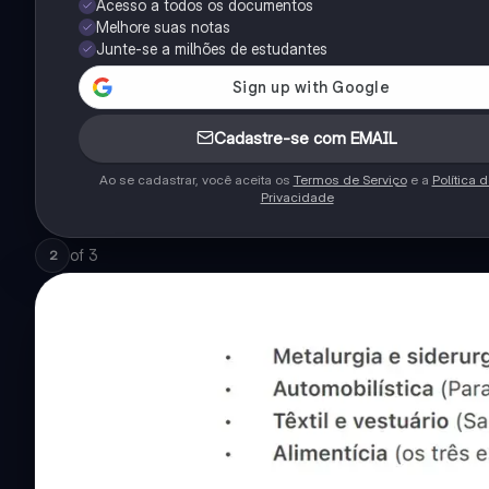
Acesso a todos os documentos
Melhore suas notas
Junte-se a milhões de estudantes
Cadastre-se com EMAIL
Ao se cadastrar, você aceita os
Termos de Serviço
e a
Política 
Privacidade
of
3
2