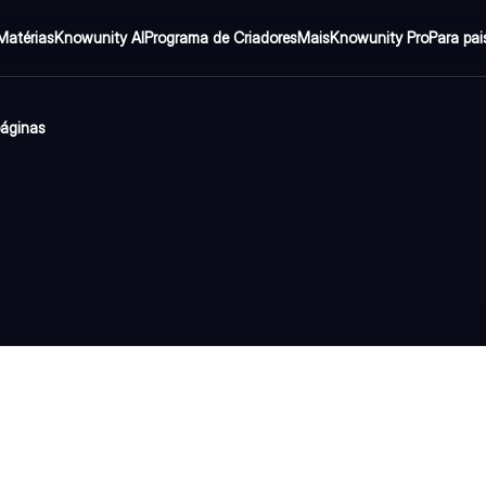
Matérias
Knowunity AI
Programa de Criadores
Mais
Knowunity Pro
Para pai
páginas