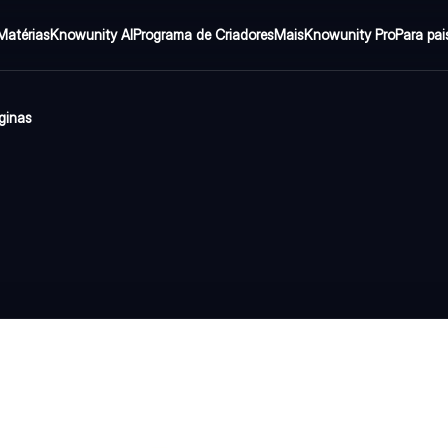
Matérias
Knowunity AI
Programa de Criadores
Mais
Knowunity Pro
Para pai
ginas