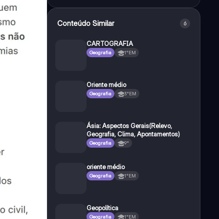
Conteúdo Similar
6
CARTOGRAFIA
Geografia
1°EM
Oriente médio
Geografia
3°EM
Ásia: Aspectos Gerais(Relevo,
Geografia, Clima, Apontamentos)
Geografia
9°
oriente médio
Geografia
1°EM
Geopolítica
Geografia
1°EM