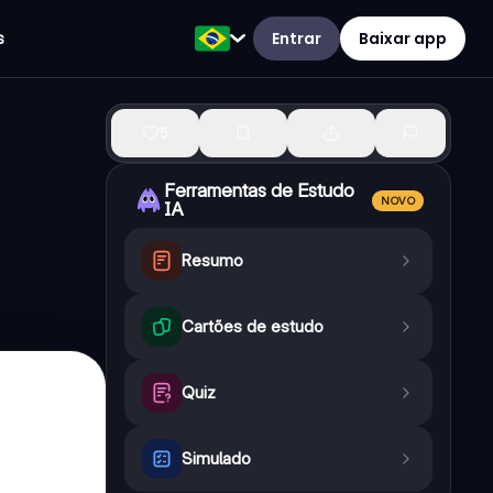
Entrar
Baixar app
s
5
Ferramentas de Estudo
NOVO
IA
Resumo
Cartões de estudo
Quiz
Simulado