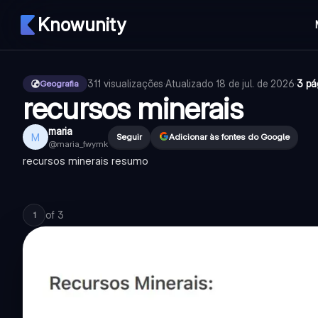
Knowunity
311
visualizações
·
Atualizado
18 de jul. de 2026
·
3 pá
Geografia
recursos minerais
maria
M
Seguir
Adicionar às fontes do Google
@
maria_fwymk
recursos minerais resumo
of
3
1