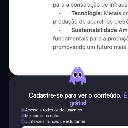
Cadastre-se para ver o conteúdo
.
É
grátis!
Acesso a todos os documentos
Melhore suas notas
Junte-se a milhões de estudantes