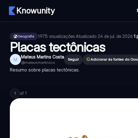
Knowunity
1.975
visualizações
·
Atualizado
24 de jul. de 2026
·
1 
Geografia
Placas tectônicas
Mateus Martins Costa
M
Seguir
Adicionar às fontes do Goo
@
mateusmartinsco
Resumo sobre placas tectônicas.
of
1
1