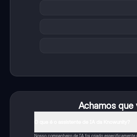
Achamos que v
O que é o assistente de IA da Knowunity?
Nosso companheiro de IA foi criado especificamente