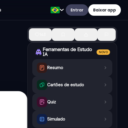
Entrar
Baixar app
s
143
Ferramentas de Estudo
NOVO
IA
Resumo
Cartões de estudo
Quiz
Simulado