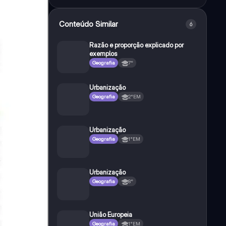
Conteúdo Similar
6
Razão e proporção explicado por
exemplos
Geografia
7°
Urbanização
Geografia
2°EM
Urbanização
Geografia
1°EM
Urbanização
Geografia
8°
União Europeia
Geografia
1°EM