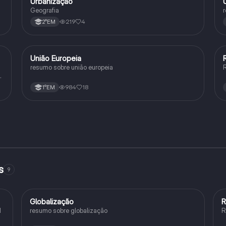
Urbanização
Geografia
Geografia
r
219
4
2°EM
União Europeia
Geografia
resumo sobre união europeia
R
a
984
18
1°EM
s
9
Globalização
R
Geografia
1
resumo sobre globalização
R