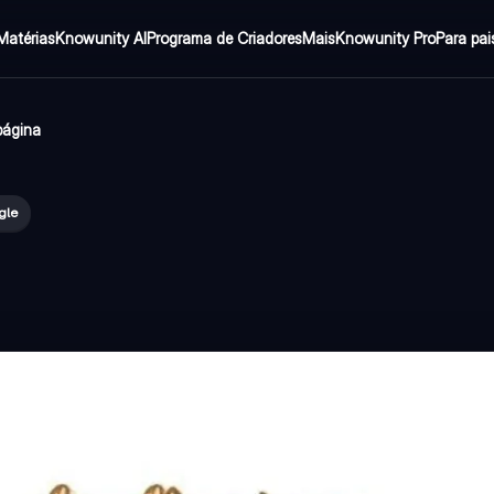
Matérias
Knowunity AI
Programa de Criadores
Mais
Knowunity Pro
Para pai
página
gle