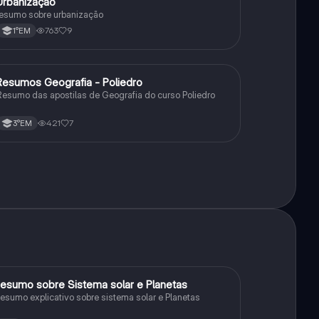
Urbanização
Geografia
esumo sobre urbanização
763
9
1°EM
Resumos Geografia - Poliedro
Geografia
esumo das apostilas de Geografia do curso Poliedro
421
7
3°EM
esumo sobre Sistema solar e Planetas
Geografia
esumo explicativo sobre sistema solar e Planetas