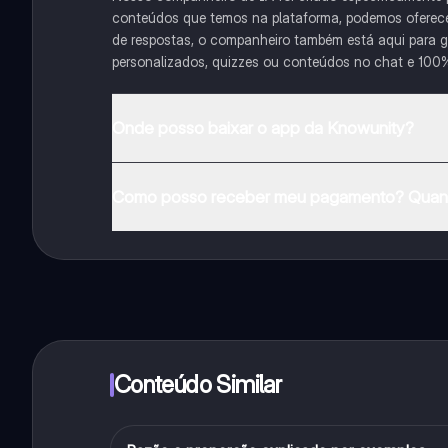
conteúdos que temos na plataforma, podemos oferecer 
de respostas, o companheiro também está aqui para gu
personalizados, quizzes ou conteúdos no chat e 100
Onde posso baixar o app da Knowunity?
Pode descarregar a aplicação na Google Play Store e 
Como posso receber meu pagamento? Quant
Sim, tem acesso gratuito ao conteúdo da aplicação 
funcionalidades da aplicação, pode adquirir o Knowun
Conteúdo Similar