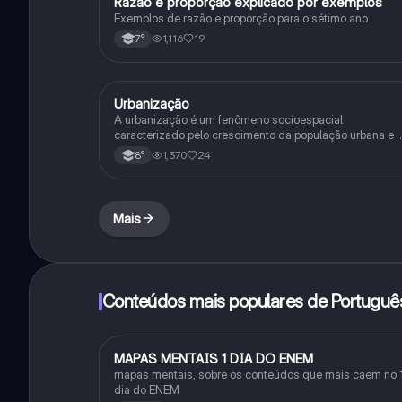
Razão e proporção explicado por exemplos
Geografia
Exemplos de razão e proporção para o sétimo ano
1,116
19
7°
Urbanização
Geografia
A urbanização é um fenômeno socioespacial
caracterizado pelo crescimento da população urbana e 
expansão do urbano. Industrialização e êxodo rural são
1,370
24
8°
suas principais causas.
Mais
Conteúdos mais populares de Portuguê
MAPAS MENTAIS 1 DIA DO ENEM
Português
mapas mentais, sobre os conteúdos que mais caem no 
dia do ENEM