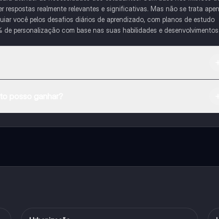
respostas realmente relevantes e significativas. Mas não se trata ape
iar você pelos desafios diários de aprendizado, com planos de estudo
% de personalização com base nas suas habilidades e desenvolvimentos
na Apple App Store.
o posso ganhar?
e ao nosso companheiro de IA. Para desbloquear determinadas
ity Pro.