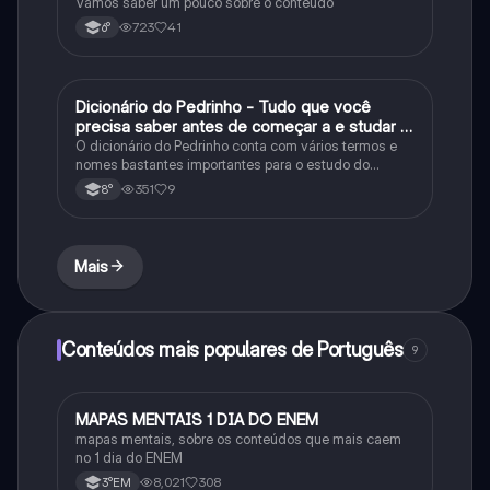
Vamos saber um pouco sobre o conteúdo
723
41
6°
Dicionário do Pedrinho - Tudo que você
História
precisa saber antes de começar a e studar o
segundo reinado!
O dicionário do Pedrinho conta com vários termos e
nomes bastantes importantes para o estudo do
segundo reinado e muito mais.
351
9
8°
Mais
Conteúdos mais populares de Português
9
MAPAS MENTAIS 1 DIA DO ENEM
Português
mapas mentais, sobre os conteúdos que mais caem
no 1 dia do ENEM
8,021
308
3°EM