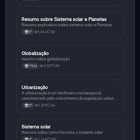
Resumo sobre Sistema solar e Planetas
Geografia
Resumo explicativo sobre sistema solar e Planetas
1,246
30
6°
Globalização
Geografia
resumo sobre globalização
3,157
39
1°EM
Urbanização
Geografia
A urbanização é um fenômeno socioespacial
caracterizado pelo crescimento da população urbana
e a expansão do urbano. Industrialização e êxodo
1,370
24
8°
rural são suas principais causas.
Sistema solar
Geografia
Resumo sobre como funciona o sistema solar
2,163
281
6°