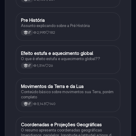
Pre História
Geografia
Assunto explicando sobre a Pré História
2,995
182
6°
Efeito estufa e aquecimento global
Ciência
O que é efeito estufa e aquecimento global??
1,314
26
6°
Movimentos da Terra e da Lua
Geografia
Conteúdo básico sobre movimentos sua Terra, porém
completo
3,143
140
6°
Coordenadas e Projeções Geográficas
Geografia
O resumo apresenta coordenadas geográficas
(meridianos, paralelos, longitude e latitude) e tipos de