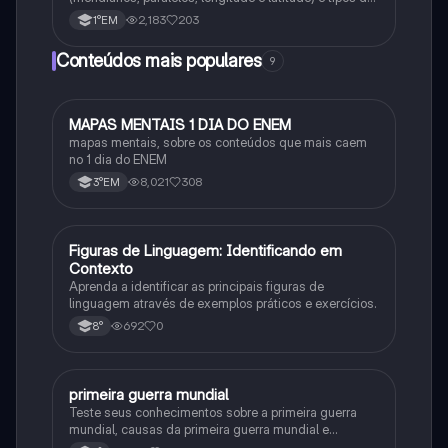
projeções cartográficas (projeção cilíndrica, azimutal
2,183
203
1°EM
etc).
Conteúdos mais populares
9
MAPAS MENTAIS 1 DIA DO ENEM
Português
mapas mentais, sobre os conteúdos que mais caem
no 1 dia do ENEM
8,021
308
3°EM
F
Figuras de Linguagem: Identificando em
Português
Contexto
Aprenda a identificar as principais figuras de
linguagem através de exemplos práticos e exercícios.
692
0
8°
primeira guerra mundial
História
Teste seus conhecimentos sobre a primeira guerra
mundial, causas da primeira guerra mundial e
consequências da Primeira Guerra Mundial, fases da