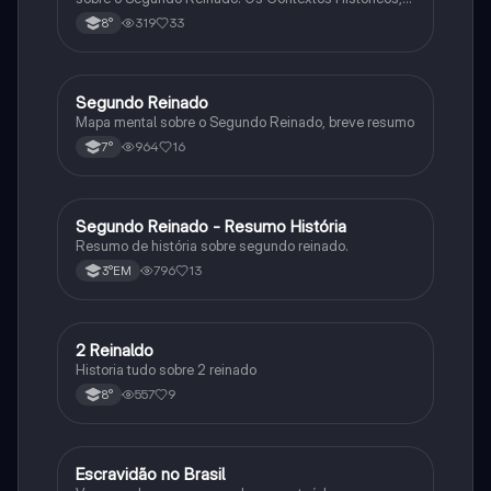
Monarquia, Aspectos Políticos, Economia, Sociedade,
319
33
8°
Cultura, Conflitos e Crises e Proclamação da
República.
Segundo Reinado
História
Mapa mental sobre o Segundo Reinado, breve resumo
964
16
7°
Segundo Reinado - Resumo História
História
Resumo de história sobre segundo reinado.
796
13
3°EM
2 Reinaldo
História
Historia tudo sobre 2 reinado
557
9
8°
Escravidão no Brasil
História