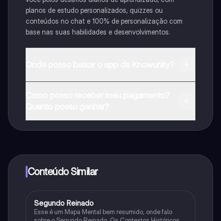
planos de estudo personalizados, quizzes ou
conteúdos no chat e 100% de personalização com
base nas suas habilidades e desenvolvimentos.
Onde posso baixar o app da Knowunity?
Pode descarregar a aplicação na Google Play Store e
Como posso receber meu pagamento?
na Apple App Store.
Quanto posso ganhar?
Sim, tem acesso gratuito ao conteúdo da aplicação e
ao nosso companheiro de IA. Para desbloquear
determinadas funcionalidades da aplicação, pode
adquirir o Knowunity Pro.
Conteúdo Similar
Segundo Reinado
História
Esse é um Mapa Mental bem resumido, onde falo
sobre o Segundo Reinado. Os Contextos Históricos,