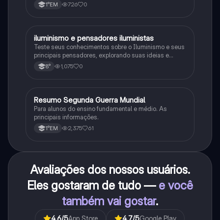
procariontes.
726
0
1°EM
iluminismo e pensadores iluministas
História
Teste seus conhecimentos sobre o Iluminismo e seus
principais pensadores, explorando suas ideias e
impacto histórico.
1,075
0
8°
Resumo Segunda Guerra Mundial
História
Para alunos do ensino fundamental e médio. As
principais informações.
2,375
61
1°EM
Avaliações dos nossos usuários.
Eles gostaram de tudo —
e você
também vai gostar
.
4.6
/5
App Store
4.7
/5
Google Play