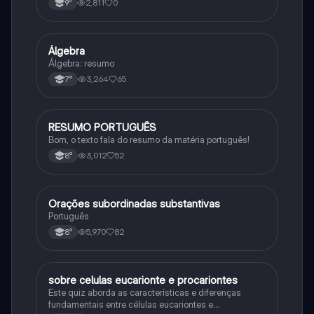
2,811
0
9°
primeira guerra mundial
Álgebra
Matematica
Álgebra: resumo
3,264
65
7°
RESUMO PORTUGUÊS
Português
Bom, o texto fala do resumo da matéria português!
3,012
52
8°
Orações subordinadas substantivas
Português
Português
5,970
82
8°
sobre celulas eucarionte e procariontes
Biologia
Este quiz aborda as características e diferenças
fundamentais entre células eucariontes e