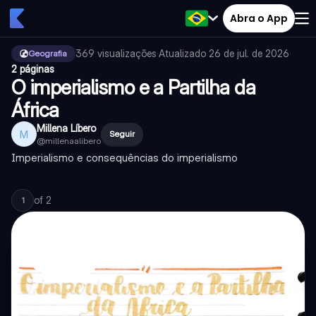
Abra o App
369
visualizações
·
Atualizado
26 de jul. de 2026
·
Geografia
2 páginas
O imperialismo e a Partilha da
África
Millena Líbero
M
Seguir
@
millenaalibero
Imperialismo e consequências do imperialismo
of
2
1