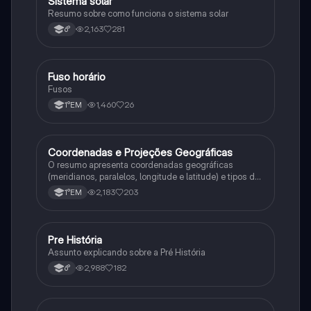
Sistema solar
Geografia
Resumo sobre como funciona o sistema solar
2,163
281
6°
Fuso horário
Geografia
Fusos
1,460
26
1°EM
Coordenadas e Projeções Geográficas
Geografia
O resumo apresenta coordenadas geográficas
(meridianos, paralelos, longitude e latitude) e tipos de
projeções cartográficas (projeção cilíndrica, azimutal
2,183
203
1°EM
etc).
Pre História
Geografia
Assunto explicando sobre a Pré História
2,988
182
6°