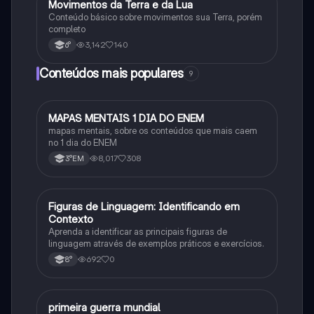
Movimentos da Terra e da Lua
Geografia
Conteúdo básico sobre movimentos sua Terra, porém
completo
3,142
140
6°
Conteúdos mais populares
9
MAPAS MENTAIS 1 DIA DO ENEM
Português
mapas mentais, sobre os conteúdos que mais caem
no 1 dia do ENEM
8,017
308
3°EM
F
Figuras de Linguagem: Identificando em
Português
Contexto
Aprenda a identificar as principais figuras de
linguagem através de exemplos práticos e exercícios.
692
0
8°
primeira guerra mundial
História