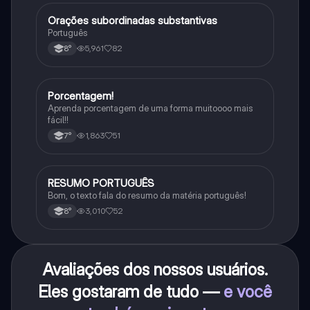
Orações subordinadas substantivas
Português
Português
5,961
82
8°
Porcentagem!
Matematica
Aprenda porcentagem de uma forma muitoooo mais
fácil!!
1,863
51
7°
RESUMO PORTUGUÊS
Português
Bom, o texto fala do resumo da matéria português!
3,010
52
8°
Avaliações dos nossos usuários.
Eles gostaram de tudo —
e você