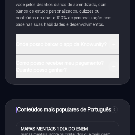
você pelos desafios diários de aprendizado, com
planos de estudo personalizados, quizzes ou
conteúdos no chat e 100% de personalização com
base nas suas habilidades e desenvolvimentos.
Onde posso baixar o app da Knowunity?
Pode descarregar a aplicação na Google Play Store e
Como posso receber meu pagamento?
na Apple App Store.
Quanto posso ganhar?
Sim, tem acesso gratuito ao conteúdo da aplicação e
ao nosso companheiro de IA. Para desbloquear
determinadas funcionalidades da aplicação, pode
adquirir o Knowunity Pro.
Conteúdos mais populares de Português
9
MAPAS MENTAIS 1 DIA DO ENEM
Português
mapas mentais, sobre os conteúdos que mais caem