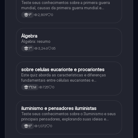
Teste seus conhecimentos sobre a primeira guerra
mundial, causas da primeira guerra mundial e
consequências da Primeira Guerra Mundial, fases da
2,809
0
9°
primeira guerra mundial
Álgebra
Matematica
Álgebra: resumo
3,246
65
7°
sobre celulas eucarionte e procariontes
Biologia
Este quiz aborda as características e diferenças
fundamentais entre células eucariontes e
procariontes.
725
0
1°EM
iluminismo e pensadores iluministas
História
Teste seus conhecimentos sobre o Iluminismo e seus
principais pensadores, explorando suas ideias e
impacto histórico.
1,072
0
8°