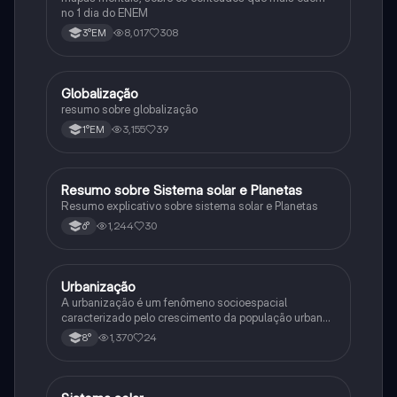
no 1 dia do ENEM
8,017
308
3°EM
Globalização
Geografia
resumo sobre globalização
3,155
39
1°EM
Resumo sobre Sistema solar e Planetas
Geografia
Resumo explicativo sobre sistema solar e Planetas
1,244
30
6°
Urbanização
Geografia
A urbanização é um fenômeno socioespacial
caracterizado pelo crescimento da população urbana
e a expansão do urbano. Industrialização e êxodo
1,370
24
8°
rural são suas principais causas.