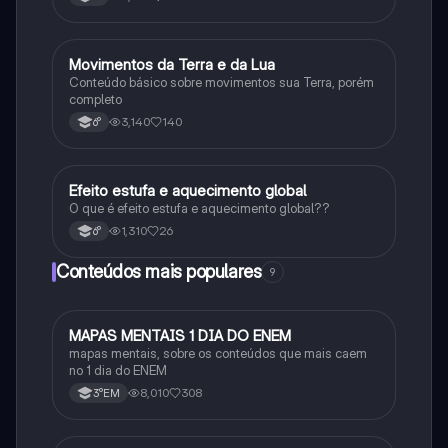
Movimentos da Terra e da Lua
Geografia
Conteúdo básico sobre movimentos sua Terra, porém
completo
3,140
140
6°
Efeito estufa e aquecimento global
Ciência
O que é efeito estufa e aquecimento global??
1,310
26
6°
Conteúdos mais populares
9
MAPAS MENTAIS 1 DIA DO ENEM
Português
mapas mentais, sobre os conteúdos que mais caem
no 1 dia do ENEM
8,010
308
3°EM