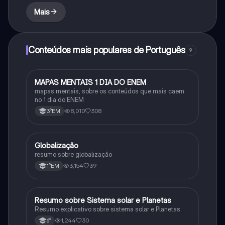
Mais
Conteúdos mais populares de Português
9
MAPAS MENTAIS 1 DIA DO ENEM
Português
mapas mentais, sobre os conteúdos que mais caem
no 1 dia do ENEM
8,010
308
3°EM
Globalização
Geografia
resumo sobre globalização
3,154
39
1°EM
Resumo sobre Sistema solar e Planetas
Geografia
Resumo explicativo sobre sistema solar e Planetas
1,244
30
6°