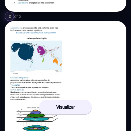
of
2
2
Visualizar