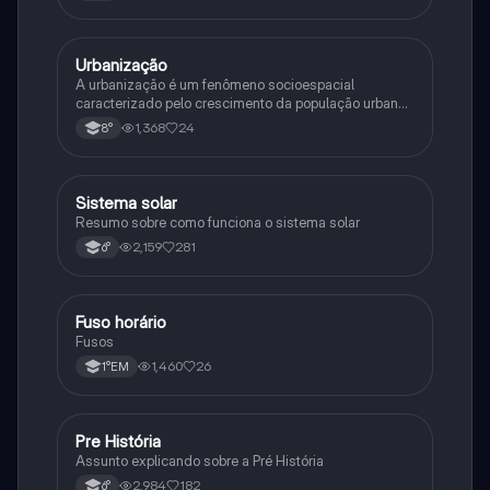
Urbanização
Geografia
A urbanização é um fenômeno socioespacial
caracterizado pelo crescimento da população urbana
e a expansão do urbano. Industrialização e êxodo
1,368
24
8°
rural são suas principais causas.
Sistema solar
Geografia
Resumo sobre como funciona o sistema solar
2,159
281
6°
Fuso horário
Geografia
Fusos
1,460
26
1°EM
Pre História
Geografia
Assunto explicando sobre a Pré História
2,984
182
6°