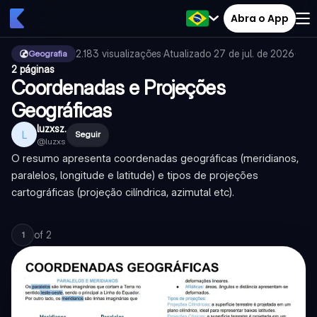
Abra o App
2.183
visualizações
·
Atualizado
27 de jul. de 2026
·
Geografia
2 páginas
Coordenadas e Projeções
Geográficas
luzxsz.
L
Seguir
@
luzxs
O resumo apresenta coordenadas geográficas (meridianos,
paralelos, longitude e latitude) e tipos de projeções
cartográficas (projeção cilíndrica, azimutal etc).
of
2
1