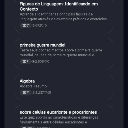
F
Figuras de Linguagem: Identificando em
Português
Contexto
Aprenda a identificar as principais figuras de
linguagem através de exemplos práticos e exercícios.
692
0
8°
primeira guerra mundial
História
Teste seus conhecimentos sobre a primeira guerra
mundial, causas da primeira guerra mundial e
consequências da Primeira Guerra Mundial, fases da
2,808
0
9°
primeira guerra mundial
Álgebra
Matematica
Álgebra: resumo
3,237
65
7°
sobre celulas eucarionte e procariontes
Biologia
Este quiz aborda as características e diferenças
fundamentais entre células eucariontes e
procariontes.