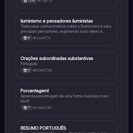
725
0
1°EM
iluminismo e pensadores iluministas
História
Teste seus conhecimentos sobre o Iluminismo e seus
principais pensadores, explorando suas ideias e
impacto histórico.
1,069
0
8°
Orações subordinadas substantivas
Português
Português
5,957
82
8°
Porcentagem!
Matematica
Aprenda porcentagem de uma forma muitoooo mais
fácil!!
1,860
51
7°
RESUMO PORTUGUÊS
Português