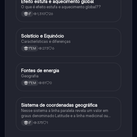
Efeito estufa e aquecimento global
Ciência
O que é efeito estufa e aquecimento global??
1,310
26
6°
Solstício e Equinócio
Geografia
Características e diferenças
273
6
1°EM
Fontes de energia
Geografia
Geografia
81
0
1°EM
Sistema de coordenadas geográfica
Geografia
Nesse sistema a linha paralela revela um valor em
graus denominado Latitude e a linha medicinal ou
outro valor em grau denominado Longitude
375
1
6°