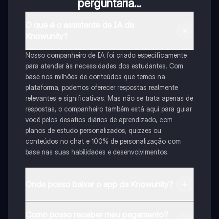
perguntaria...
O que é o assistente de IA da
Knowunity?
Nosso companheiro de IA foi criado especificamente
para atender às necessidades dos estudantes. Com
base nos milhões de conteúdos que temos na
plataforma, podemos oferecer respostas realmente
relevantes e significativas. Mas não se trata apenas de
respostas, o companheiro também está aqui para guiar
você pelos desafios diários de aprendizado, com
planos de estudo personalizados, quizzes ou
conteúdos no chat e 100% de personalização com
base nas suas habilidades e desenvolvimentos.
Onde posso baixar o app da Knowunity?
Pode descarregar a aplicação na Google Play Store e
Como posso receber meu pagamento?
na Apple App Store.