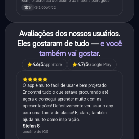
Bom, o texto fala do resumo da matéria português!
3,006
52
8°
Avaliações dos nossos usuários.
Eles gostaram de tudo —
e você
também vai gostar
.
4.6
/5
App Store
4.7
/5
Google Play
O app é muito fácil de usar e bem projetado.
Encontrei tudo o que estava procurando até
agora e consegui aprender muito com as
apresentações! Definitivamente vou usar o app
para uma tarefa de classe! E, claro, também
ajuda muito como inspiração.
Stefan S
usuário de iOS