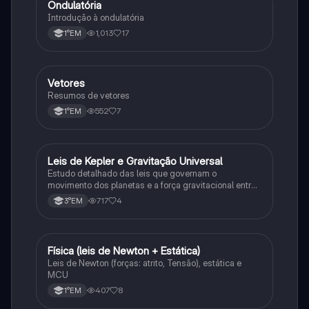
Ondulatória
Física
Introdução à ondulatória
1,013
17
1°EM
Vetores
Física
Resumos de vetores
552
7
1°EM
Leis de Kepler e Gravitação Universal
Ciência
Estudo detalhado das leis que governam o
movimento dos planetas e a força gravitacional entre
corpos
717
4
3°EM
Física (leis de Newton + Estática)
Física
Leis de Newton (forças: atrito, Tensão), estática e
MCU
407
8
1°EM