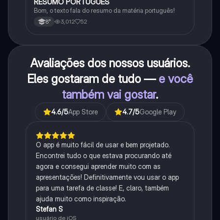
RESUMO PORTUGUÊS
Português
Bom, o texto fala do resumo da matéria português!
3,012
52
8°
Avaliações dos nossos usuários.
Eles gostaram de tudo —
e você
também vai gostar
.
4.6
/5
App Store
4.7
/5
Google Play
O app é muito fácil de usar e bem projetado.
Encontrei tudo o que estava procurando até
agora e consegui aprender muito com as
apresentações! Definitivamente vou usar o app
para uma tarefa de classe! E, claro, também
ajuda muito como inspiração.
Stefan S
usuário de iOS