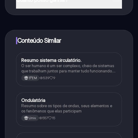
Quanto posso ganhar?
Sim, tem acesso gratuito ao conteúdo da aplicação e
ao nosso companheiro de IA. Para desbloquear
determinadas funcionalidades da aplicação, pode
adquirir o Knowunity Pro.
Conteúdo Similar
Resumo sistema circulatório.
Física
O ser humano é um ser complexo, cheio de sistemas
que trabalham juntos para manter tudo funcionando.
Tem inteligência, se comunica de várias formas e
539
9
3°EM
consegue se adaptar a diferentes situações.
Ondulatória
Física
Resumo sobre os tipos de ondas, seus elementos e
os fenômenos que elas participam
557
15
Univ.