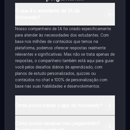
O que é o assistente de IA da
Knowunity?
Nosso companheiro de IA foi criado especificamente
para atender às necessidades dos estudantes. Com
base nos milhões de conteúdos que temos na
plataforma, podemos oferecer respostas realmente
relevantes e significativas. Mas não se trata apenas de
respostas, o companheiro também está aqui para guiar
você pelos desafios diários de aprendizado, com
planos de estudo personalizados, quizzes ou
conteúdos no chat e 100% de personalização com
base nas suas habilidades e desenvolvimentos.
Onde posso baixar o app da Knowunity?
Pode descarregar a aplicação na Google Play Store e
Como posso receber meu pagamento?
na Apple App Store.