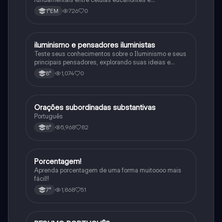
procariontes.
726
0
1°EM
iluminismo e pensadores iluministas
História
Teste seus conhecimentos sobre o Iluminismo e seus
principais pensadores, explorando suas ideias e
impacto histórico.
1,074
0
8°
Orações subordinadas substantivas
Português
Português
5,968
82
8°
Porcentagem!
Matematica
Aprenda porcentagem de uma forma muitoooo mais
fácil!!
1,868
51
7°