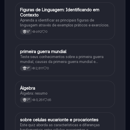
F
Figuras de Linguagem: Identificando em
Português
Contexto
Aprenda a identificar as principais figuras de
linguagem através de exemplos práticos e exercícios.
692
0
8°
primeira guerra mundial
História
Teste seus conhecimentos sobre a primeira guerra
mundial, causas da primeira guerra mundial e
consequências da Primeira Guerra Mundial, fases da
2,811
0
9°
primeira guerra mundial
Álgebra
Matematica
Álgebra: resumo
3,251
65
7°
sobre celulas eucarionte e procariontes
Biologia
Este quiz aborda as características e diferenças
fundamentais entre células eucariontes e