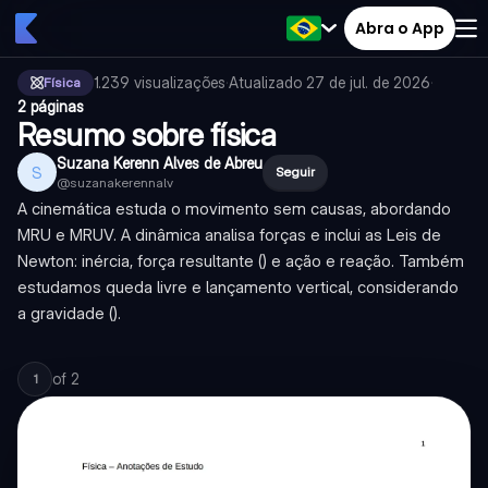
Abra o App
1.239
visualizações
·
Atualizado
27 de jul. de 2026
·
Física
2 páginas
Resumo sobre física
Suzana Kerenn Alves de Abreu
S
Seguir
@
suzanakerennalv
A cinemática estuda o movimento sem causas, abordando
MRU e MRUV. A dinâmica analisa forças e inclui as Leis de
Newton: inércia, força resultante () e ação e reação. Também
estudamos queda livre e lançamento vertical, considerando
a gravidade ().
of
2
1