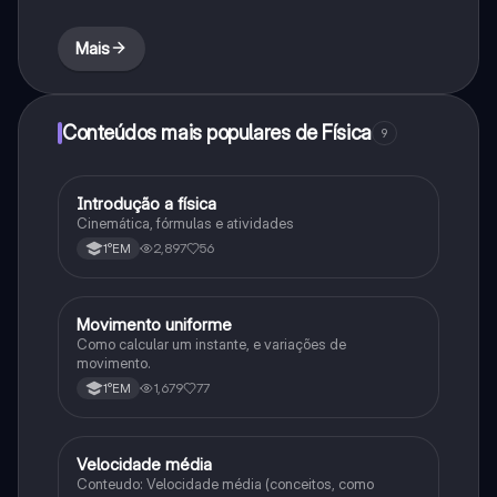
Mais
Conteúdos mais populares de Física
9
Introdução a física
Física
Cinemática, fórmulas e atividades
2,897
56
1°EM
Movimento uniforme
Física
Como calcular um instante, e variações de
movimento.
1,679
77
1°EM
Velocidade média
Física
Conteudo: Velocidade média (conceitos, como