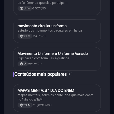
os fenômenos que elas participam
557
15
Univ.
movimento circular uniforme
Física
estudo dos movimentos circulares em fisica
481
8
2°EM
Movimento Uniforme e Uniforme Variado
Física
Explicação com fórmulas e gráficos
995
14
9°
Conteúdos mais populares
9
MAPAS MENTAIS 1 DIA DO ENEM
Português
mapas mentais, sobre os conteúdos que mais caem
no 1 dia do ENEM
8,021
308
3°EM