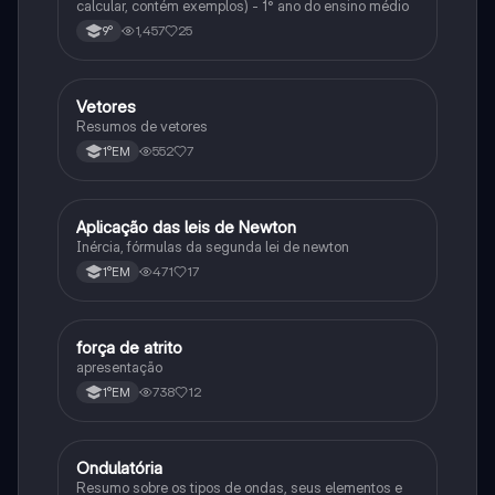
calcular, contém exemplos) - 1° ano do ensino médio
1,457
25
9°
Vetores
Física
Resumos de vetores
552
7
1°EM
Aplicação das leis de Newton
Física
Inércia, fórmulas da segunda lei de newton
471
17
1°EM
força de atrito
Física
apresentação
738
12
1°EM
Ondulatória
Física
Resumo sobre os tipos de ondas, seus elementos e