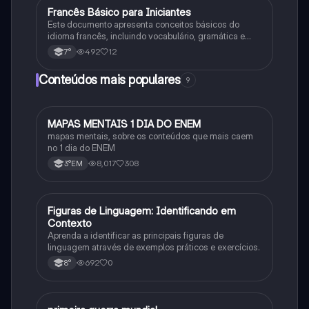
Francês Básico para Iniciantes
Francês
Este documento apresenta conceitos básicos do
idioma francês, incluindo vocabulário, gramática e
expressões úteis para conversação básica.
492
12
7°
Conteúdos mais populares
9
MAPAS MENTAIS 1 DIA DO ENEM
Português
mapas mentais, sobre os conteúdos que mais caem
no 1 dia do ENEM
8,017
308
3°EM
F
Figuras de Linguagem: Identificando em
Português
Contexto
Aprenda a identificar as principais figuras de
linguagem através de exemplos práticos e exercícios.
692
0
8°