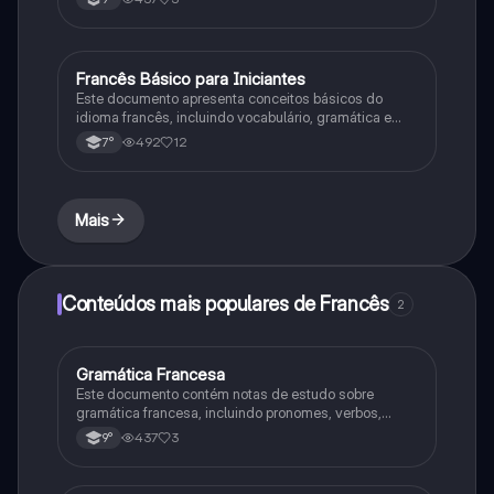
9º ano.
Francês Básico para Iniciantes
Francês
Este documento apresenta conceitos básicos do
idioma francês, incluindo vocabulário, gramática e
expressões úteis para conversação básica.
492
12
7°
Mais
Conteúdos mais populares de Francês
2
Gramática Francesa
Francês
Este documento contém notas de estudo sobre
gramática francesa, incluindo pronomes, verbos,
tempos verbais e estruturas de frases para alunos do
437
3
9°
9º ano.