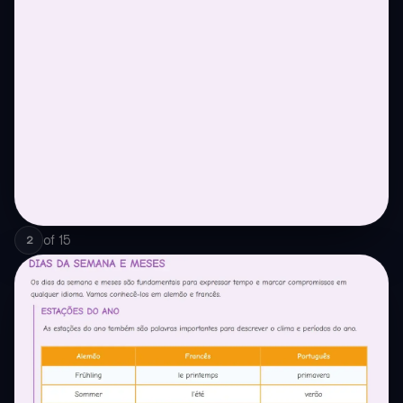
of
15
2