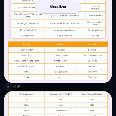
Visualizar
of
15
5