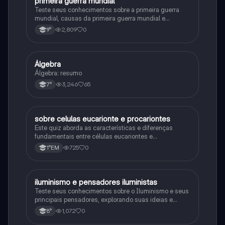
primeira guerra mundial
História
Teste seus conhecimentos sobre a primeira guerra
mundial, causas da primeira guerra mundial e
consequências da Primeira Guerra Mundial, fases da
2,809
0
9°
primeira guerra mundial
Álgebra
Matematica
Álgebra: resumo
3,246
65
7°
sobre celulas eucarionte e procariontes
Biologia
Este quiz aborda as características e diferenças
fundamentais entre células eucariontes e
procariontes.
725
0
1°EM
iluminismo e pensadores iluministas
História
Teste seus conhecimentos sobre o Iluminismo e seus
principais pensadores, explorando suas ideias e
impacto histórico.
1,072
0
8°