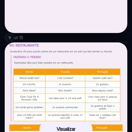
of
15
9
Visualizar