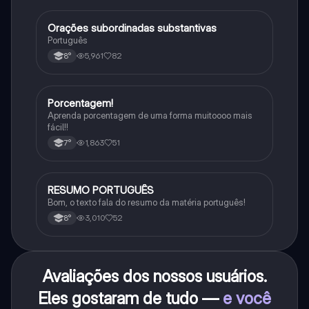
Orações subordinadas substantivas
Português
Português
5,961
82
8°
Porcentagem!
Matematica
Aprenda porcentagem de uma forma muitoooo mais
fácil!!
1,863
51
7°
RESUMO PORTUGUÊS
Português
Bom, o texto fala do resumo da matéria português!
3,010
52
8°
Avaliações dos nossos usuários.
Eles gostaram de tudo —
e você