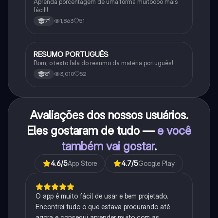
Aprenda porcentagem de uma forma muitoooo mais
fácil!!
1,863
51
7°
RESUMO PORTUGUÊS
Português
Bom, o texto fala do resumo da matéria português!
3,010
52
8°
Avaliações dos nossos usuários.
Eles gostaram de tudo —
e você
também vai gostar
.
4.6
/5
App Store
4.7
/5
Google Play
O app é muito fácil de usar e bem projetado.
Encontrei tudo o que estava procurando até
agora e consegui aprender muito com as