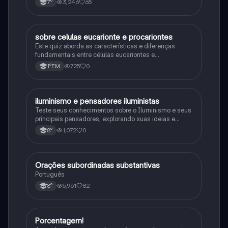
3,246
65
7°
sobre celulas eucarionte e procariontes
Biologia
Este quiz aborda as características e diferenças
fundamentais entre células eucariontes e
procariontes.
725
0
1°EM
iluminismo e pensadores iluministas
História
Teste seus conhecimentos sobre o Iluminismo e seus
principais pensadores, explorando suas ideias e
impacto histórico.
1,072
0
8°
Orações subordinadas substantivas
Português
Português
5,961
82
8°
Porcentagem!
Matematica