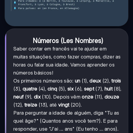
Números (Les Nombres)
Saber contar em francês vai te ajudar em
muitas situações, como fazer compras, dizer as
horas ou falar sua idade. Vamos aprender os
números básicos!
Os primeiros números são:
un
(1),
deux
(2),
trois
(3),
quatre
(4),
cinq
(5),
six
(6),
sept
(7),
huit
(8),
neuf
(9),
dix
(10). Depois vêm
onze
(11),
douze
(12),
treize
(13), até
vingt
(20).
Para perguntar a idade de alguém, diga "Tu as
quel âge?" (Quantos anos você tem?). E para
responder, use "J'ai ... ans" (Eu tenho ... anos).