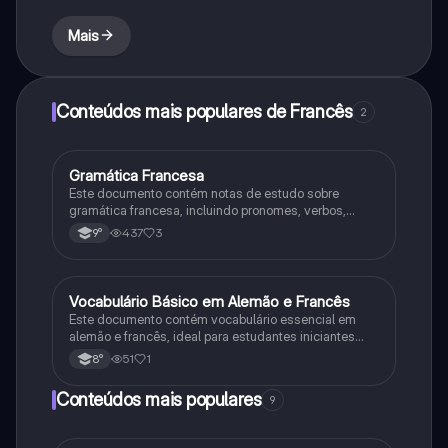
Mais
Conteúdos mais populares de Francês
2
Gramática Francesa
Francês
Este documento contém notas de estudo sobre
gramática francesa, incluindo pronomes, verbos,
tempos verbais e estruturas de frases para alunos do
437
3
9°
9º ano.
Vocabulário Básico em Alemão e Francês
Francês
Este documento contém vocabulário essencial em
alemão e francês, ideal para estudantes iniciantes
que desejam aprender expressões e palavras básicas
51
1
8°
nestas duas línguas estrangeiras.
Conteúdos mais populares
9