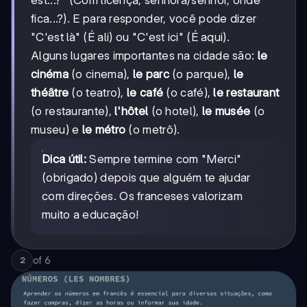
est...?" (Com licença, senhora/senhor, onde
fica...?). E para responder, você pode dizer
"C'est là" (É ali) ou "C'est ici" (É aqui).
Alguns lugares importantes na cidade são:
le
cinéma
(o cinema),
le parc
(o parque),
le
théâtre
(o teatro),
le café
(o café),
le restaurant
(o restaurante),
l'hôtel
(o hotel),
le musée
(o
museu) e
le métro
(o metrô).
Dica útil:
Sempre termine com "Merci"
(obrigado) depois que alguém te ajudar
com direções. Os franceses valorizam
muito a educação!
of
6
2