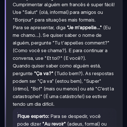
Cumprimentar alguém em francês é super fácil!
Use "Salut" (olá, informal) para amigos ou
"Bonjour" para situações mais formais.
Para se apresentar, diga
"Je m'appelle..."
(Eu
me chamo...). Se quiser saber o nome de
alguém, pergunte "Tu t'appelles comment?"
(Como você se chama?). E para continuar a
conversa, use "Et toi?" (E você?).
Quando quiser saber como alguém está,
pergunte
"Ça va?"
(Tudo bem?). As respostas
podem ser "Ça va" (estou bem), "Super"
(ótimo), "Bof" (mais ou menos) ou até "C'est la
catastrophe!" (É uma catástrofe!) se estiver
tendo um dia difícil.
Fique esperto:
Para se despedir, você
pode dizer
"Au revoir"
(adeus, formal) ou