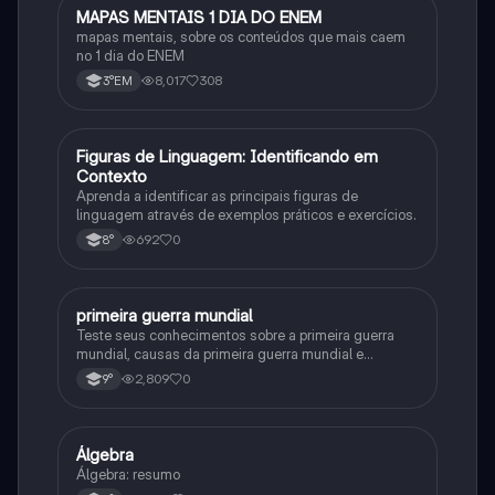
MAPAS MENTAIS 1 DIA DO ENEM
Português
mapas mentais, sobre os conteúdos que mais caem
no 1 dia do ENEM
8,017
308
3°EM
F
Figuras de Linguagem: Identificando em
Português
Contexto
Aprenda a identificar as principais figuras de
linguagem através de exemplos práticos e exercícios.
692
0
8°
primeira guerra mundial
História
Teste seus conhecimentos sobre a primeira guerra
mundial, causas da primeira guerra mundial e
consequências da Primeira Guerra Mundial, fases da
2,809
0
9°
primeira guerra mundial
Álgebra
Matematica
Álgebra: resumo