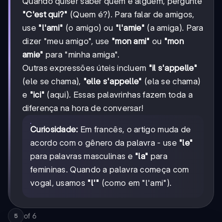
Quando quiser saber quem é alguém, pergunte
"C'est qui?"
(Quem é?). Para falar de amigos,
use
"l'ami"
(o amigo) ou
"l'amie"
(a amiga). Para
dizer "meu amigo", use
"mon ami"
ou
"mon
amie"
para "minha amiga".
Outras expressões úteis incluem
"il s'appelle"
(ele se chama),
"elle s'appelle"
(ela se chama)
e
"ici"
(aqui). Essas palavrinhas fazem toda a
diferença na hora de conversar!
Curiosidade:
Em francês, o artigo muda de
acordo com o gênero da palavra - use
"le"
para palavras masculinas e
"la"
para
femininas. Quando a palavra começa com
vogal, usamos
"l'"
(como em "l'ami").
of
6
5