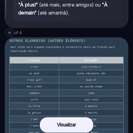
"À plus!"
(até mais, entre amigos) ou
"À
demain"
(até amanhã).
of
6
4
Visualizar