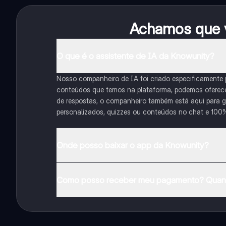
Achamos que v
O que é o assistente de IA da Knowunity?
Nosso companheiro de IA foi criado especificamente
conteúdos que temos na plataforma, podemos oferecer 
de respostas, o companheiro também está aqui para gu
personalizados, quizzes ou conteúdos no chat e 100
Onde posso baixar o app da Knowunity?
Pode descarregar a aplicação na Google Play Store e 
Como posso receber meu pagamento? Quant
Sim, tem acesso gratuito ao conteúdo da aplicação 
funcionalidades da aplicação, pode adquirir o Knowun