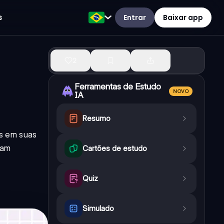
Entrar
Baixar app
s
2
Ferramentas de Estudo
NOVO
IA
Resumo
is em suas
uam
Cartões de estudo
Quiz
Simulado