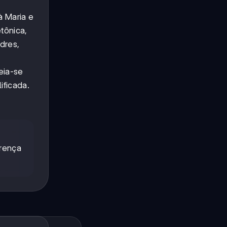
 Maria e
tônica,
adres,
eia-se
ificada.
erença