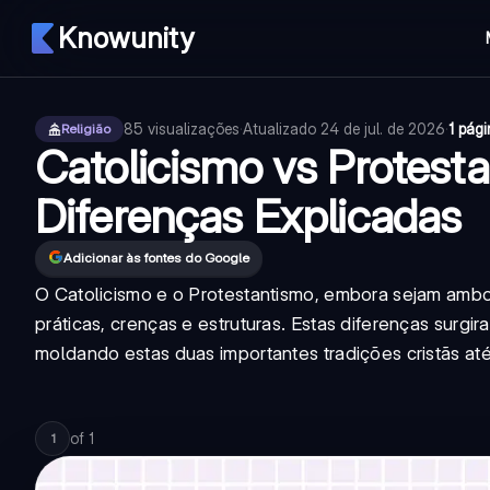
Knowunity
85
visualizações
·
Atualizado
24 de jul. de 2026
·
1 pág
Religião
Catolicismo vs Protesta
Diferenças Explicadas
Adicionar às fontes do Google
O Catolicismo e o Protestantismo, embora sejam ambo
práticas, crenças e estruturas. Estas diferenças surg
moldando estas duas importantes tradições cristãs até
of
1
1