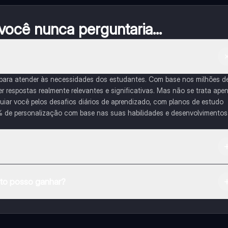
ocê nunca perguntaria...
 para atender às necessidades dos estudantes. Com base nos milhões d
respostas realmente relevantes e significativas. Mas não se trata ape
iar você pelos desafios diários de aprendizado, com planos de estudo
% de personalização com base nas suas habilidades e desenvolvimentos
na Apple App Store.
o posso ganhar?
e ao nosso companheiro de IA. Para desbloquear determinadas
ity Pro.