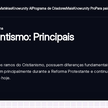
Matérias
Knowunity AI
Programa de Criadores
Mais
Knowunity Pro
Para pai
ina
ntismo: Principais
s ramos do Cristianismo, possuem diferenças fundamenta
iram principalmente durante a Reforma Protestante e contin
 hoje.