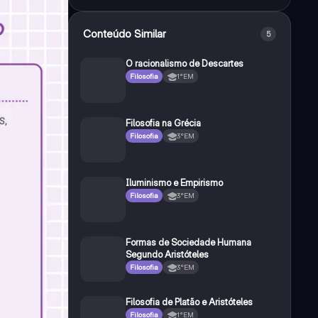
Conteúdo Similar
5
O racionalismo de Descartes
Filosofia
1°EM
Filosofia na Grécia
Filosofia
3°EM
Iluminismo e Empirismo
Filosofia
3°EM
Formas de Sociedade Humana
Segundo Aristóteles
Filosofia
3°EM
Filosofia de Platão e Aristóteles
Filosofia
1°EM